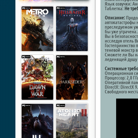
Язык озвучки: А
Таблетка:
Не тре
Описание:
Продол
автокатастрофы н
преследуемом уж
бы уже утрачена…
Вы в безопасност
исследуя отель В
Гостеприимство п
теневой монстр 
Сможете ли Вы на
леденящей душу 
Системные требо
Операционная сист
Процессор: 2,0 Г
Оперативной пам
DirectX: DirectX 
Свободного места