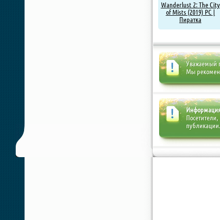
Wanderlust 2: The City
of Mists (2019) PC |
Пиратка
Уважаемый п
Мы рекоме
Информаци
Посетители,
публикации