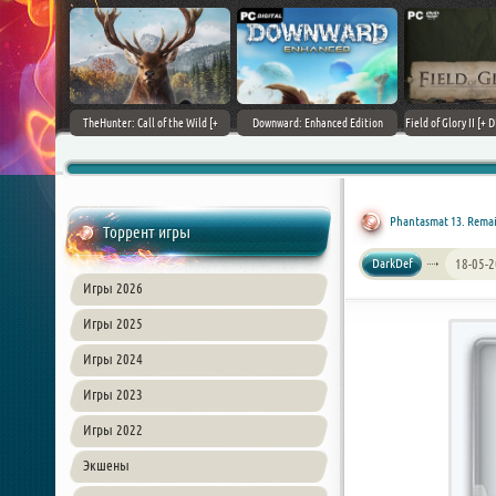
+ DLCs] (2017)
TheHunter: Call of the Wild [+
Downward: Enhanced Edition
Field of Glory II [+ 
зия
DLCs] (2017) PC | Лицензия
(2017) PC | Лицензия
Лиценз
Phantasmat 13. Rema
Торрент игры
DarkDef
18-05-2
Игры 2026
Игры 2025
Игры 2024
Игры 2023
Игры 2022
Экшены