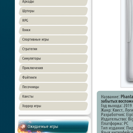
Аркады
Шутеры
RPG
Гонки
Спортивные игры
Стратегии
Симуляторы
Приключения
Файтинги
Песочницы
Название:
Phanta
Квесты
забытых воспом
Год выхода: 2019
Хоррор игры
Жанр: Квест, Лог
Разработчик: Eipi
Издательство: Bi
Платформа: PC
Ожидаемые игры
Тип издания: Пи
Язык интерфейса