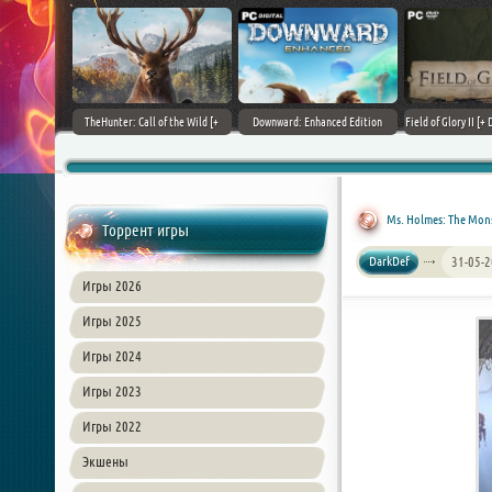
+ DLCs] (2017)
TheHunter: Call of the Wild [+
Downward: Enhanced Edition
Field of Glory II [+ 
зия
DLCs] (2017) PC | Лицензия
(2017) PC | Лицензия
Лиценз
Ms. Holmes: The Monst
Торрент игры
DarkDef
31-05-2
Игры 2026
Игры 2025
Игры 2024
Игры 2023
Игры 2022
Экшены