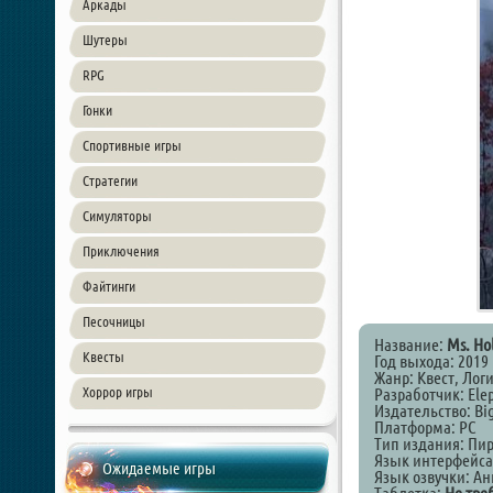
Аркады
Шутеры
RPG
Гонки
Спортивные игры
Стратегии
Симуляторы
Приключения
Файтинги
Песочницы
Название:
Ms. Hol
Квесты
Год выхода: 2019
Жанр: Квест, Лог
Хоррор игры
Разработчик: Ele
Издательство: Bi
Платформа: PC
Тип издания: Пи
Язык интерфейса
Ожидаемые игры
Язык озвучки: А