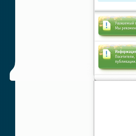
Уважаемый п
Мы рекоме
Информаци
Посетители,
публикации