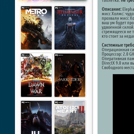
Таблетка:
Не тре
Описание:
Elepha
мисс Холмс: чуд
прозвали мисс Хо
ваш ум будет про
удвоенной силой.
стремящееся не 
кто стоит за нед
Системные требо
Операционная сис
Процессор: 2.0 G
Оперативная пам
DirectX 9.0 или 
Свободного места