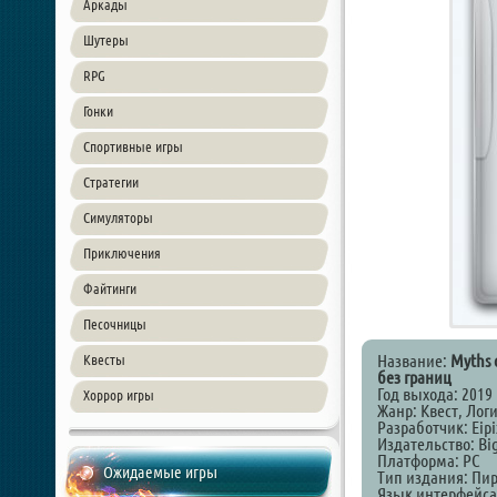
Аркады
Шутеры
RPG
Гонки
Спортивные игры
Стратегии
Симуляторы
Приключения
Файтинги
Песочницы
Название:
Myths 
Квесты
без границ
Год выхода: 2019
Хоррор игры
Жанр: Квест, Лог
Разработчик: Eipi
Издательство: Bi
Платформа: PC
Ожидаемые игры
Тип издания: Пи
Язык интерфейса