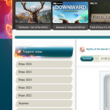
+ DLCs] (2017)
TheHunter: Call of the Wild [+
Downward: Enhanced Edition
Field of Glory II [+ 
зия
DLCs] (2017) PC | Лицензия
(2017) PC | Лицензия
Лиценз
Myths of the World 
Торрент игры
DarkDef
31-05-2
Игры 2026
Игры 2025
Игры 2024
Игры 2023
Игры 2022
Экшены