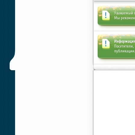
Уважаемый п
Мы рекоме
Информаци
Посетители,
публикации