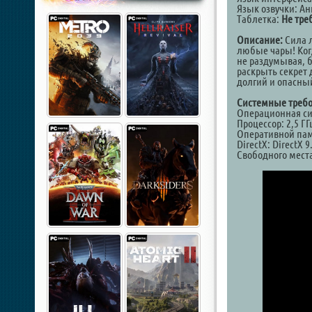
Язык озвучки: А
Таблетка:
Не тре
Описание:
Сила л
любые чары! Ког
не раздумывая, б
раскрыть секрет 
долгий и опасны
Системные требо
Операционная сист
Процессор: 2,5 Г
Оперативной пам
DirectX: DirectX 
Свободного места