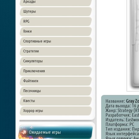
Аркады
Шутеры
RPG
Гонки
Спортивные игры
Стратегии
Симуляторы
Приключения
Файтинги
Песочницы
Название:
Gray Z
Квесты
Дата выхода: 16 
Жанр: Strategy (R
Хоррор игры
Разработчик: Eas
Издатель: Eastwo
Платформа: PC
Тип издания: Пи
Ожидаемые игры
Язык интерфейса
Язык озвучки: А