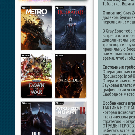
Таблетка:
Вшита 
Описание:
Gray Z
далеком будущем
персонажи, смеш
В Gray Zone тебе
встречи или пора
дополнительные 
транспорт и оруж
правильную боеву
наименьшими пот
время, чтобы об
Системные требо
Операционная сист
Процессор: Intel
Оперативная пам
Звуковая плата: 
Графический уско
Свободное место 
Особенности игр
ТАКТИКА И СТРАТ
которая позволи
«тактическом ре
стратегию и отд
ОТРЯДЫ ГЕРОЕВ. 
избегать встречи
дополнительные 