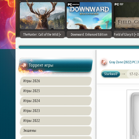
+ DLCs] (2017)
TheHunter: Call of the Wild [+
Downward: Enhanced Edition
Field of Glory II [+ 
зия
DLCs] (2017) PC | Лицензия
(2017) PC | Лицензия
Лиценз
Gray Zone (2022) PC |
Торрент игры
Starkwolf
17-12-
Игры 2026
Игры 2025
Игры 2024
Игры 2023
Игры 2022
Экшены