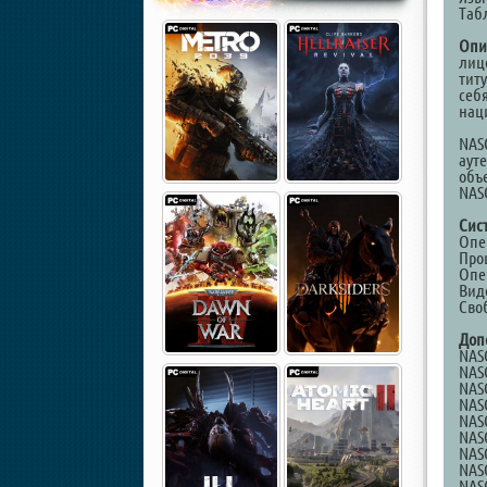
Таб
Опи
лиц
тит
себ
нац
NAS
аут
объ
NAS
Сис
Опер
Проц
Опе
Виде
Сво
Доп
NASC
NASC
NASC
NASC
NASC
NASC
NASC
NASC
NASC