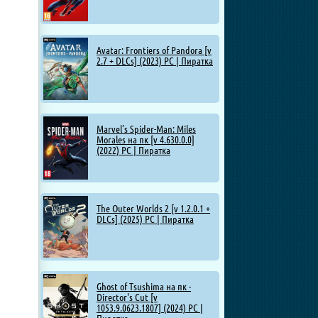
Avatar: Frontiers of Pandora [v
2.7 + DLCs] (2023) PC | Пиратка
Marvel’s Spider-Man: Miles
Morales на пк [v 4.630.0.0]
(2022) PC | Пиратка
The Outer Worlds 2 [v 1.2.0.1 +
DLCs] (2025) PC | Пиратка
Ghost of Tsushima на пк -
Director's Cut [v
1053.9.0623.1807] (2024) PC |