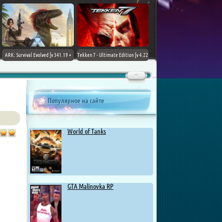
ARK: Survival Evolved [v 341.19 +
Tekken 7 - Ultimate Edition [v 4.22
DLCs] (2017) PC | Лицензия
+ DLCs] (2017) PC | RePack от
Chovka
Популярное на сайте
World of Tanks
GTA Malinovka RP