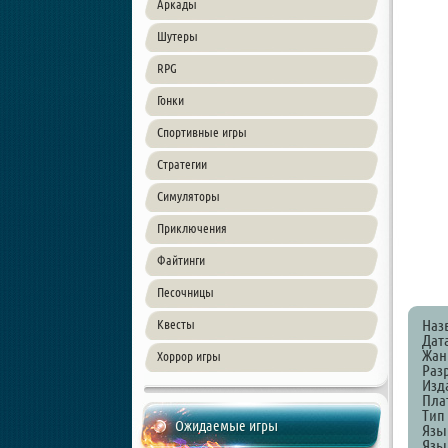
Аркады
Шутеры
RPG
Гонки
Спортивные игры
Стратегии
Симуляторы
Приключения
Файтинги
Песочницы
Наз
Квесты
Дат
Жанр
Хоррор игры
Раз
Изд
Пла
Тип
Ожидаемые игры
Язы
Язы