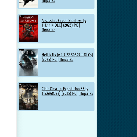
Пиратка
Assassin's Creed Shadows [v
1.1.11 + DLC] (2025) PC |
Пиратка
Hell is Us [v 1.7.22.50899 + DLCs]
(2025) PC | Пиратка
Clair Obscur: Expedition 33 [v
1.5.6/68322] (2025) PC | Пиратка