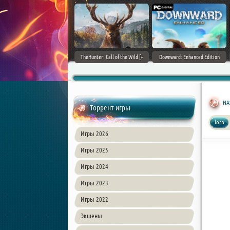
ain World [v 1.11.4 + DLCs] (2017)
TheHunter: Call of the Wild [+
Downward: Enhanced Edition
PC | Лицензия
DLCs] (2017) PC | Лицензия
(2017) PC | Лицензия
NAS
Торрент игры
lorn
Игры 2026
Игры 2025
Игры 2024
Игры 2023
Игры 2022
Экшены