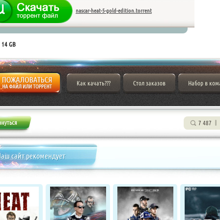
nascar-heat-5-gold-edition.torrent
 14 GB
Как качать???
Стол заказов
Набор в ком
7 487
аш сайт рекомендует