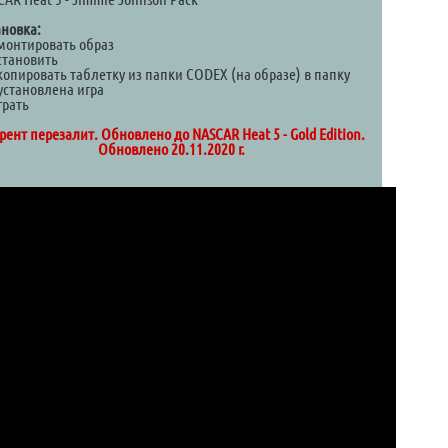
ановка:
Смонтировать образ
становить
копировать таблетку из папки CODEX (на образе) в папку
установлена игра
грать
рент перезалит. Обновлено до NASCAR Heat 5 - Gold Edition.
Обновлено 20.11.2020 г.