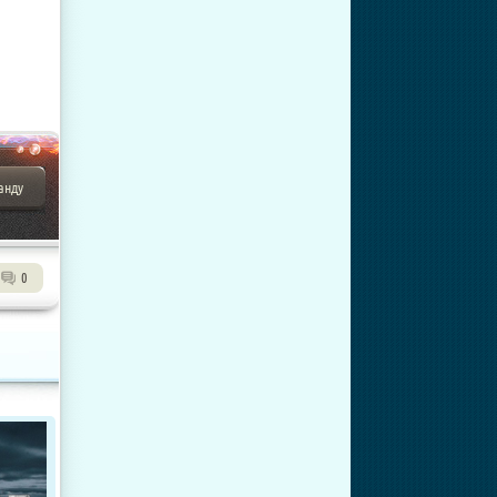
анду
0