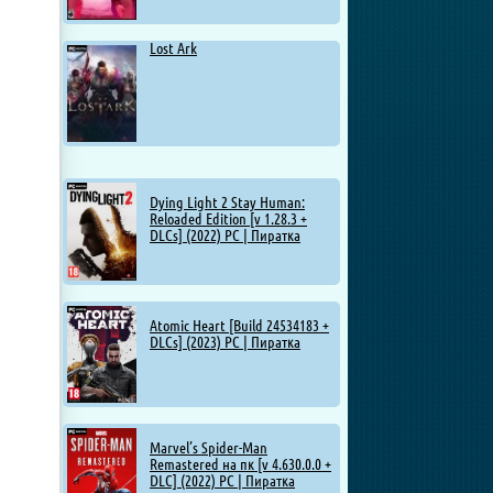
Lost Ark
Dying Light 2 Stay Human:
Reloaded Edition [v 1.28.3 +
DLCs] (2022) PC | Пиратка
Atomic Heart [Build 24534183 +
DLCs] (2023) PC | Пиратка
Marvel’s Spider-Man
Remastered на пк [v 4.630.0.0 +
DLC] (2022) PC | Пиратка