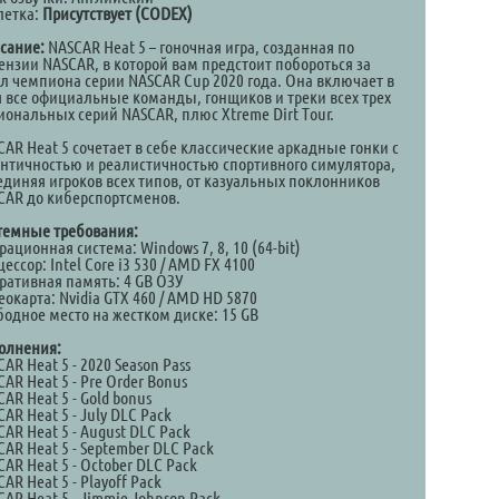
летка:
Присутствует (CODEX)
сание:
NASCAR Heat 5 – гоночная игра, созданная по
ензии NASCAR, в которой вам предстоит побороться за
ул чемпиона серии NASCAR Cup 2020 года. Она включает в
я все официальные команды, гонщиков и треки всех трех
иональных серий NASCAR, плюс Xtreme Dirt Tour.
CAR Heat 5 сочетает в себе классические аркадные гонки с
ентичностью и реалистичностью спортивного симулятора,
единяя игроков всех типов, от казуальных поклонников
CAR до киберспортсменов.
темные требования:
ационная система: Windows 7, 8, 10 (64-bit)
ессор: Intel Core i3 530 / AMD FX 4100
ративная память: 4 GB ОЗУ
окарта: Nvidia GTX 460 / AMD HD 5870
бодное место на жестком диске: 15 GB
олнения:
AR Heat 5 - 2020 Season Pass
AR Heat 5 - Pre Order Bonus
AR Heat 5 - Gold bonus
AR Heat 5 - July DLC Pack
AR Heat 5 - August DLC Pack
AR Heat 5 - September DLC Pack
AR Heat 5 - October DLC Pack
AR Heat 5 - Playoff Pack
AR Heat 5 - Jimmie Johnson Pack