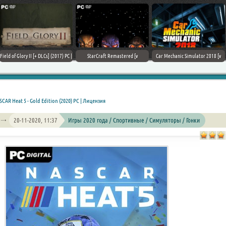
Field of Glory II [+ DLCs] (2017) PC |
StarCraft Remastered [v
Car Mechanic Simulator 2018 [v
Лицензия
1.23.9.10756] (2017) PC | Пиратка
1.6.8 + DLCs] (2017) PC | Лицензия
CAR Heat 5 - Gold Edition (2020) PC | Лицензия
20-11-2020, 11:37
Игры 2020 года / Спортивные / Симуляторы / Гонки