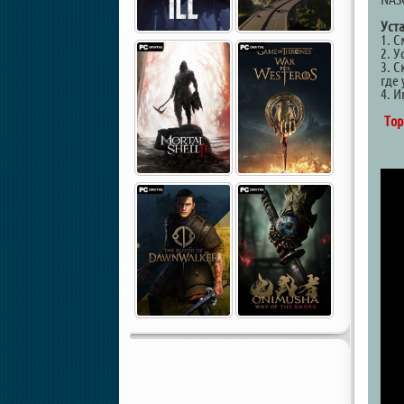
Уст
1. 
2. У
3. С
где 
4. И
Тор