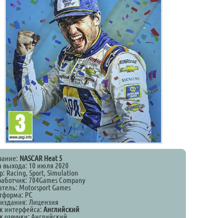
вание:
NASCAR Heat 5
а выхода: 10 июля 2020
: Racing, Sport, Simulation
работчик: 704Games Company
атель: Motorsport Games
тформа: PC
 издания: Лицензия
к интерфейса:
Английский
к озвучки: Английский