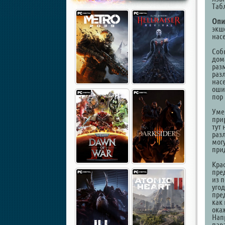
Таб
Опи
экш
нас
Соб
дома
раз
раз
насе
ошиб
пор
Уме
при
тут 
раз
мог
прид
Краф
пре
из 
уго
пре
как
ока
Нап
пар