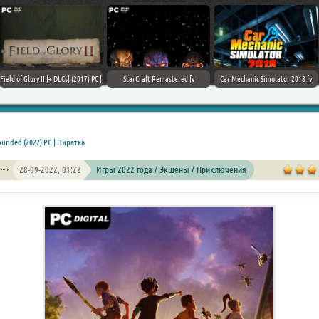
Field of Glory II [+ DLCs] (2017) PC |
StarCraft Remastered [v
Car Mechanic Simulator 2018 [v
Лицензия
1.23.9.10756] (2017) PC | Пиратка
1.6.8 + DLCs] (2017) PC | Лицензия
ounded (2022) PC | Пиратка
28-09-2022, 01:22
Игры 2022 года / Экшены / Приключения