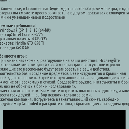
и конечно же, в Grounded вас будет ждать несколько режимов игры, в од
которых вы сможете просто выживать, а в другом, сражаться с конкурент
ими же уменьшенными подростками.
темные требования:
Windows 7 (SP1), 8, 10 (64-bit)
ессор: Intel Core i3-3225
ративная память: 4 GB ОЗУ
окарта: Nvidia GTX 650 Ti
о на диске: 8 GB
бенности игры:
ир и жизнь насекомых, реагирующие на ваши действия. Исследуйте
екательный мир, живущий своей жизнью даже в отсутствие игроков.
еляющие его насекомые будут реагировать на ваши действия.
троительство баз и создание предметов. Без инструментов и крыши над
овой здесь не выжить. Стройте потрясающие базы, защищающие вас и 
ряжение от насекомых и стихий. Создавайте оружие, инструменты и бр
з них не обойтись в боях и исследованиях.
вместная игра по сети. Вы можете встретить опасность в одиночку, а мо
вести трёх друзей — выбор исключительно за вами.
южетная кампания. Погрузитесь в захватывающий сюжет, свободно
ледуйте мир Grounded и раскройте тайны, скрывающиеся на заднем дво