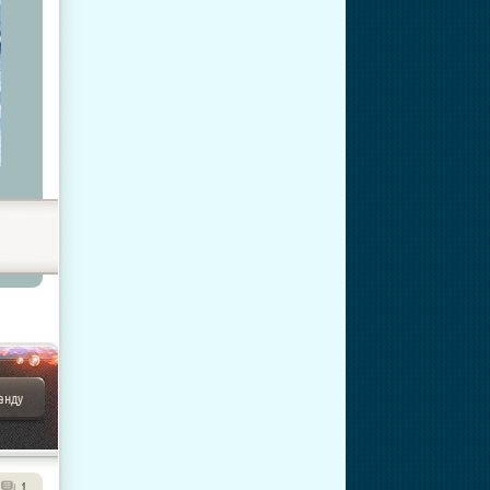
анду
1