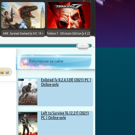
ARK: Survival Evolved [v 341.19 +
Tekken 7 - Ultimate Edition [v 4.22
DLCs] (2017) PC | Лицензия
+ DLCs] (2017) PC | RePack от
Chovka
Популярное на сайте
Enlisted [v 0.2.4.128] (2021) PC |
Online-only
Left to Survive [6.12.21] (2021)
PC | Online-only