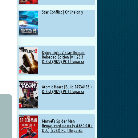
Star Conflict | Online-only
Dying Light 2 Stay Human:
Reloaded Edition [v 1.28.3 +
DLCs] (2022) PC | Пиратка
Atomic Heart [Build 24534183 +
DLCs] (2023) PC | Пиратка
Marvel’s Spider-Man
Remastered на пк [v 4.630.0.0 +
DLC] (2022) PC | Пиратка