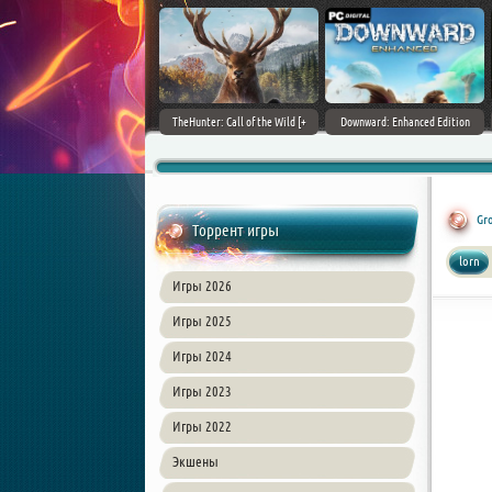
ain World [v 1.11.4 + DLCs] (2017)
TheHunter: Call of the Wild [+
Downward: Enhanced Edition
PC | Лицензия
DLCs] (2017) PC | Лицензия
(2017) PC | Лицензия
Gr
Торрент игры
lorn
Игры 2026
Игры 2025
Игры 2024
Игры 2023
Игры 2022
Экшены