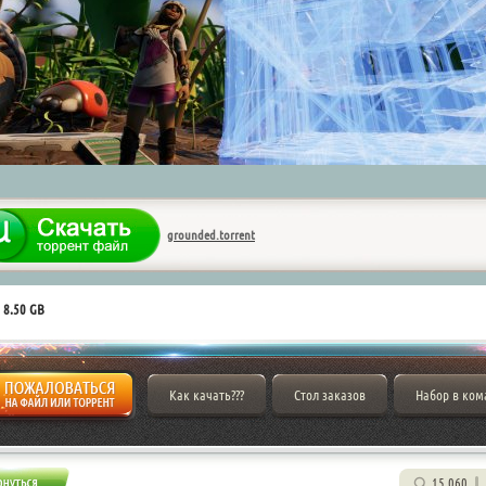
grounded.torrent
 8.50 GB
Как качать???
Стол заказов
Набор в ком
15 060