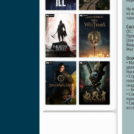
Ну 
из 
так
Сис
ОС: 
Проц
Опе
Виде
Мест
Осо
• М
увл
Нас
• С
гол
сна
— бе
• Со
при
• С
исс