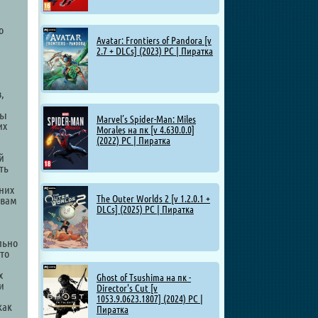
о
Avatar: Frontiers of Pandora [v
2.7 + DLCs] (2023) PC | Пиратка
,
вы
Marvel’s Spider-Man: Miles
их
Morales на пк [v 4.630.0.0]
(2022) PC | Пиратка
й
ть
них
The Outer Worlds 2 [v 1.2.0.1 +
 вам
DLCs] (2025) PC | Пиратка
льно
то
х
Ghost of Tsushima на пк -
и
Director's Cut [v
1053.9.0623.1807] (2024) PC |
как
Пиратка