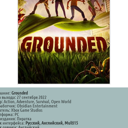
вание:
Grounded
а выхода: 27 сентября 2022
: Action, Adventure, Survival, Open World
аботчик: Obsidian Entertainment
тель: Xbox Game Studios
тформа: PC
 издания: Пиратка
к интерфейса:
Русский, Английский, Multi15
к озвучки: Английский