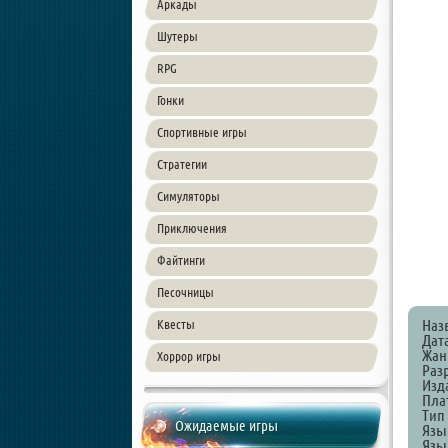
Аркады
Шутеры
RPG
Гонки
Спортивные игры
Стратегии
Симуляторы
Приключения
Файтинги
Песочницы
Наз
Квесты
Дат
Жанр
Хоррор игры
Разр
Изда
Пла
Тип
Ожидаемые игры
Язы
Язы