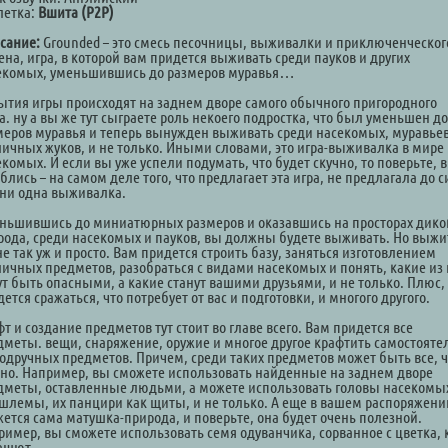
летка:
Вшита (P2P)
сание:
Grounded – это смесь песочницы, выживалки и приключенческог
ена, игра, в которой вам придется выживать среди пауков и других
екомых, уменьшившись до размеров муравья…
ытия игры происходят на заднем дворе самого обычного пригородного
. ну а вы же тут сыграете роль некоего подростка, что был уменьшен до
меров муравья и теперь вынужден выживать среди насекомых, муравьев
личных жуков, и не только. Иными словами, это игра-выживалка в мире
комых. И если вы уже успели подумать, что будет скучно, то поверьте, 
лись – на самом деле того, что предлагает эта игра, не предлагала до с
 ни одна выживалка.
ньшившись до миниатюрных размеров и оказавшись на просторах дико
рода, среди насекомых и пауков, вы должны будете выживать. Но выжи
не так уж и просто. Вам придется строить базу, заняться изготовлением
личных предметов, разобраться с видами насекомых и понять, какие из 
ут быть опасными, а какие станут вашими друзьями, и не только. Плюс,
ется сражаться, что потребует от вас и подготовки, и многого другого.
т и создание предметов тут стоит во главе всего. Вам придется все
дметы. вещи, снаряжение, оружие и многое другое крафтить самостояте
подручных предметов. Причем, среди таких предметов может быть все, ч
дно. Например, вы сможете использовать найденные на заднем дворе
дметы, оставленные людьми, а можете использовать головы насекомы
 шлемы, их панцири как щиты, и не только. А еще в вашем распоряжени
жется сама матушка-природа, и поверьте, она будет очень полезной.
ример, вы сможете использовать семя одуванчика, сорванное с цветка, 
ашют.