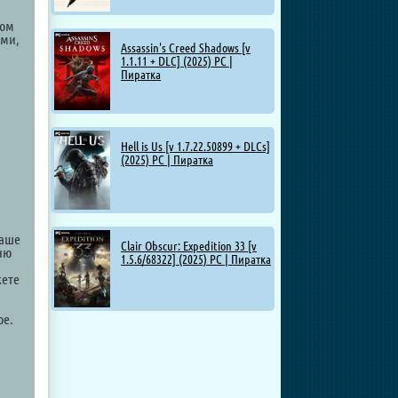
ном
ами,
Assassin's Creed Shadows [v
1.1.11 + DLC] (2025) PC |
Пиратка
Hell is Us [v 1.7.22.50899 + DLCs]
(2025) PC | Пиратка
ваше
Clair Obscur: Expedition 33 [v
оню
1.5.6/68322] (2025) PC | Пиратка
жете
ре.