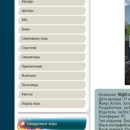
Аркады
Шутеры
RPG
Гонки
Спортивные игры
Стратегии
Симуляторы
Приключения
Файтинги
Песочницы
Название:
Night 
Квесты
Дата выхода: 31 
Жанр: Action, Surv
Хоррор игры
Разработчик: Jack
Издатель: Jackto 
Платформа: PC
Тип издания: Ли
Ожидаемые игры
Язык интерфейса
Язык озвучки: От