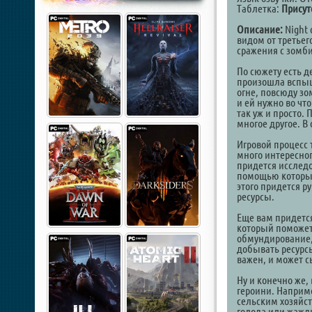
Таблетка:
Присут
Описание:
Night 
видом от третьег
сражения с зомби
По сюжету есть д
произошла вспыш
огне, повсюду зо
и ей нужно во что
так уж и просто. 
многое другое. В
Игровой процесс 
много интересног
придется исследо
помощью которых 
этого придется р
ресурсы.
Еще вам придется
который поможет
обмундирование,
добывать ресурсы
важен, и может 
Ну и конечно же,
героини. Наприме
сельским хозяйст
голода или жажд