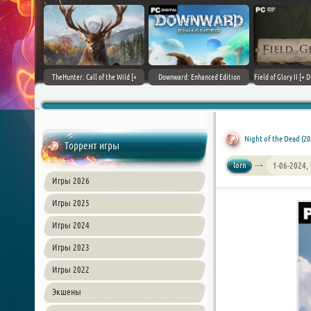
+ DLCs] (2017)
TheHunter: Call of the Wild [+
Downward: Enhanced Edition
Field of Glory II [+ 
зия
DLCs] (2017) PC | Лицензия
(2017) PC | Лицензия
Лиценз
Night of the Dead (2
Торрент игры
lorn
1-06-2024,
Игры 2026
Игры 2025
Игры 2024
Игры 2023
Игры 2022
Экшены