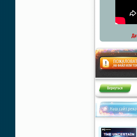
Да
Жалоба
Наш сайт рек