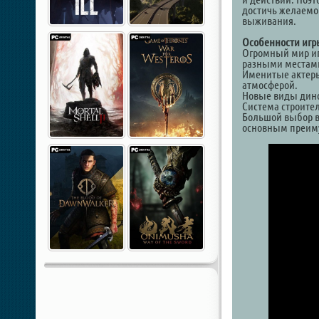
достичь желаемог
выживания.
Особенности игр
Огромный мир иг
разными местам
Именитые актеры
атмосферой.
Новые виды диноз
Система строитель
Большой выбор в
основным преим