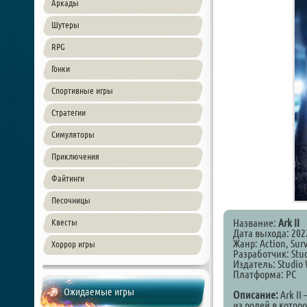
Аркады
Шутеры
RPG
Гонки
Спортивные игры
Стратегии
Симуляторы
Приключения
Файтинги
Песочницы
Название:
Ark II
Квесты
Дата выхода: 202
Жанр: Action, Surv
Хоррор игры
Разработчик: Stud
Издатель: Studio 
Платформа: PC
Ожидаемые игры
Описание:
Ark II
из ролей в котор