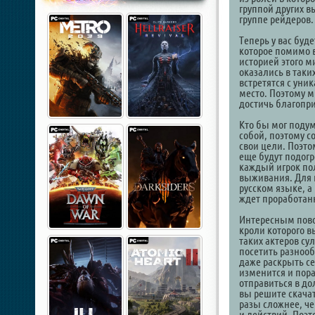
группой других 
группе рейдеров.
Теперь у вас буд
которое помимо 
историей этого м
оказались в таки
встретятся с ун
место. Поэтому 
достичь благопри
Кто бы мог подум
собой, поэтому с
свои цели. Поэто
еще будут подог
каждый игрок пол
выживания. Для н
русском языке, а
ждет проработанн
Интересным пово
кроли которого 
таких актеров су
посетить разнооб
даже раскрыть с
изменится и пор
отправиться в до
вы решите скачат
разы сложнее, ч
и действий. Поэт