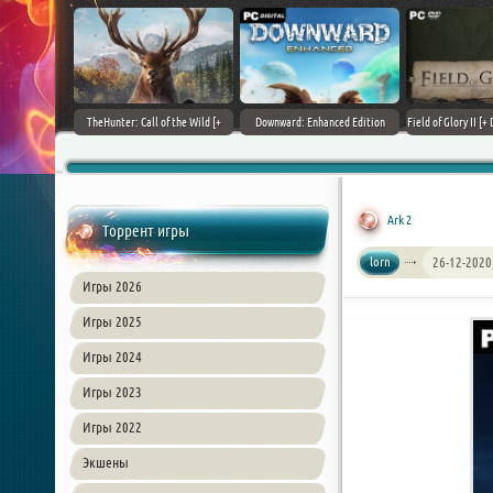
+ DLCs] (2017)
TheHunter: Call of the Wild [+
Downward: Enhanced Edition
Field of Glory II [+ 
зия
DLCs] (2017) PC | Лицензия
(2017) PC | Лицензия
Лиценз
Ark 2
Торрент игры
lorn
26-12-2020
Игры 2026
Игры 2025
Игры 2024
Игры 2023
Игры 2022
Экшены