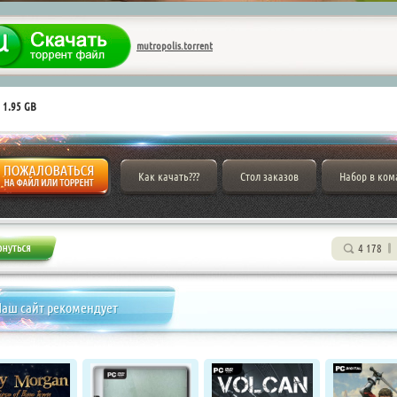
mutropolis.torrent
 1.95 GB
Как качать???
Стол заказов
Набор в ком
4 178
аш сайт рекомендует