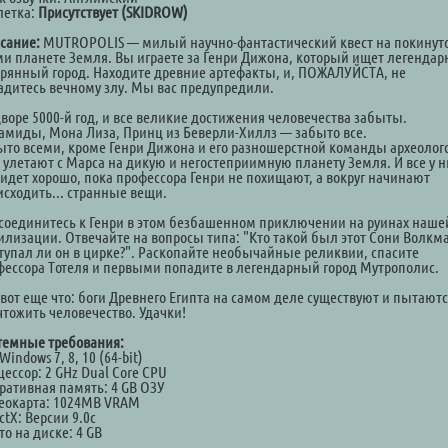
летка:
Присутствует (SKIDROW)
сание:
MUTROPOLIS — милый научно-фантастический квест на покинут
ми планете Земля. Вы играете за Генри Дижона, который ищет легенда
ерянный город. Находите древние артефакты, и, ПОЖАЛУЙСТА, не
адитесь вечному злу. Мы вас предупредили.
дворе 5000-й год, и все великие достижения человечества забыты.
амиды, Мона Лиза, Принц из Беверли-Хиллз — забыто все.
ыто всеми, кроме Генри Дижона и его разношерстной команды археолог
 улетают с Марса на дикую и негостеприимную планету Земля. И все у н
 идет хорошо, пока профессора Генри не похищают, а вокруг начинают
исходить... странные вещи.
соединитесь к Генри в этом безбашенном приключении на руинах наше
илизации. Отвечайте на вопросы типа: "Кто такой был этот Сони Волкм
тупал ли он в цирке?". Раскопайте необычайные реликвии, спасите
фессора Тотеля и первыми попадите в легендарный город Мутрополис.
 вот еще что: боги Древнего Египта на самом деле существуют и пытают
чтожить человечество. Удачки!
темные требования:
Windows 7, 8, 10 (64-bit)
ессор: 2 GHz Dual Core CPU
ративная память: 4 GB ОЗУ
еокарта: 1024MB VRAM
ctX: Версии 9.0c
о на диске: 4 GB