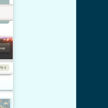
анду
0