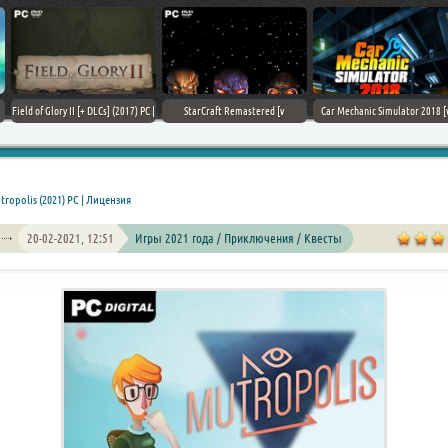
Field of Glory II [+ DLCs] (2017) PC |
StarCraft Remastered [v
Car Mechanic Simulator 2018 [v
Лицензия
1.23.9.10756] (2017) PC | Пиратка
1.6.8 + DLCs] (2017) PC | Лицензия
tropolis (2021) PC | Лицензия
20-02-2021, 12:51
Игры 2021 года / Приключения / Квесты