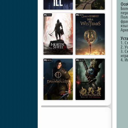
Осо
Бол
пер
Пол
фра
язы
Арх
Уст
1. 
2. У
3. С
игр
4. И