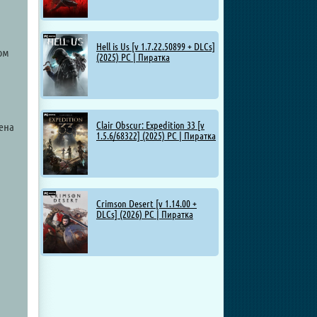
Hell is Us [v 1.7.22.50899 + DLCs]
ом
(2025) PC | Пиратка
Clair Obscur: Expedition 33 [v
лена
1.5.6/68322] (2025) PC | Пиратка
Crimson Desert [v 1.14.00 +
DLCs] (2026) PC | Пиратка