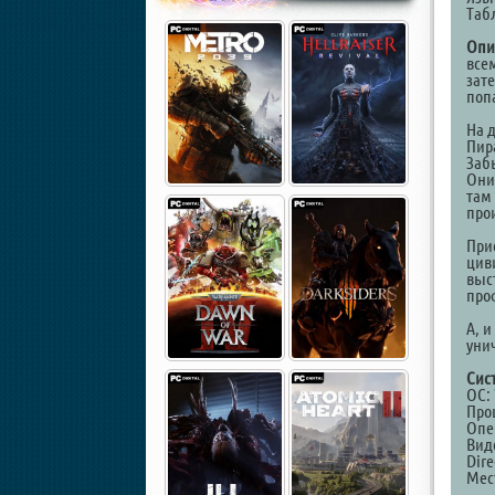
Таб
Опи
все
зат
поп
На 
Пир
Заб
Они
там
про
При
цив
выс
про
А, и
уни
Сис
ОС: 
Проц
Опе
Вид
Dire
Мест