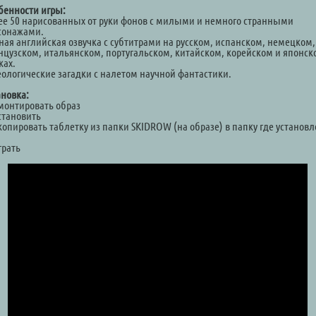
бенности игры:
ее 50 нарисованных от руки фонов с милыми и немного странными
сонажами.
ная английская озвучка с субтитрами на русском, испанском, немецком,
нцузском, итальянском, португальском, китайском, корейском и японск
ках.
еологические загадки с налетом научной фантастики.
ановка:
Смонтировать образ
становить
копировать таблетку из папки SKIDROW (на образе) в папку где установ
а
грать