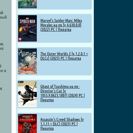
ой
рный
Marvel’s Spider-Man: Miles
Morales на пк [v 4.630.0.0]
(2022) PC | Пиратка
ов.
их
The Outer Worlds 2 [v 1.2.0.1 +
DLCs] (2025) PC | Пиратка
й
ан и
Ghost of Tsushima на пк -
ся
Director's Cut [v
1053.9.0623.1807] (2024) PC |
Пиратка
Assassin's Creed Shadows [v
1.1.11 + DLC] (2025) PC |
Пиратка