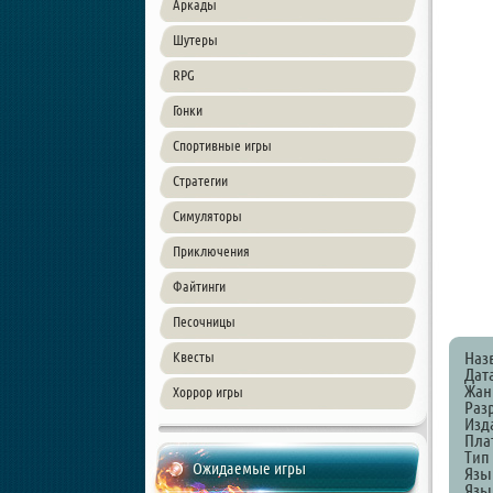
Аркады
Шутеры
RPG
Гонки
Спортивные игры
Стратегии
Симуляторы
Приключения
Файтинги
Песочницы
Наз
Квесты
Дат
Жанр
Хоррор игры
Разр
Изда
Пла
Тип
Ожидаемые игры
Язы
Язы