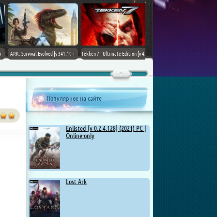
ARK: Survival Evolved [v 341.19 +
Tekken 7 - Ultimate Edition [v 4.22
DLCs] (2017) PC | Лицензия
+ DLCs] (2017) PC | RePack от
Chovka
Популярное на сайте
Enlisted [v 0.2.4.128] (2021) PC |
Online-only
Lost Ark