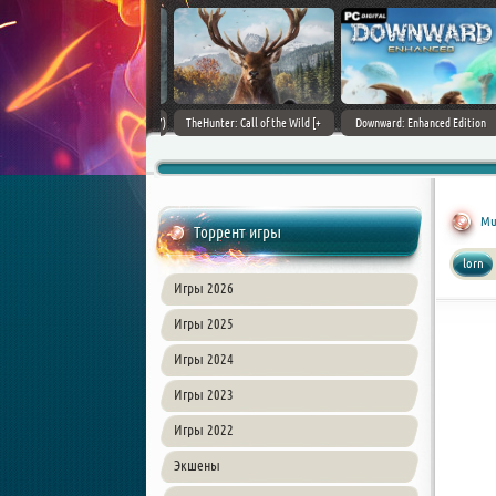
ain World [v 1.11.4 + DLCs] (2017)
TheHunter: Call of the Wild [+
Downward: Enhanced Edition
PC | Лицензия
DLCs] (2017) PC | Лицензия
(2017) PC | Лицензия
Mu
Торрент игры
lorn
Игры 2026
Игры 2025
Игры 2024
Игры 2023
Игры 2022
Экшены