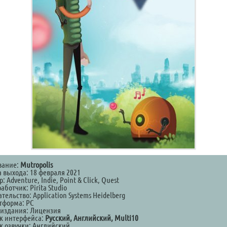
вание:
Mutropolis
а выхода: 18 февраля 2021
: Adventure, Indie, Point & Click, Quest
аботчик: Pirita Studio
тельство: Application Systems Heidelberg
тформа: PC
 издания: Лицензия
к интерфейса:
Русский, Английский, Multi10
к озвучки: Английский