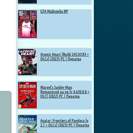
GTA Malinovka RP
Atomic Heart [Build 24534183 +
DLCs] (2023) PC | Пиратка
Marvel’s Spider-Man
Remastered на пк [v 4.630.0.0 +
DLC] (2022) PC | Пиратка
Avatar: Frontiers of Pandora [v
2.7 + DLCs] (2023) PC | Пиратка