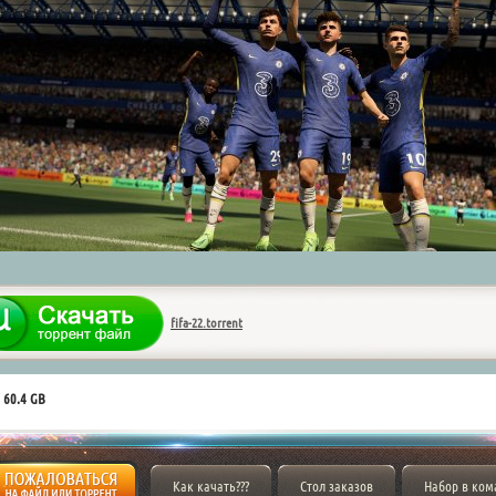
fifa-22.torrent
 60.4 GB
Как качать???
Стол заказов
Набор в ком