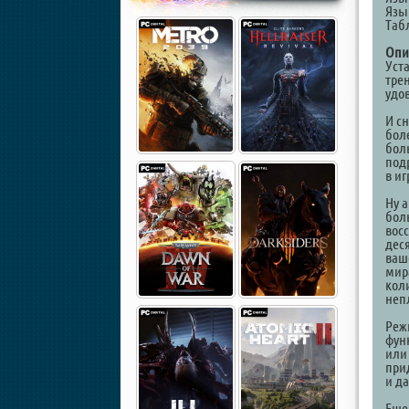
Язы
Таб
Опи
Уст
трен
удо
И с
бол
бол
подр
в и
Ну а
бол
вос
деся
ваш
мир
кол
непл
Реж
фун
или
при
и д
Еще