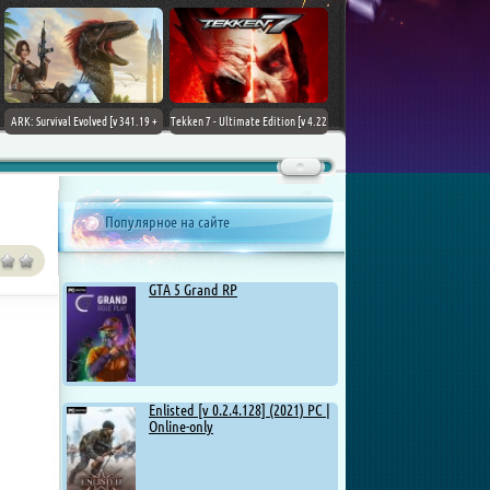
ARK: Survival Evolved [v 341.19 +
Tekken 7 - Ultimate Edition [v 4.22
DLCs] (2017) PC | Лицензия
+ DLCs] (2017) PC | RePack от
Chovka
Популярное на сайте
GTA 5 Grand RP
Enlisted [v 0.2.4.128] (2021) PC |
Online-only