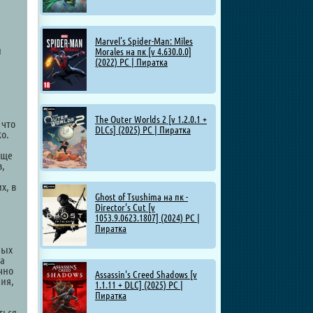
Marvel’s Spider-Man: Miles
и
Morales на пк [v 4.630.0.0]
(2022) PC | Пиратка
The Outer Worlds 2 [v 1.2.0.1 +
 что
DLCs] (2025) PC | Пиратка
о.
еще
в,
х, в
Ghost of Tsushima на пк -
Director's Cut [v
1053.9.0623.1807] (2024) PC |
Пиратка
ных
ва
чно
Assassin's Creed Shadows [v
ия,
1.1.11 + DLC] (2025) PC |
Пиратка
ться