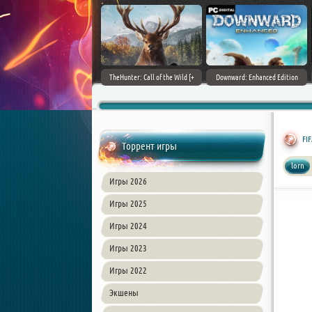
ain World [v 1.11.4 + DLCs] (2017)
TheHunter: Call of the Wild [+
Downward: Enhanced Edition
PC | Лицензия
DLCs] (2017) PC | Лицензия
(2017) PC | Лицензия
FIF
Торрент игры
lorn
Игры 2026
Игры 2025
Игры 2024
Игры 2023
Игры 2022
Экшены