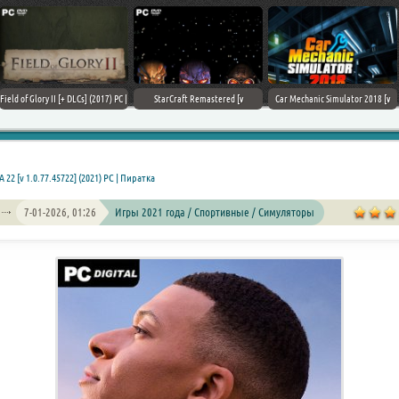
Field of Glory II [+ DLCs] (2017) PC |
StarCraft Remastered [v
Car Mechanic Simulator 2018 [v
Лицензия
1.23.9.10756] (2017) PC | Пиратка
1.6.8 + DLCs] (2017) PC | Лицензия
A 22 [v 1.0.77.45722] (2021) PC | Пиратка
7-01-2026, 01:26
Игры 2021 года / Спортивные / Симуляторы