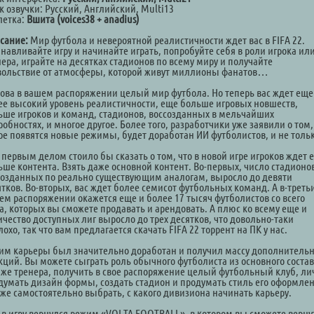
к озвучки: Русский, Английский, Multi13
летка:
Вшита (voices38 + anadius)
сание:
Мир футбола и невероятной реалистичности ждет вас в FIFA 22.
анавливайте игру и начинайте играть, попробуйте себя в роли игрока ил
ера, играйте на десятках стадионов по всему миру и получайте
вольствие от атмосферы, которой живут миллионы фанатов…
нова в вашем распоряжении целый мир футбола. Но теперь вас ждет еще
ее высокий уровень реалистичности, еще больше игровых новшеств,
ьше игроков и команд, стадионов, воссозданных в мельчайших
обностях, и многое другое. Более того, разработчики уже заявили о том,
гре появятся новые режимы, будет доработан ИИ футболистов, и не тольк
 первым делом стоило бы сказать о том, что в новой игре игроков ждет 
ьше контента. Взять даже основной контент. Во-первых, число стадионо
созданных по реально существующим аналогам, выросло до девяти
тков. Во-вторых, вас ждет более семисот футбольных команд. А в-третьи
ем распоряжении окажется еще и более 17 тысяч футболистов со всего
а, которых вы сможете продавать и арендовать. А плюс ко всему еще и
ичество доступных лиг выросло до трех десятков, что довольно-таки
охо, так что вам предлагается скачать FIFA 22 торрент на ПК у нас.
им карьеры был значительно доработан и получил массу дополнитель
кций. Вы можете сыграть роль обычного футболиста из основного соста
 же тренера, получить в свое распоряжение целый футбольный клуб, ли
думать дизайн формы, создать стадион и продумать стиль его оформлен
аже самостоятельно выбрать, с какого дивизиона начинать карьеру.
 в игру вернулся режим «VOLTA FOOTBALL», в котором вы сможете верну