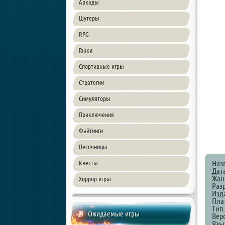
Аркады
Шутеры
RPG
Гонки
Спортивные игры
Стратегии
Симуляторы
Приключения
Файтинги
Песочницы
Наз
Квесты
Дата
Жанр
Хоррор игры
Раз
Изда
Пла
Тип
Ожидаемые игры
Верс
Язы