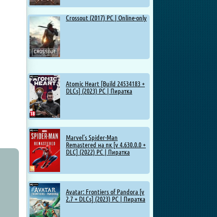
Crossout (2017) PC | Online-only
Atomic Heart [Build 24534183 +
DLCs] (2023) PC | Пиратка
Marvel’s Spider-Man
Remastered на пк [v 4.630.0.0 +
DLC] (2022) PC | Пиратка
Avatar: Frontiers of Pandora [v
2.7 + DLCs] (2023) PC | Пиратка