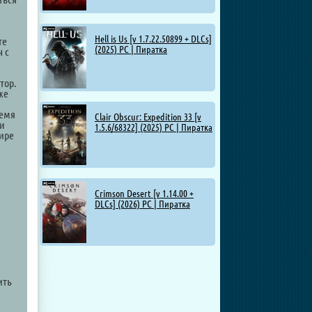
Hell is Us [v 1.7.22.50899 + DLCs]
те
(2025) PC | Пиратка
ч с
тор.
же
ремя
Clair Obscur: Expedition 33 [v
ли
1.5.6/68322] (2025) PC | Пиратка
мире
Crimson Desert [v 1.14.00 +
DLCs] (2026) PC | Пиратка
ить