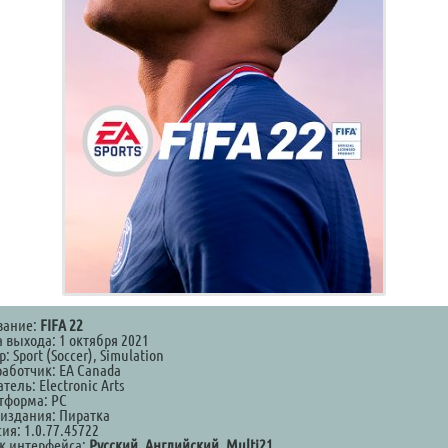
вание:
FIFA 22
 выхода: 1 октября 2021
: Sport (Soccer), Simulation
работчик: EA Canada
тель: Electronic Arts
тформа: PC
 издания: Пиратка
ия: 1.0.77.45722
к интерфейса:
Русский, Английский, Multi21