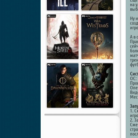
на 
выб
Ну и
созд
игро
А в
Пра
сей
бол
мат
тре
фут
Сис
ОС: 
Проц
Опе
Вид
Мест
Зап
1. С
игр
2. З
Сме
стр
пос