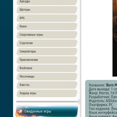
Аркады
Шутеры
RPG
Гонки
Спортивные игры
Стратегии
Симуляторы
Приключения
Файтинги
Песочницы
Название:
Burn M
Квесты
Дата выхода: 1 с
Жанр: Horror, 1st 
Хоррор игры
Разработчик: Davi
Издатель: ASDstu
Платформа: PC
Тип издания: Ли
Ожидаемые игры
Язык интерфейса
Язык озвучки: А