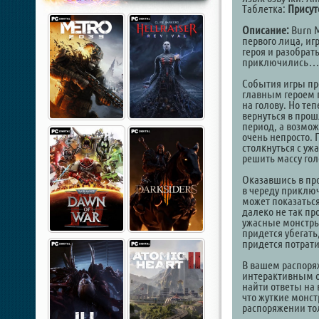
Таблетка:
Присут
Описание:
Burn M
первого лица, иг
героя и разобрат
приключились
События игры про
главным героем п
на голову. Но теп
вернуться в прош
период, а возмож
очень непросто. 
столкнуться с уж
решить массу го
Оказавшись в пр
в череду приклю
может показаться
далеко не так пр
ужасные монстры,
придется убегать
придется потрати
В вашем распоря
интерактивным о
найти ответы на 
что жуткие монст
распоряжении то