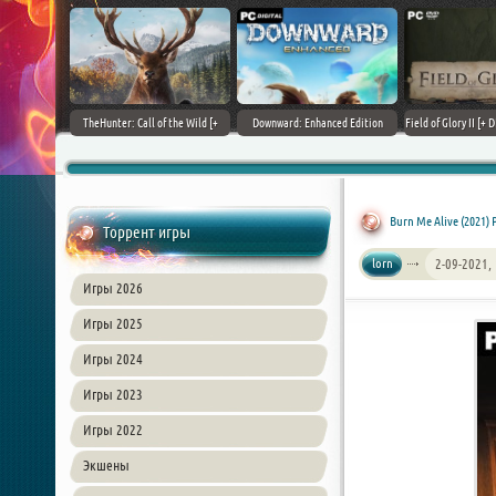
+ DLCs] (2017)
TheHunter: Call of the Wild [+
Downward: Enhanced Edition
Field of Glory II [+ 
зия
DLCs] (2017) PC | Лицензия
(2017) PC | Лицензия
Лиценз
Burn Me Alive (2021)
Торрент игры
lorn
2-09-2021,
Игры 2026
Игры 2025
Игры 2024
Игры 2023
Игры 2022
Экшены