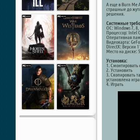
А еще в Burn Me 
страшные до жут
решения.
Системные требо
ОС: Windows 7, 8, 
Процессор: Intel C
Оперативная пам
Видеокарта: GeFo
DirectX: Версии 1
Место на диске: 
Установка:
1. Смонтировать 
2. Установить
3. Скопировать т
установлена игра
4. Играть