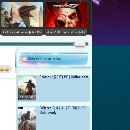
ARK: Survival Evolved [v 341.19 +
Tekken 7 - Ultimate Edition [v 4.22
DLCs] (2017) PC | Лицензия
+ DLCs] (2017) PC | RePack от
Chovka
Популярное на сайте
Crossout (2017) PC | Online-only
Enlisted [v 0.2.4.128] (2021) PC |
Online-only