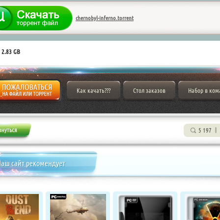
chernobyl-inferno.torrent
 2.83 GB
Как качать???
Стол заказов
Набор в ком
5 197
аш сайт рекомендует