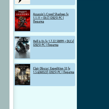
Assassin's Creed Shadows [v
1.1.11 + DLC] (2025) PC |
Пиратка
а
Hell is Us [v 1.7.22.50899 + DLCs]
(2025) PC | Пиратка
Clair Obscur: Expedition 33 [v
1.5.6/68322] (2025) PC | Пиратка