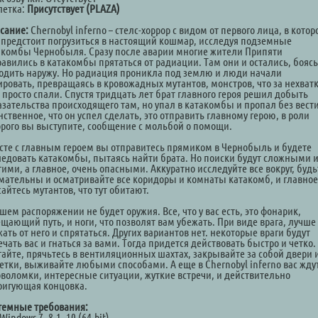
летка:
Присутствует (PLAZA)
сание:
Chernobyl inferno – стелс-хоррор с видом от первого лица, в кото
 предстоит погрузиться в настоящий кошмар, исследуя подземные
акомбы Чернобыля. Сразу после аварии многие жители Припяти
равились в катакомбы прятаться от радиации. Там они и остались, боясь
одить наружу. Но радиация проникла под землю и люди начали
ировать, превращаясь в кровожадных мутантов, монстров, что за нехват
 просто спали. Спустя тридцать лет брат главного героя решил добыть
азательства происходящего там, но упал в катакомбы и пропал без вести
ственное, что он успел сделать, это отправить главному герою, в роли
орого вы выступите, сообщение с мольбой о помощи.
сте с главным героем вы отправитесь прямиком в Чернобыль и будете
ледовать катакомбы, пытаясь найти брата. Но поиски будут сложными 
ими, а главное, очень опасными. Аккуратно исследуйте все вокруг, будь
мательны и осматривайте все коридоры и комнаты катакомб, и главное
айтесь мутантов, что тут обитают.
шем распоряжении не будет оружия. Все, что у вас есть, это фонарик,
ещающий путь, и ноги, что позволят вам убежать. При виде врага, лучше
ать от него и спрятаться. Других вариантов нет. некоторые враги будут
чать вас и гнаться за вами. Тогда придется действовать быстро и четко.
гайте, прячьтесь в вентиляционных шахтах, закрывайте за собой двери 
етки, выживайте любыми способами. А еще в Chernobyl inferno вас жду
оволомки, интересные ситуации, жуткие встречи, и действительно
ригующая концовка.
темные требования:
Windows 7, 8.1, 10 (64-bit)