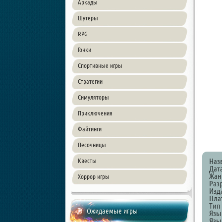
Аркады
Шутеры
RPG
Гонки
Спортивные игры
Стратегии
Симуляторы
Приключения
Файтинги
Песочницы
Наз
Квесты
Дат
Жанр
Хоррор игры
Раз
Изд
Пла
Тип
Ожидаемые игры
Язы
Язык