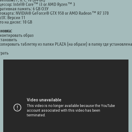
цессор: Intel® Core™ i3 or AMD Ryzen™ 3
ративная память: 6 GB ОЗУ
еокарта: NVIDIA® GeForce® GTX 950 or AMD Radeon™ R7 370
ctX: Версии 11
о на диске: 10 GB
ановка:
Смонтировать образ
становить
копировать таблетку из папки PLAZA (на образе) в папку где установлен
а
грать