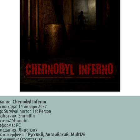
вание:
Chernobyl inferno
а выхода: 14 января 2022
: Survival horror, 1st Person
работчик: Shumilin
атель: Shumilin
тформа: PC
 издания: Лицензия
к интерфейса:
Русский, Английский, Multi26
 озвучки: Отсутствует