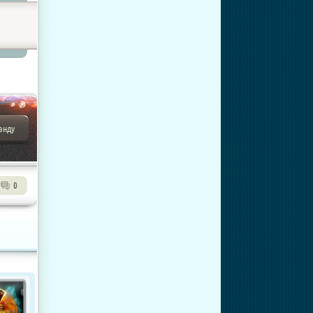
анду
0