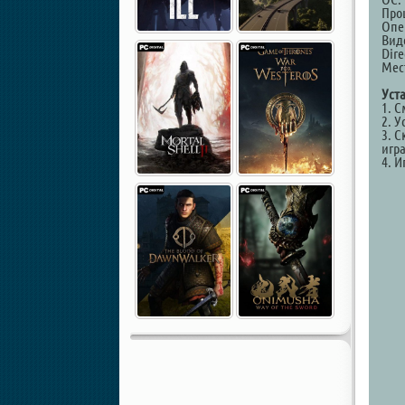
Про
Опе
Вид
Dire
Мест
Уст
1. 
2. У
3. С
игр
4. И