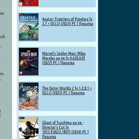
ром
Avatar: Frontiers of Pandora [v
2.7 + DLCs] (2023) PC | Пиратка
кой
.
Marvel’s Spider-Man: Miles
Morales на пк [v 4.630.0.0]
(2022) PC | Пиратка
и
те
,
The Outer Worlds 2 [v 1.2.0.1 +
DLCs] (2025) PC | Пиратка
и
т
Ghost of Tsushima на пк -
Director's Cut [v
1053.9.0623.1807] (2024) PC |
Пиратка