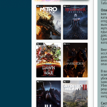
Таб
Опи
вам
кат
отп
вых
мут
еды
док
Един
кот
Вме
исс
долг
вни
опас
В ва
осв
убеж
заме
Убе
реш
гол
инт
Сис
ОС: 