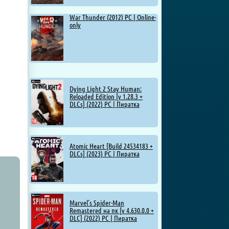
War Thunder (2012) PC | Online-
only
Dying Light 2 Stay Human:
Reloaded Edition [v 1.28.3 +
DLCs] (2022) PC | Пиратка
Atomic Heart [Build 24534183 +
DLCs] (2023) PC | Пиратка
Marvel’s Spider-Man
Remastered на пк [v 4.630.0.0 +
DLC] (2022) PC | Пиратка