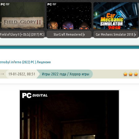
Field of Glory II [+ DLCs] (2017) PC |
StarCraft Remastered [v
Car Mechanic Simulator 2018 [v
Лицензия
1.23.9.10756] (2017) PC | Пиратка
1.6.8 + DLCs] (2017) PC | Лицензия
rnobyl inferno (2022) PC | Лицензия
19-01-2022, 00:51
Игры 2022 года / Хоррор игры