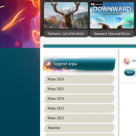
ain World [v 1.11.4 + DLCs] (2017)
TheHunter: Call of the Wild [+
Downward: Enhanced Edition
PC | Лицензия
DLCs] (2017) PC | Лицензия
(2017) PC | Лицензия
Che
Торрент игры
lorn
Игры 2026
Игры 2025
Игры 2024
Игры 2023
Игры 2022
Экшены