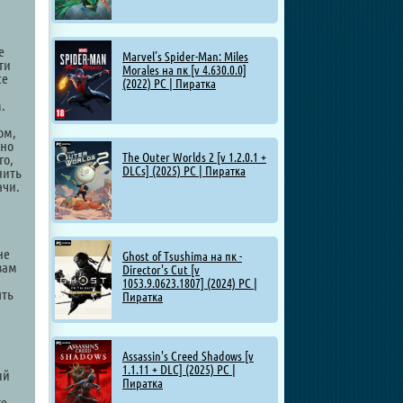
е
Marvel’s Spider-Man: Miles
ти
Morales на пк [v 4.630.0.0]
се
(2022) PC | Пиратка
.
ом,
жно
The Outer Worlds 2 [v 1.2.0.1 +
го,
DLCs] (2025) PC | Пиратка
нить
ачи.
не
Ghost of Tsushima на пк -
 вам
Director's Cut [v
1053.9.0623.1807] (2024) PC |
ять
Пиратка
Assassin's Creed Shadows [v
1.1.11 + DLC] (2025) PC |
ый
Пиратка
те