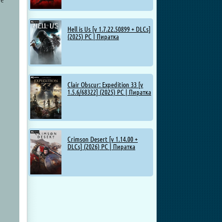
Hell is Us [v 1.7.22.50899 + DLCs]
(2025) PC | Пиратка
Clair Obscur: Expedition 33 [v
1.5.6/68322] (2025) PC | Пиратка
Crimson Desert [v 1.14.00 +
DLCs] (2026) PC | Пиратка