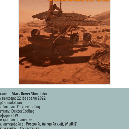
вание:
Mars Rover Simulator
а выхода: 22 февраля 2022
: Simulation
работчик: DexterCoding
атель: DexterCoding
тформа: PC
 издания: Лицензия
к интерфейса:
Русский, Английский, Multi7
 озвучки: Отсутствует