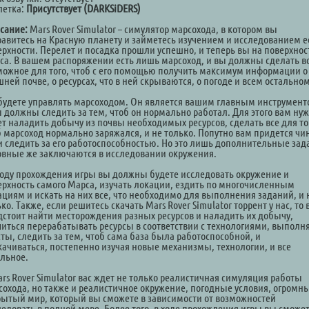
летка:
Присутствует (DARKSiDERS)
сание:
Mars Rover Simulator – симулятор марсохода, в котором вы
равитесь на Красную планету и займетесь изучением и исследованием е
ерхности. Перелет и посадка прошли успешно, и теперь вы на поверхнос
са. В вашем распоряжении есть лишь марсоход, и вы должны сделать в
можное для того, чтоб с его помощью получить максимум информации о
ней почве, о ресурсах, что в ней скрываются, о погоде и всем остальном
будете управлять марсоходом. Он является вашим главным инструмент
ы должны следить за тем, чтоб он нормально работал. Для этого вам ну
ет наладить добычу из почвы необходимых ресурсов, сделать все для то
б марсоход нормально заряжался, и не только. Попутно вам придется чи
 и следить за его работоспособностью. Но это лишь дополнительные зад
овные же заключаются в исследовании окружения.
ходу прохождения игры вы должны будете исследовать окружение и
ерхность самого Марса, изучать локации, ездить по многочисленным
ациям и искать на них все, что необходимо для выполнения заданий, и 
ко. Также, если решитесь скачать Mars Rover Simulator торрент у нас, то
дстоит найти месторождения разных ресурсов и наладить их добычу,
читься перерабатывать ресурсы в соответствии с технологиями, выполн
сты, следить за тем, чтоб сама база была работоспособной, и
качиваться, постепенно изучая новые механизмы, технологии, и все
альное.
ars Rover Simulator вас ждет не только реалистичная симуляция работы
сохода, но также и реалистичное окружение, погодные условия, огромн
рытый мир, который вы сможете в зависимости от возможностей
ледовать в полной мере. Более того, в ходе прохождения игры вы сможе