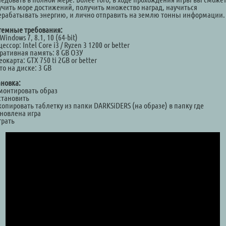
учить море достижений, получить множество наград, научиться
ерабатывать энергию, и лично отправить на землю тонны информации.
темные требования:
Windows 7, 8.1, 10 (64-bit)
ессор: Intel Core i3 / Ryzen 3 1200 or better
ративная память: 8 GB ОЗУ
окарта: GTX 750 ti 2GB or better
о на диске: 3 GB
ановка:
Смонтировать образ
становить
копировать таблетку из папки DARKSiDERS (на образе) в папку где
ановлена игра
грать