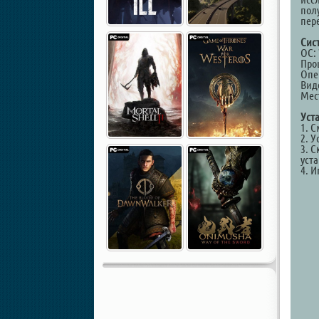
пол
пер
Сис
ОС: 
Проц
Опе
Виде
Мест
Уст
1. 
2. У
3. С
уст
4. И