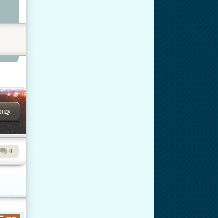
анду
0