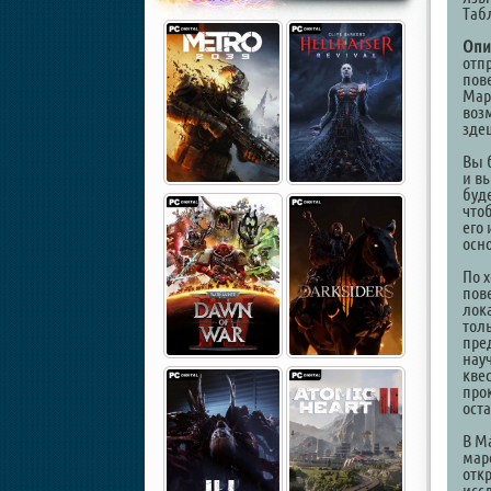
Таб
Опи
отп
пов
Мар
воз
здеш
Вы 
и в
буд
что
его
осн
По 
пов
лок
толь
пре
нау
кве
про
ост
В M
мар
отк
исс