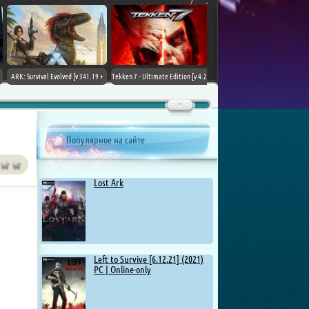
ARK: Survival Evolved [v 341.19 +
Tekken 7 - Ultimate Edition [v 4.22
DLCs] (2017) PC | Лицензия
+ DLCs] (2017) PC | RePack от
Chovka
Популярное на сайте
Lost Ark
Left to Survive [6.12.21] (2021)
PC | Online-only