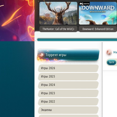
ain World [v 1.11.4 + DLCs] (2017)
TheHunter: Call of the Wild [+
Downward: Enhanced Edition
PC | Лицензия
DLCs] (2017) PC | Лицензия
(2017) PC | Лицензия
Mar
Торрент игры
lorn
Игры 2026
Игры 2025
Игры 2024
Игры 2023
Игры 2022
Экшены