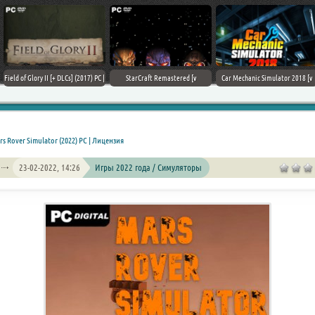
Field of Glory II [+ DLCs] (2017) PC |
StarCraft Remastered [v
Car Mechanic Simulator 2018 [v
Лицензия
1.23.9.10756] (2017) PC | Пиратка
1.6.8 + DLCs] (2017) PC | Лицензия
s Rover Simulator (2022) PC | Лицензия
23-02-2022, 14:26
Игры 2022 года / Симуляторы