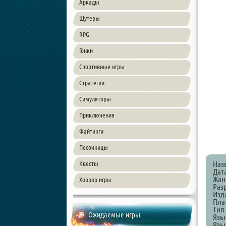
Аркады
Шутеры
RPG
Гонки
Спортивные игры
Стратегии
Симуляторы
Приключения
Файтинги
Песочницы
Наз
Квесты
Дат
Жанр
Хоррор игры
Раз
Изд
Пла
Тип
Ожидаемые игры
Язы
Язык