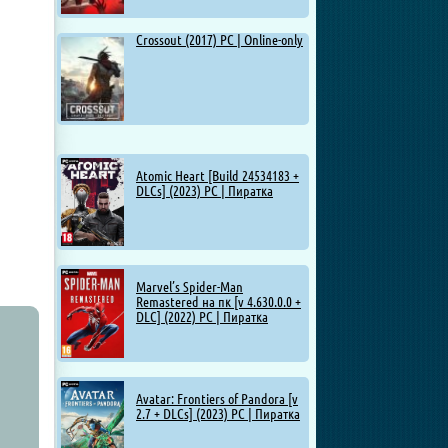
Crossout (2017) PC | Online-only
Atomic Heart [Build 24534183 +
DLCs] (2023) PC | Пиратка
Marvel’s Spider-Man
Remastered на пк [v 4.630.0.0 +
DLC] (2022) PC | Пиратка
Avatar: Frontiers of Pandora [v
2.7 + DLCs] (2023) PC | Пиратка