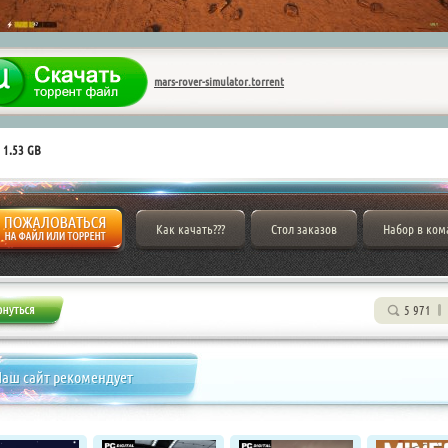
mars-rover-simulator.torrent
 1.53 GB
Как качать???
Стол заказов
Набор в ком
5 971
аш сайт рекомендует