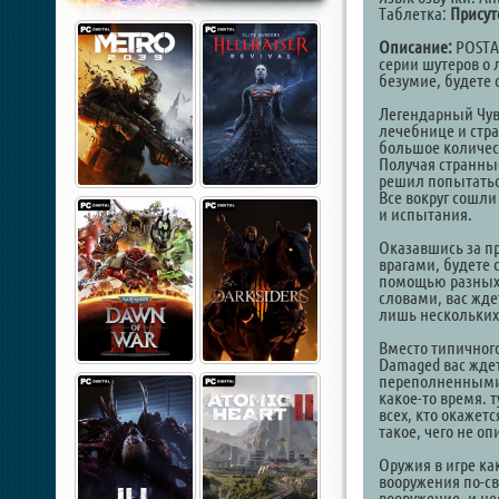
Таблетка:
Присут
Описание:
POSTA
серии шутеров о 
безумие, будете 
Легендарный Чува
лечебнице и стр
большое количеств
Получая странные
решил попытаться
Все вокруг сошли 
и испытания.
Оказавшись за пр
врагами, будете 
помощью разных 
словами, вас жд
лишь нескольки
Вместо типичного
Damaged вас жде
переполненными м
какое-то время. 
всех, кто окажет
такое, чего не о
Оружия в игре ка
вооружения по-св
вооружение, и н