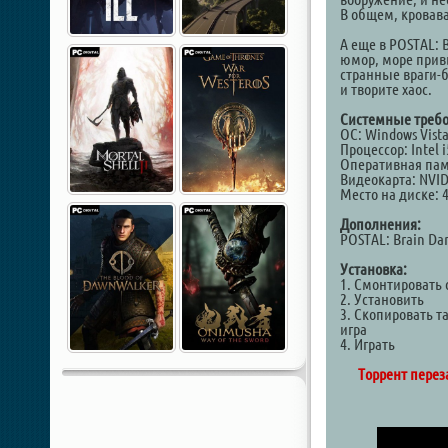
В общем, кровава
А еще в POSTAL: 
юмор, море привы
странные враги-
и творите хаос.
Системные требо
ОС: Windows Vista,
Процессор: Intel i
Оперативная пам
Видеокарта: NVID
Место на диске: 
Дополнения:
POSTAL: Brain Da
Установка:
1. Смонтировать 
2. Установить
3. Скопировать т
игра
4. Играть
Торрент перез