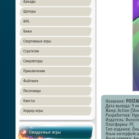
Аркады
Шутеры
RPG
Гонки
Спортивные игры
Стратегии
Симуляторы
Приключения
Файтинги
Песочницы
Название:
POSTAL
Квесты
Дата выхода: 9 и
Жанр: Action (Shoo
Хоррор игры
Разработчик: Hyp
Издатель: Running
Платформа: PC
Тип издания: Ли
Ожидаемые игры
Язык интерфейса
Язык озвучки: А