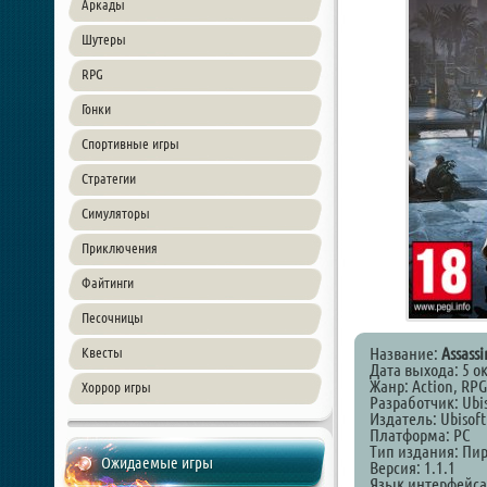
Аркады
Шутеры
RPG
Гонки
Спортивные игры
Стратегии
Симуляторы
Приключения
Файтинги
Песочницы
Название:
Assassi
Квесты
Дата выхода: 5 о
Жанр: Action, RPG
Хоррор игры
Разработчик: Ubis
Издатель: Ubisoft
Платформа: PC
Тип издания: Пи
Ожидаемые игры
Версия: 1.1.1
Язык интерфейса