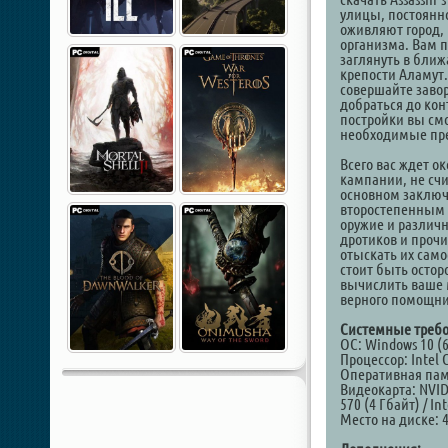
улицы, постоянн
оживляют город, 
организма. Вам п
заглянуть в бли
крепости Аламут.
совершайте заво
добраться до кон
постройки вы смо
необходимые пр
Всего вас ждет о
кампании, не сч
основном заключ
второстепенным 
оружие и различ
дротиков и проч
отыскать их само
стоит быть остор
вычислить ваше 
верного помощни
Системные требо
ОС: Windows 10 (6
Процессор: Intel 
Оперативная пам
Видеокарта: NVID
570 (4 Гбайт) / In
Место на диске: 