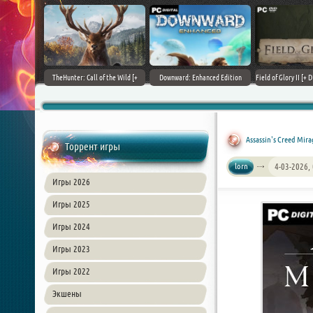
+ DLCs] (2017)
TheHunter: Call of the Wild [+
Downward: Enhanced Edition
Field of Glory II [+ 
зия
DLCs] (2017) PC | Лицензия
(2017) PC | Лицензия
Лиценз
Assassin's Creed Mirag
Торрент игры
lorn
4-03-2026,
Игры 2026
Игры 2025
Игры 2024
Игры 2023
Игры 2022
Экшены