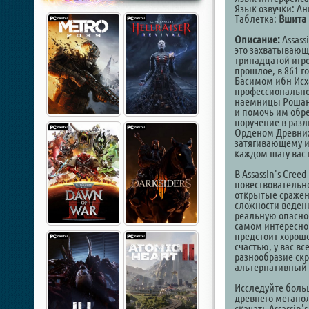
Язык озвучки: Ан
Таблетка:
Вшита 
Описание:
Assass
это захватывающ
тринадцатой игр
прошлое, в 861 г
Басимом ибн Исх
профессионально
наемницы Рошан.
и помочь им обре
поручение в разл
Орденом Древних
затягивающему и
каждом шагу вас 
В Assassin's Cre
повествовательно
открытые сражени
сложности веден
реальную опасно
самом интересном
предстоит хороше
счастью, у вас вс
разнообразие ск
альтернативный 
Исследуйте боль
древнего мегапол
скачать Assassin