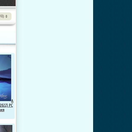
0
A
2022) PC
зия