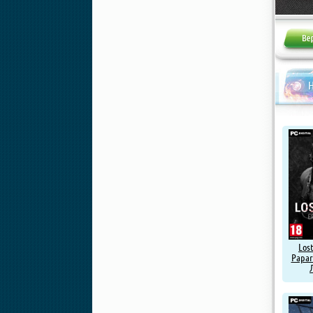
Жалоба
Н
Lost
Papar