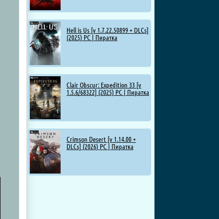
Hell is Us [v 1.7.22.50899 + DLCs]
(2025) PC | Пиратка
Clair Obscur: Expedition 33 [v
1.5.6/68322] (2025) PC | Пиратка
Crimson Desert [v 1.14.00 +
DLCs] (2026) PC | Пиратка