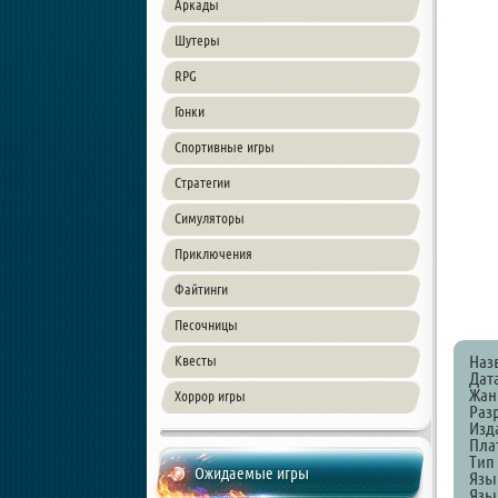
Аркады
Шутеры
RPG
Гонки
Спортивные игры
Стратегии
Симуляторы
Приключения
Файтинги
Песочницы
Наз
Квесты
Дат
Жанр
Хоррор игры
Разр
Изда
Пла
Тип
Ожидаемые игры
Язы
Язык