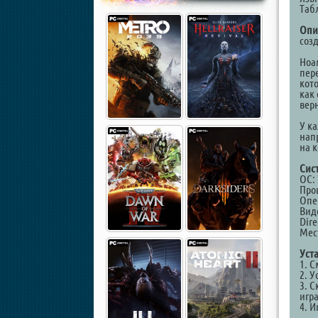
Таб
Опи
созд
Ноа
пер
кот
как
верн
У ка
нап
на 
Сис
ОС: 
Про
Опе
Вид
Dire
Мест
Уст
1. 
2. У
3. С
игр
4. И