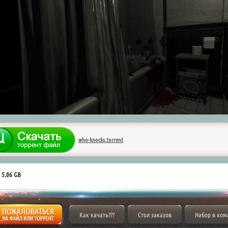
who-knocks.torrent
 5.06 GB
Как качать???
Стол заказов
Набор в ком