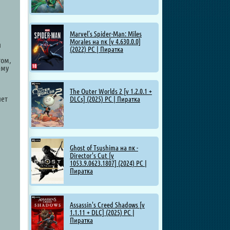
Marvel’s Spider-Man: Miles
Morales на пк [v 4.630.0.0]
я
(2022) PC | Пиратка
том,
ему
The Outer Worlds 2 [v 1.2.0.1 +
яет
DLCs] (2025) PC | Пиратка
Ghost of Tsushima на пк -
Director's Cut [v
1053.9.0623.1807] (2024) PC |
Пиратка
Assassin's Creed Shadows [v
1.1.11 + DLC] (2025) PC |
Пиратка