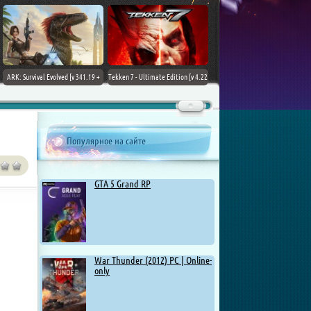
ARK: Survival Evolved [v 341.19 +
Tekken 7 - Ultimate Edition [v 4.22
DLCs] (2017) PC | Лицензия
+ DLCs] (2017) PC | RePack от
Chovka
Популярное на сайте
GTA 5 Grand RP
War Thunder (2012) PC | Online-
only