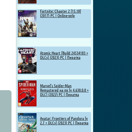
Fortnite: Chapter 2 [15.10]
(2017) PC | Online-only
Atomic Heart [Build 24534183 +
DLCs] (2023) PC | Пиратка
Marvel’s Spider-Man
Remastered на пк [v 4.630.0.0 +
DLC] (2022) PC | Пиратка
Avatar: Frontiers of Pandora [v
2.7 + DLCs] (2023) PC | Пиратка