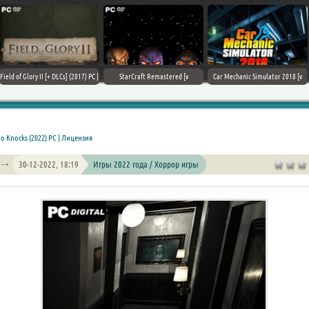
Field of Glory II [+ DLCs] (2017) PC |
StarCraft Remastered [v
Car Mechanic Simulator 2018 [v
Лицензия
1.23.9.10756] (2017) PC | Пиратка
1.6.8 + DLCs] (2017) PC | Лицензия
o Knocks (2022) PC | Лицензия
30-12-2022, 18:19
Игры 2022 года / Хоррор игры