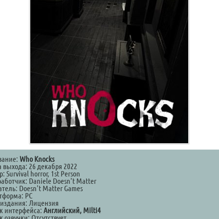
вание:
Who Knocks
а выхода: 26 декабря 2022
: Survival horror, 1st Person
аботчик: Daniele Doesn't Matter
тель: Doesn't Matter Games
тформа: PC
 издания: Лицензия
к интерфейса:
Английский, Milti4
 озвучки: Отсутствует