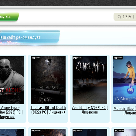
2 219
аш сайт рекомендует
 Alone Ep.2 -
The Last Rite of Death
Zemblanity (2022) PC |
Memoir Blue (
ino (2022) PC |
(2022) PC | Лицензия
Лицензия
| Лицен
Лицензия