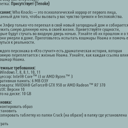
летка:
Присутствует (Tenoke)
сание:
Who Knocks — это психологический хоррор от первого лица,
анный для того, чтобы вызвать у вас чувство тревоги и беспокойства.
м Элфер только что переехал в свой новый загородный дом и собираетс
ежить самую длинную ночь в своей жизни. Приветствуйте сущности,
орые будут стучать во входную дверь ночью. Узнайте об их прошлом и о 
 они умерли в доме. Приготовьтесь испытать кошмары Ноама и помочь 
уться к реальности.
ждого персонажа в «Кто стучит» есть драматическая история, которая
рямую переплетается с жизнью Ноама. Узнайте, как каждая ссылка вли
кошмар Ноама.
темные требования:
Windows 7, 8, 8.1, 10, 11
цессор: Intel® Core™ i3 or AMD Ryzen™ 3
ративная память: 6 MB ОЗУ
еокарта: NVIDIA® GeForce® GTX 950 or AMD Radeon™ R7 370
ctX: Версии 10
о на диске: 10 GB
ановка:
Смонтировать образ
становить
копировать таблетку из папки Crack (на образе) в папку где установлена
а
грать