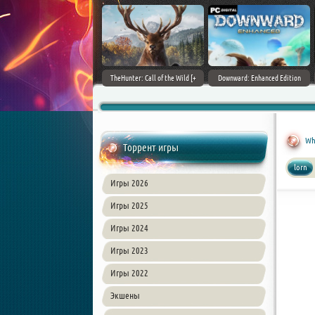
ain World [v 1.11.4 + DLCs] (2017)
TheHunter: Call of the Wild [+
Downward: Enhanced Edition
PC | Лицензия
DLCs] (2017) PC | Лицензия
(2017) PC | Лицензия
Wh
Торрент игры
lorn
Игры 2026
Игры 2025
Игры 2024
Игры 2023
Игры 2022
Экшены