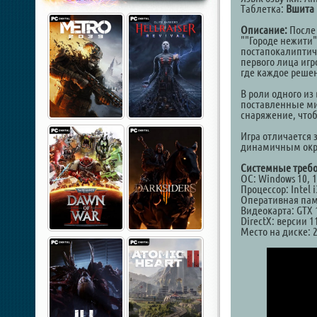
Таблетка:
Вшита 
Описание:
После 
""Городе нежити"
постапокалиптич
первого лица игр
где каждое решен
В роли одного и
поставленные ми
снаряжение, чтоб
Игра отличается
динамичным окру
Системные требо
ОС: Windows 10, 11
Процессор: Intel i
Оперативная пам
Видеокарта: GTX 
DirectX: версии 1
Место на диске: 