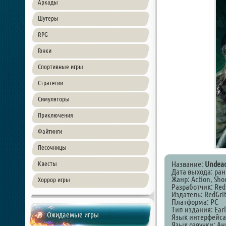
Аркады
Шутеры
RPG
Гонки
Спортивные игры
Стратегии
Симуляторы
Приключения
Файтинги
Песочницы
Название:
Undead
Квесты
Дата выхода: ран
Жанр: Action, Shoo
Хоррор игры
Разработчик: Red
Издатель: RedGri
Платформа: PC
Тип издания: Earl
Ожидаемые игры
Язык интерфейса
Язык озвучки: А