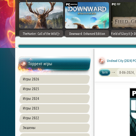
+ DLCs] (2017)
TheHunter: Call of the Wild [+
Downward: Enhanced Edition
Field of Glory II [+ 
зия
DLCs] (2017) PC | Лицензия
(2017) PC | Лицензия
Лиценз
Undead City (2024) PC 
Торрент игры
lorn
8-06-2024,
Игры 2026
Игры 2025
Игры 2024
Игры 2023
Игры 2022
Экшены