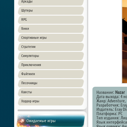
Аркады
Шутеры
RPG
Гонки
Спортивные игры
Стратегии
Симуляторы
Приключения
Файтинги
Песочницы
Название:
Nazar
Квесты
Дата выхода: 4 н
Жанр: Adventure, 
Хоррор игры
Разработчик: Eray
Издатель: Eray Di
Платформа: PC
Тип издания: Ли
Ожидаемые игры
Язык интерфейса
Язык озвучки: А