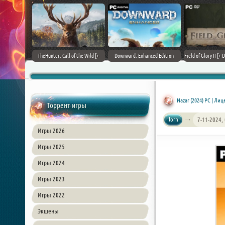
+ DLCs] (2017)
TheHunter: Call of the Wild [+
Downward: Enhanced Edition
Field of Glory II [+ 
зия
DLCs] (2017) PC | Лицензия
(2017) PC | Лицензия
Лиценз
Nazar (2024) PC | Ли
Торрент игры
lorn
7-11-2024,
Игры 2026
Игры 2025
Игры 2024
Игры 2023
Игры 2022
Экшены