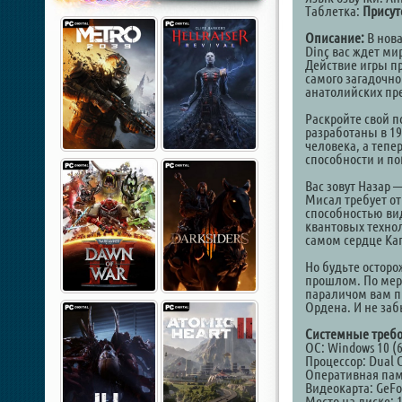
Таблетка:
Присут
Описание:
В нова
Dinç вас ждет ми
Действие игры п
самого загадочно
анатолийских пре
Раскройте свой 
разработаны в 19
человека, а тепе
способности и по
Вас зовут Назар 
Мисал требует от
способностью ви
квантовых техно
самом сердце Ка
Но будьте остор
прошлом. По мер
параличом вам п
Ордена. И не за
Системные требо
ОС: Windows 10 (6
Процессор: Dual C
Оперативная пам
Видеокарта: GeFor
Место на диске: 