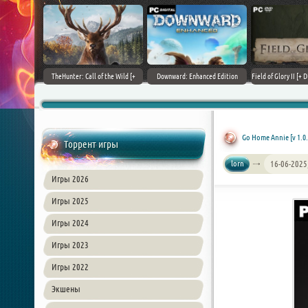
+ DLCs] (2017)
TheHunter: Call of the Wild [+
Downward: Enhanced Edition
Field of Glory II [+ 
зия
DLCs] (2017) PC | Лицензия
(2017) PC | Лицензия
Лиценз
Go Home Annie [v 1.0.
Торрент игры
lorn
16-06-2025
Игры 2026
Игры 2025
Игры 2024
Игры 2023
Игры 2022
Экшены