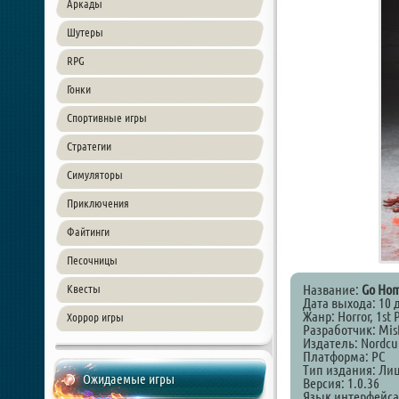
Аркады
Шутеры
RPG
Гонки
Спортивные игры
Стратегии
Симуляторы
Приключения
Файтинги
Песочницы
Название:
Go Hom
Квесты
Дата выхода: 10 
Жанр: Horror, 1st 
Хоррор игры
Разработчик: Misf
Издатель: Nordcu
Платформа: PC
Тип издания: Ли
Ожидаемые игры
Версия: 1.0.36
Язык интерфейса