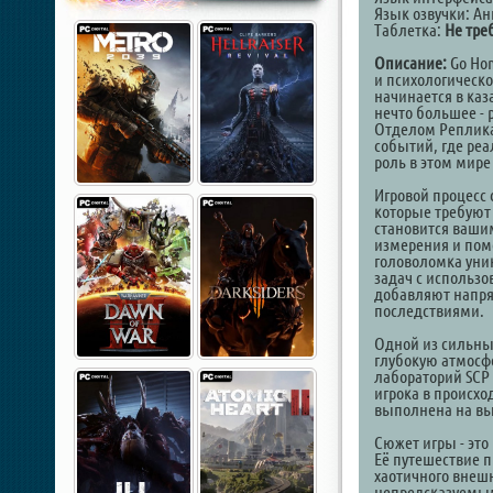
Язык озвучки: А
Таблетка:
Не тре
Описание:
Go Hom
и психологическо
начинается в каз
нечто большее -
Отделом Репликац
событий, где реа
роль в этом мир
Игровой процесс 
которые требуют
становится ваши
измерения и пом
головоломка уни
задач с использ
добавляют напря
последствиями.
Одной из сильны
глубокую атмосф
лабораторий SCP 
игрока в происхо
выполнена на вы
Сюжет игры - это
Её путешествие 
хаотичного внешн
непредсказуемым