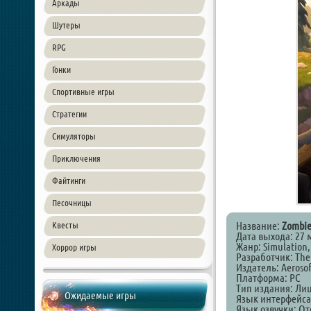
Аркады
Шутеры
RPG
Гонки
Спортивные игры
Стратегии
Симуляторы
Приключения
Файтинги
Песочницы
Название:
Zombie
Квесты
Дата выхода: 27 
Жанр: Simulation, 
Хоррор игры
Разработчик: The
Издатель: Aeroso
Платформа: PC
Тип издания: Ли
Ожидаемые игры
Язык интерфейса
Язык озвучки: От