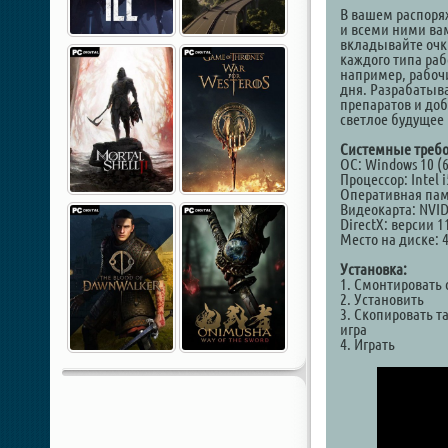
В вашем распоря
и всеми ними ва
вкладывайте очки
каждого типа раб
например, рабочи
дня. Разрабатыв
препаратов и до
светлое будущее 
Системные требо
ОС: Windows 10 (6
Процессор: Intel 
Оперативная пам
Видеокарта: NVID
DirectX: версии 1
Место на диске: 
Установка:
1. Смонтировать 
2. Установить
3. Скопировать та
игра
4. Играть