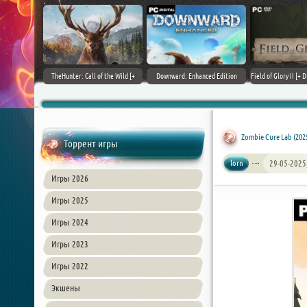
+ DLCs] (2017)
TheHunter: Call of the Wild [+
Downward: Enhanced Edition
Field of Glory II [+ 
зия
DLCs] (2017) PC | Лицензия
(2017) PC | Лицензия
Лиценз
Zombie Cure Lab (202
Торрент игры
lorn
29-05-2025
Игры 2026
Игры 2025
Игры 2024
Игры 2023
Игры 2022
Экшены