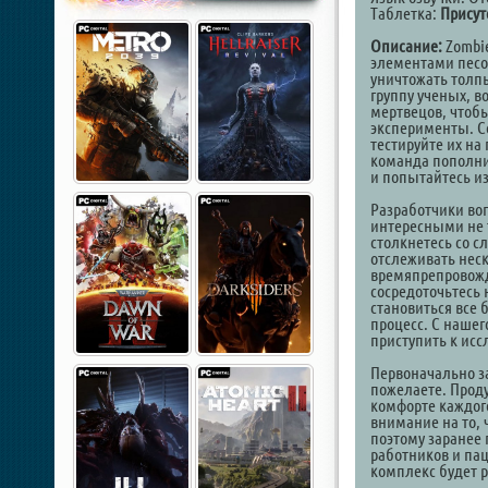
Таблетка:
Присут
Описание:
Zombie
элементами песо
уничтожать толпы
группу ученых, в
мертвецов, чтоб
эксперименты. С
тестируйте их на
команда пополни
и попытайтесь из
Разработчики во
интересными не 
столкнетесь со с
отслеживать нес
времяпрепровожд
сосредоточьтесь 
становиться все 
процесс. С нашег
приступить к ис
Первоначально з
пожелаете. Проду
комфорте каждог
внимание на то,
поэтому заранее 
работников и па
комплекс будет р