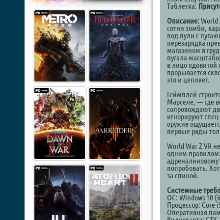
Таблетка:
Присут
Описание:
World 
сотни зомби, ка
под пули с пугаю
перезарядка пре
магазином в груд
пугала масштабом
в лицо ядовитой 
прорывается скво
это и цепляет.
Геймплей строитс
Марселе, — где 
сопровождают два
игнорируют спец
оружие ощущается
первые ряды тол
World War Z VR н
одним правилом: 
адреналиновому э
попробовать. Хот
за спиной.
Системные требо
ОС: Windows 10 (6
Процессор: Core i
Оперативная пам
Видеокарта: GTX 