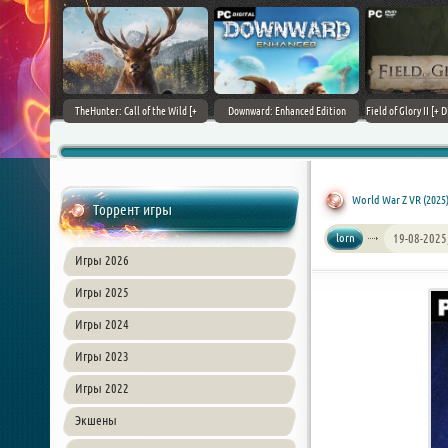
+ DLCs] (2017)
TheHunter: Call of the Wild [+
Downward: Enhanced Edition
Field of Glory II [+ 
зия
DLCs] (2017) PC | Лицензия
(2017) PC | Лицензия
Лиценз
World War Z VR (2025
Торрент игры
lorn
19-08-2025
Игры 2026
Игры 2025
Игры 2024
Игры 2023
Игры 2022
Экшены