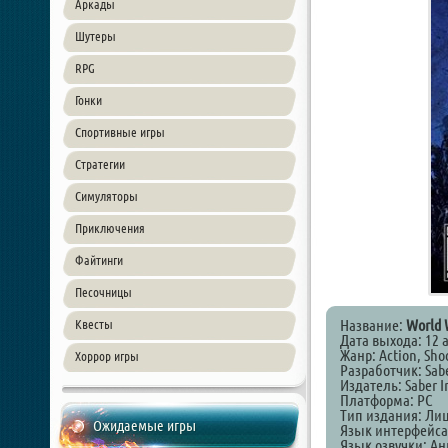
Аркады
Шутеры
RPG
Гонки
Спортивные игры
Стратегии
Симуляторы
Приключения
Файтинги
Песочницы
Название:
World 
Квесты
Дата выхода: 12 а
Жанр: Action, Shoo
Хоррор игры
Разработчик: Saber
Издатель: Saber In
Платформа: PC
Тип издания: Ли
Ожидаемые игры
Язык интерфейса
Язык озвучки: А