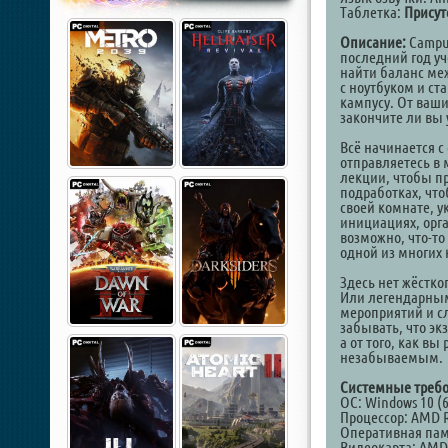
Таблетка:
Присут
Описание:
Campus
последний год уч
найти баланс ме
с ноутбуком и ст
кампусу. От ваши
закончите ли вы 
Всё начинается с
отправляетесь в
лекции, чтобы пр
подработках, что
своей комнате, ук
инициациях, орга
возможно, что-т
одной из многих 
Здесь нет жёстко
Или легендарным
мероприятий и сл
забывать, что эк
а от того, как вы
незабываемым.
Системные требо
ОС: Windows 10 (6
Процессор: AMD Ryz
Оперативная пам
Видеокарта: AMD 