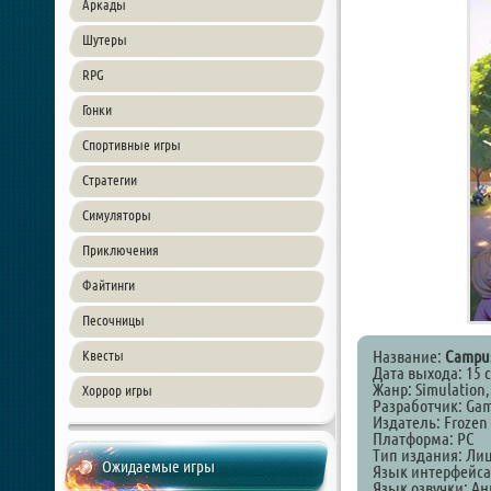
Аркады
Шутеры
RPG
Гонки
Спортивные игры
Стратегии
Симуляторы
Приключения
Файтинги
Песочницы
Название:
Campus
Квесты
Дата выхода: 15 
Жанр: Simulation
Хоррор игры
Разработчик: Gam
Издатель: Frozen
Платформа: PC
Тип издания: Ли
Ожидаемые игры
Язык интерфейса
Язык озвучки: А