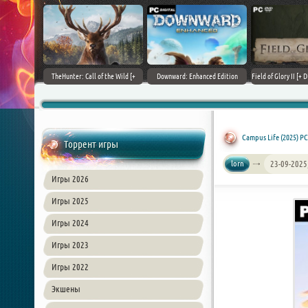
+ DLCs] (2017)
TheHunter: Call of the Wild [+
Downward: Enhanced Edition
Field of Glory II [+ 
зия
DLCs] (2017) PC | Лицензия
(2017) PC | Лицензия
Лиценз
Campus Life (2025) P
Торрент игры
lorn
23-09-2025
Игры 2026
Игры 2025
Игры 2024
Игры 2023
Игры 2022
Экшены