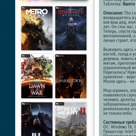
Таблетка:
Вшита 
Описание:
The Le
возвращаетесь в 
как ваш дед, мол
лет. Он спас вас
Теперь, спустя г
воспоминаний, а 
лучше строит, кто
Выживать здесь 
костей, голод и 
деревья, ловить 
мясом, приготовл
ограниченный вес
Порезались? Нуж
проклятие – вари
Магия здесь – не
Мир огромен, отк
появляются случ
человек, делитьс
заброшенные дом
уникальными атак
не только небо.
Системные требо
ОС: Windows 10, 11
Процессор: Intel 
Оперативная пам