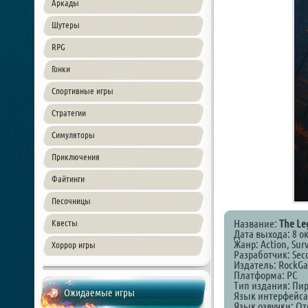
Аркады
Шутеры
RPG
Гонки
Спортивные игры
Стратегии
Симуляторы
Приключения
Файтинги
Песочницы
Название:
The Le
Квесты
Дата выхода: 8 о
Жанр: Action, Surv
Хоррор игры
Разработчик: Seco
Издатель: RockGa
Платформа: PC
Тип издания: Пи
Ожидаемые игры
Язык интерфейса
Язык озвучки: От