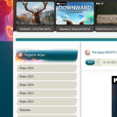
+ DLCs] (2017)
TheHunter: Call of the Wild [+
Downward: Enhanced Edition
Field of Glory II [+ 
зия
DLCs] (2017) PC | Лицензия
(2017) PC | Лицензия
Лиценз
The Legacy (2025) PC 
Торрент игры
lorn
10-10-2025
Игры 2026
Игры 2025
Игры 2024
Игры 2023
Игры 2022
Экшены