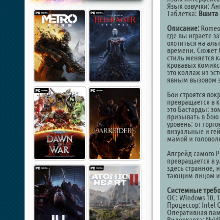
Язык озвучки: А
Таблетка:
Вшита 
Описание:
Romeo 
где вы играете з
охотиться на ал
времени. Сюжет 
стиль меняется к
кровавых комиксо
это коллаж из эс
явным вызовом з
Бои строятся вок
превращается в к
это Бастарды: з
призывать в бою
уровень: от торг
визуальные и ге
мамой и головол
Апгрейд самого Р
превращается в у
здесь странное, 
тающим лицом и 
Системные требо
ОС: Windows 10, 11
Процессор: Intel 
Оперативная пам
Видеокарта: Nvid