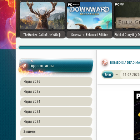
+ DLCs] (2017)
TheHunter: Call of the Wild [+
Downward: Enhanced Edition
Field of Glory II [+ 
зия
DLCs] (2017) PC | Лицензия
(2017) PC | Лицензия
Лиценз
ROMEO IS A DEAD MAN
Торрент игры
lorn
11-02-2026
Игры 2026
Игры 2025
Игры 2024
Игры 2023
Игры 2022
Экшены