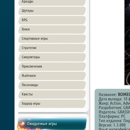
Аркады
Шутеры
RPG
Гонки
Спортивные игры
Стратегии
Симуляторы
Приключения
Файтинги
Песочницы
Название:
ROMEO
Квесты
Дата выхода: 10 
Жанр: Action, Adv
Хоррор игры
Разработчик: GR
Издатель: GRAS
Платформа: PC
Тип издания: Пи
Ожидаемые игры
Версия: 1.3.000
Язык интерфейса