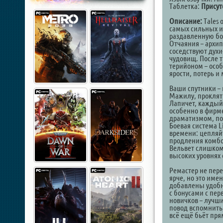
Таблетка:
Присут
Описание:
Tales 
самых сильных ис
раздавленную бо
Отчаяния – архи
соседствуют дух
чудовищ. После т
терийоном – особ
ярости, потерь и
Ваши спутники – 
Мажилу, проклят
Лапичет, каждый 
особенно в фирм
драматизмом, по
Боевая система L
времени: цепляйт
продления комбо 
Вельвет слишком 
высоких уровнях 
Ремастер не перев
ярче, но это име
добавлены удобн
с бонусами с пе
новичков – лучши
повод вспомнить
всё ещё бьёт пря