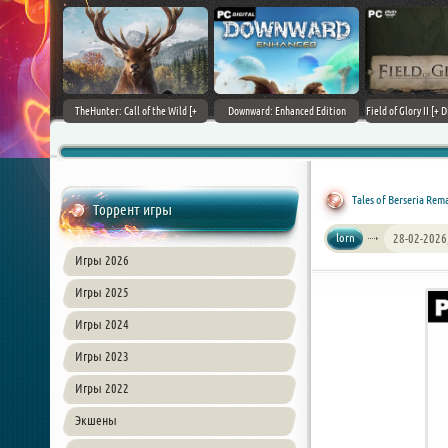
+ DLCs] (2017)
TheHunter: Call of the Wild [+
Downward: Enhanced Edition
Field of Glory II [+ 
зия
DLCs] (2017) PC | Лицензия
(2017) PC | Лицензия
Лиценз
Tales of Berseria Rem
Торрент игры
lorn
28-02-2026
Игры 2026
Игры 2025
Игры 2024
Игры 2023
Игры 2022
Экшены