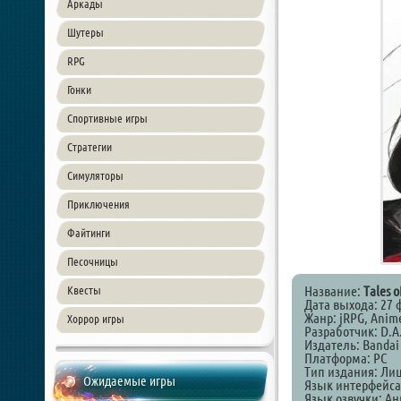
Аркады
Шутеры
RPG
Гонки
Спортивные игры
Стратегии
Симуляторы
Приключения
Файтинги
Песочницы
Название:
Tales o
Квесты
Дата выхода: 27 
Жанр: jRPG, Anim
Хоррор игры
Разработчик: D.A.
Издатель: Bandai
Платформа: PC
Тип издания: Ли
Ожидаемые игры
Язык интерфейса
Язык озвучки: А