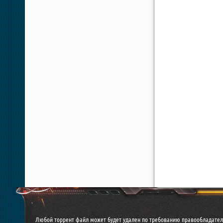
Любой торрент файл может будет удален по требованию правообладател