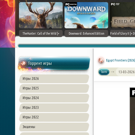
+ DLCs] (2017)
TheHunter: Call of the Wild [+
Downward: Enhanced Edition
Field of Glory II [+ 
зия
DLCs] (2017) PC | Лицензия
(2017) PC | Лицензия
Лиценз
Egypt Frontiers (2026
Торрент игры
lorn
13-03-2026
Игры 2026
Игры 2025
Игры 2024
Игры 2023
Игры 2022
Экшены