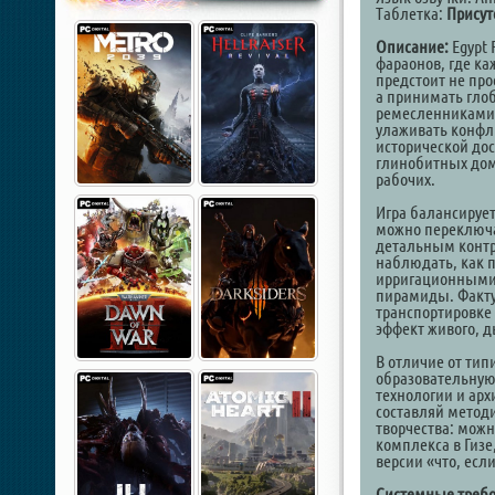
Таблетка:
Присут
Описание:
Egypt 
фараонов, где к
предстоит не про
а принимать гло
ремесленниками 
улаживать конфл
исторической дос
глинобитных дом
рабочих.
Игра балансирует
можно переключа
детальным конт
наблюдать, как 
ирригационными 
пирамиды. Факту
транспортировке
эффект живого, 
В отличие от тип
образовательную
технологии и ар
составляй методи
творчества: мож
комплекса в Гизе
версии «что, ес
Системные требо