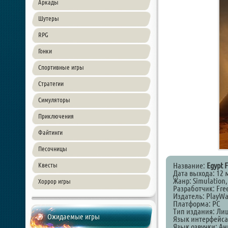
Аркады
Шутеры
RPG
Гонки
Спортивные игры
Стратегии
Симуляторы
Приключения
Файтинги
Песочницы
Название:
Egypt F
Квесты
Дата выхода: 12 
Жанр: Simulation,
Хоррор игры
Разработчик: Fre
Издатель: PlayWay
Платформа: PC
Тип издания: Ли
Ожидаемые игры
Язык интерфейса
Язык озвучки: А