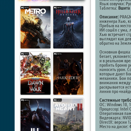
Язык озвучки: Ру
Таблетка:
Вшита (
Описание:
PRAGMA
инженера Хью, к
Прибыв на место
ИИ сошёл с ума, 
Хью встречает ст
выглядит как де
обратно на Земл
Основная фишка 
бегает, уклоняетс
и в реальном вре
пробить броню ро
наносить урон. С
которые дают бо
механики. Бои п
внимания между с
раскрывается ис
линия про «найд
Системные требо
ОС: Windows 10, 11
Процессор: Intel 
Оперативная пам
Видеокарта: NVIDI
DirectX: версии 1
Место на диске: 