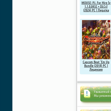
MOUSE: P.I. For Hire [v
1.1.0.8432 + DLCs]
(2026) PC | Пиратка
Capcom Beat 'Em Up
Bundle (2018) PC |
Лицензия
Уважаемый п
Мы рекоме