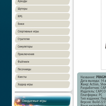
Аркады
Шутеры
RPG
Гонки
Спортивные игры
Стратегии
Симуляторы
Приключения
Файтинги
Песочницы
Название:
PRAGM
Квесты
Дата выхода: 14 
Жанр: Action, Shoo
Хоррор игры
Разработчик: CAP
Издатель: CAPCOM
Платформа: PC
Тип издания: Пи
Ожидаемые игры
Версия: Build 22
Язык интерфейса