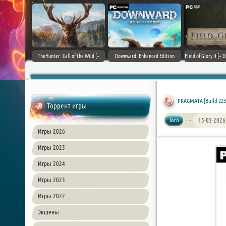
+ DLCs] (2017)
TheHunter: Call of the Wild [+
Downward: Enhanced Edition
Field of Glory II [+ 
зия
DLCs] (2017) PC | Лицензия
(2017) PC | Лицензия
Лиценз
PRAGMATA [Build 2235
Торрент игры
lorn
15-05-2026
Игры 2026
Игры 2025
Игры 2024
Игры 2023
Игры 2022
Экшены