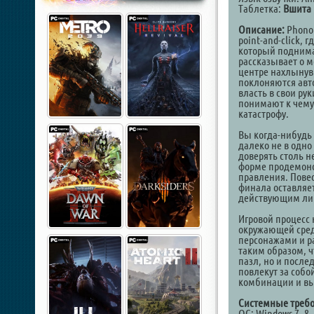
Таблетка:
Вшита 
Описание:
Phonop
point-and-click,
который поднима
рассказывает о 
центре нахлынув
поклоняются авто
власть в свои ру
понимают к чему
катастрофу.
Вы когда-нибудь
далеко не в одн
доверять столь 
форме продемонст
правления. Повес
финала оставляет
действующим лиц
Игровой процесс
окружающей сред
персонажами и р
таким образом, ч
пазл, но и после
повлекут за соб
комбинации и вы
Системные требо
ОС: Windows 7, 8, 