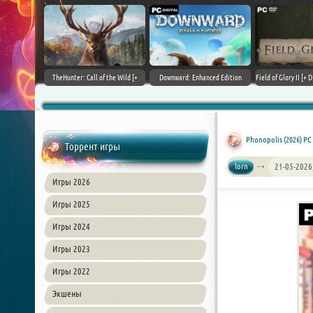
+ DLCs] (2017)
TheHunter: Call of the Wild [+
Downward: Enhanced Edition
Field of Glory II [+ 
зия
DLCs] (2017) PC | Лицензия
(2017) PC | Лицензия
Лиценз
Phonopolis (2026) PC
Торрент игры
lorn
21-05-2026
Игры 2026
Игры 2025
Игры 2024
Игры 2023
Игры 2022
Экшены