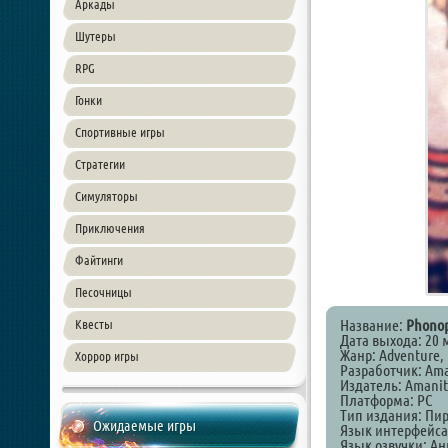
Аркады
Шутеры
RPG
Гонки
Спортивные игры
Стратегии
Симуляторы
Приключения
Файтинги
Песочницы
Название:
Phonop
Квесты
Дата выхода: 20 
Жанр: Adventure, I
Хоррор игры
Разработчик: Ama
Издатель: Amanit
Платформа: PC
Тип издания: Пи
Ожидаемые игры
Язык интерфейса
Язык озвучки: А