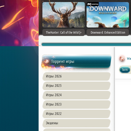
ain World [v 1.11.4 + DLCs] (2017)
TheHunter: Call of the Wild [+
Downward: Enhanced Edition
PC | Лицензия
DLCs] (2017) PC | Лицензия
(2017) PC | Лицензия
War
Торрент игры
lorn
Игры 2026
Игры 2025
Игры 2024
Игры 2023
Игры 2022
Экшены