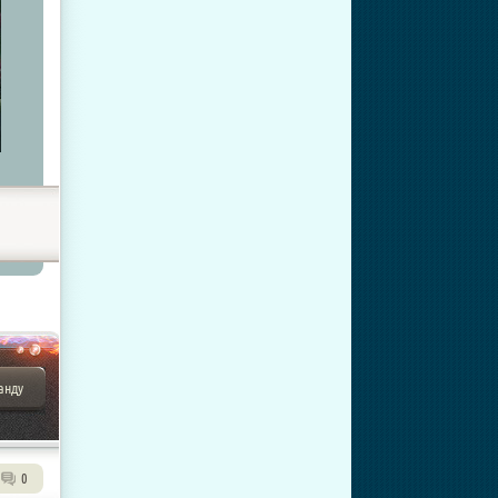
анду
0