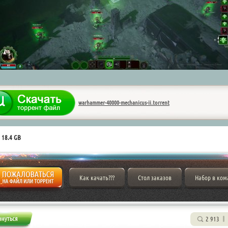
warhammer-40000-mechanicus-ii.torrent
 18.4 GB
Как качать???
Стол заказов
Набор в ком
2 913