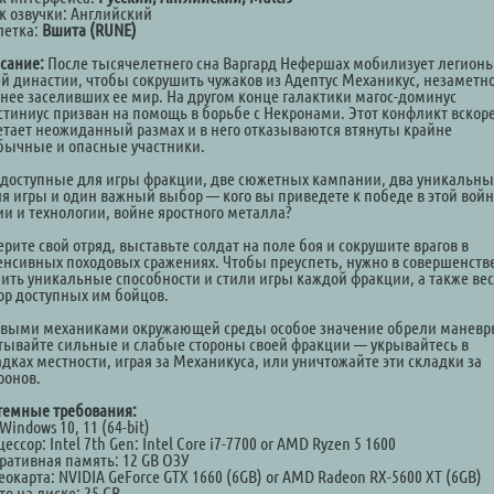
к озвучки: Английский
летка:
Вшита (RUNE)
сание:
После тысячелетнего сна Варгард Нефершах мобилизует легион
ей династии, чтобы сокрушить чужаков из Адептус Механикус, незаметн
 нее заселивших ее мир. На другом конце галактики магос-доминус
стиниус призван на помощь в борьбе с Некронами. Этот конфликт вскор
етает неожиданный размах и в него отказываются втянуты крайне
бычные и опасные участники.
 доступные для игры фракции, две сюжетных кампании, два уникальны
ля игры и один важный выбор — кого вы приведете к победе в этой вой
ии и технологии, войне яростного металла?
рите свой отряд, выставьте солдат на поле боя и сокрушите врагов в
енсивных походовых сражениях. Чтобы преуспеть, нужно в совершенств
чить уникальные способности и стили игры каждой фракции, а также ве
ор доступных им бойцов.
овыми механиками окружающей среды особое значение обрели маневр
тывайте сильные и слабые стороны своей фракции — укрывайтесь в
адках местности, играя за Механикуса, или уничтожайте эти складки за
ронов.
темные требования:
Windows 10, 11 (64-bit)
ессор: Intel 7th Gen: Intel Core i7-7700 or AMD Ryzen 5 1600
ративная память: 12 GB ОЗУ
окарта: NVIDIA GeForce GTX 1660 (6GB) or AMD Radeon RX-5600 XT (6GB)
о на диске: 25 GB