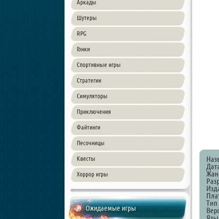
Аркады
Шутеры
RPG
Гонки
Спортивные игры
Стратегии
Симуляторы
Приключения
Файтинги
Песочницы
Наз
Квесты
Дат
Жанр
Хоррор игры
Разр
Изд
Пла
Тип
Ожидаемые игры
Верс
Язы