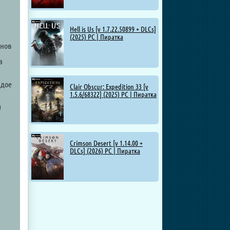
Hell is Us [v 1.7.22.50899 + DLCs]
(2025) PC | Пиратка
онов
а
ждое
Clair Obscur: Expedition 33 [v
1.5.6/68322] (2025) PC | Пиратка
0
Crimson Desert [v 1.14.00 +
DLCs] (2026) PC | Пиратка