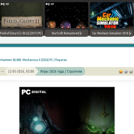
Field of Glory II [+ DLCs] (2017) PC |
StarCraft Remastered [v
Car Mechanic Simulator 2018 [v
Лицензия
1.23.9.10756] (2017) PC | Пиратка
1.6.8 + DLCs] (2017) PC | Лицензия
hammer 40,000: Mechanicus II (2026) PC | Пиратка
22-05-2026, 03:00
Игры 2026 года / Стратегии