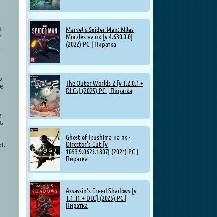
ы
Marvel’s Spider-Man: Miles
о
Morales на пк [v 4.630.0.0]
(2022) PC | Пиратка
е
х
The Outer Worlds 2 [v 1.2.0.1 +
не
DLCs] (2025) PC | Пиратка
е
сь
Ghost of Tsushima на пк -
ы.
Director's Cut [v
1053.9.0623.1807] (2024) PC |
Пиратка
Assassin's Creed Shadows [v
1.1.11 + DLC] (2025) PC |
Пиратка