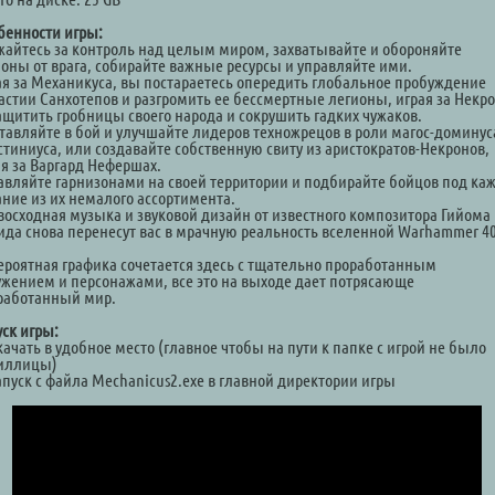
бенности игры:
жайтесь за контроль над целым миром, захватывайте и обороняйте
ионы от врага, собирайте важные ресурсы и управляйте ими.
ая за Механикуса, вы постараетесь опередить глобальное пробуждение
астии Санхотепов и разгромить ее бессмертные легионы, играя за Некр
ащитить гробницы своего народа и сокрушить гадких чужаков.
тавляйте в бой и улучшайте лидеров техножрецов в роли магос-доминус
стиниуса, или создавайте собственную свиту из аристократов-Некронов,
ая за Варгард Нефершах.
авляйте гарнизонами на своей территории и подбирайте бойцов под ка
ание из их немалого ассортимента.
восходная музыка и звуковой дизайн от известного композитора Гийома
ида снова перенесут вас в мрачную реальность вселенной Warhammer 4
ероятная графика сочетается здесь с тщательно проработанным
ужением и персонажами, все это на выходе дает потрясающе
работанный мир.
уск игры:
качать в удобное место (главное чтобы на пути к папке с игрой не было
иллицы)
Запуск с файла Mechanicus2.exe в главной директории игры