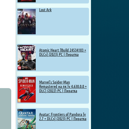
Lost Ark
Atomic Heart [Build 24534183 +
DLCs] (2023) PC | Пиратка
Marvel’s Spider-Man
Remastered на пк [v 4.630.0.0 +
DLC] (2022) PC | Пиратка
Avatar: Frontiers of Pandora [v
2.7 + DLCs] (2023) PC | Пиратка