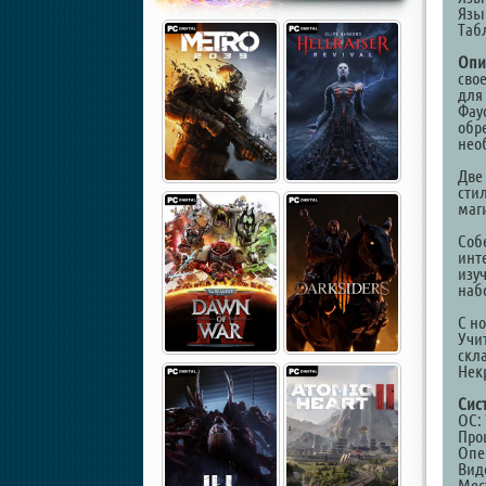
Язы
Таб
Опи
сво
для
Фау
обр
нео
Две
сти
маг
Собе
инт
изу
наб
С н
Учи
скл
Нек
Сис
ОС: 
Проц
Опе
Виде
Мест