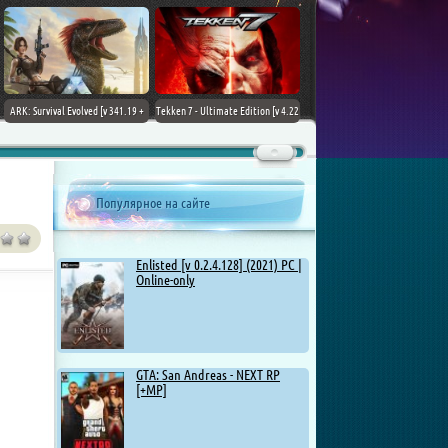
ARK: Survival Evolved [v 341.19 +
Tekken 7 - Ultimate Edition [v 4.22
DLCs] (2017) PC | Лицензия
+ DLCs] (2017) PC | RePack от
Chovka
Популярное на сайте
Enlisted [v 0.2.4.128] (2021) PC |
Online-only
GTA: San Andreas - NEXT RP
[+MP]