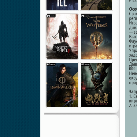
Осо
Сра
рег
Игр
дин
— з
Выс
Фау
игр
Упр
зад
Пре
Дав
000.
Нев
окр
про
Зап
1. С
кир
2. 