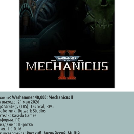
вание:
Warhammer 40,000: Mechanicus II
а выхода: 21 мая 2026
: Strategy (TBS), Tactical, RPG
аботчик: Bulwark Studios
атель: Kasedo Games
тформа: PC
 издания: Пиратка
ия: 1.0.0.16
к интерфейса:
Русский, Английский, Multi9