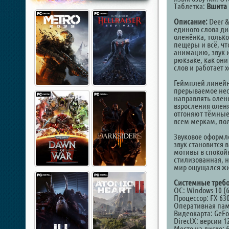
Таблетка:
Вшита 
Описание:
Deer &
единого слова ди
оленёнка, только
пещеры и всё, что
анимацию, звук и
рюкзаке, как они
слов и работает 
Геймплей линейны
прерываемое нес
направлять оленя
взросления оленя
отгоняют тёмные
всем меркам, по
Звуковое оформле
звук становится
мотивы в спокой
стилизованная, н
мир ощущался ж
Системные требо
ОС: Windows 10 (6
Процессор: FX 6300
Оперативная пам
Видеокарта: GeFor
DirectX: версии 1
Место на диске: 