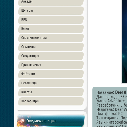
Аркады
Шутеры
RPG
Гонки
Спортивные игры
Стратегии
Симуляторы
Приключения
Файтинги
Песочницы
Название:
Deer &
Квесты
Дата выхода: 23 
Жанр: Adventure, 
Хоррор игры
Разработчик: Lif
Издатель: Dear Vi
Платформа: PC
Тип издания: Пи
Ожидаемые игры
Язык интерфейса
Язык озвучки: От