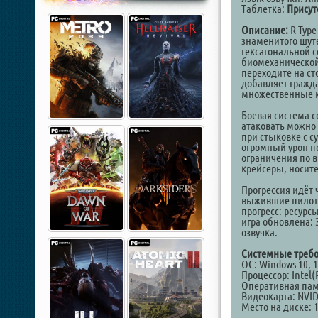
Таблетка:
Присут
Описание:
R-Type
знаменитого шут
гексагональной с
биомеханической
переходите на ст
добавляет гражд
множественные 
Боевая система с
атаковать можно
при стыковке с с
огромный урон п
ограничения по в
крейсеры, носит
Прогрессия идёт 
выжившие пилот
прогресс: ресурс
игра обновлена:
озвучка.
Системные требо
ОС: Windows 10, 11
Процессор: Intel(
Оперативная пам
Видеокарта: NVID
Место на диске: 