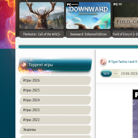
+ DLCs] (2017)
TheHunter: Call of the Wild [+
Downward: Enhanced Edition
Field of Glory II [+ 
зия
DLCs] (2017) PC | Лицензия
(2017) PC | Лицензия
Лиценз
R-Type Tactics I and 
Торрент игры
lorn
24-06-2026
Игры 2026
Игры 2025
Игры 2024
Игры 2023
Игры 2022
Экшены