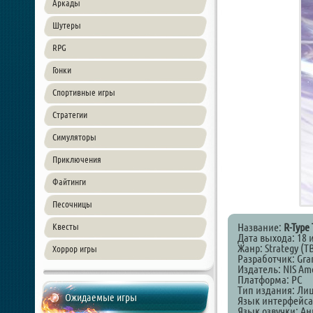
Аркады
Шутеры
RPG
Гонки
Спортивные игры
Стратегии
Симуляторы
Приключения
Файтинги
Песочницы
Название:
R-Type 
Квесты
Дата выхода: 18 
Жанр: Strategy (TB
Хоррор игры
Разработчик: Gran
Издатель: NIS Ame
Платформа: PC
Тип издания: Ли
Ожидаемые игры
Язык интерфейса
Язык озвучки: А