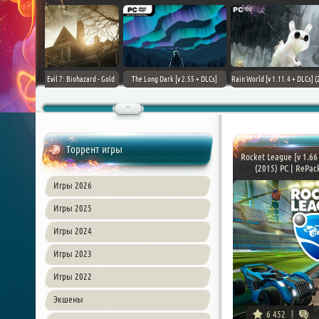
+ DLCs] (2017)
TheHunter: Call of the Wild [+
Downward: Enhanced Edition
Field of Glory II [+ 
зия
DLCs] (2017) PC | Лицензия
(2017) PC | Лицензия
Лиценз
Торрент игры
Rocket League [v 1.66
(2015) PC | RePack
Игры 2026
Игры 2025
Игры 2024
Игры 2023
Игры 2022
Экшены
6 452