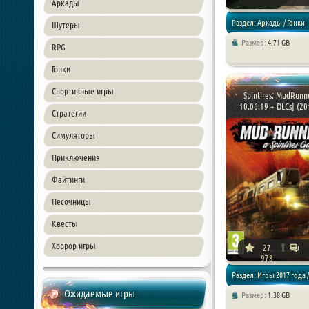
Аркады
Раздел: Аркады / Гонки
Шутеры
Размер:
4.71 GB
RPG
Гонки
Спортивные игры
Spintires: MudRunne
10.06.19 + DLCs] (201
Стратегии
Симуляторы
Приключения
Файтинги
Песочницы
Квесты
Хоррор игры
27
978
Раздел: Игры 2017 года /
Ожидаемые игры
Размер:
1.38 GB