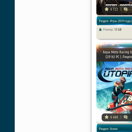
4 722
Раздел: Игры 2019 года /
Размер:
15 GB
Симуляторы / Гонки
Aqua Moto Racing U
(2016) PC | Лицен
4 460
Раздел: Гонки