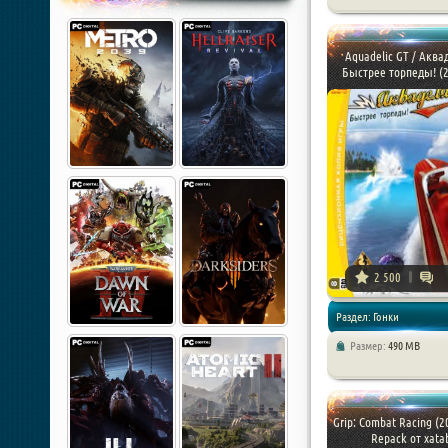
Симуляторы / Гонки
Aquadelic GT / Аква
Быстрее торпеды! (20
2 500
Раздел: Гонки
Размер:
490 MB
Grip: Combat Racing (2
Repack от xata