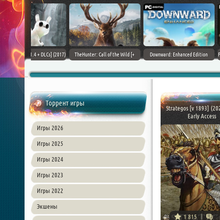
+ DLCs] (2017)
TheHunter: Call of the Wild [+
Downward: Enhanced Edition
Field of Glory II [+ 
зия
DLCs] (2017) PC | Лицензия
(2017) PC | Лицензия
Лиценз
Торрент игры
Strategos [v 1893] (20
Early Access
Игры 2026
Игры 2025
Игры 2024
Игры 2023
Игры 2022
Экшены
1 815