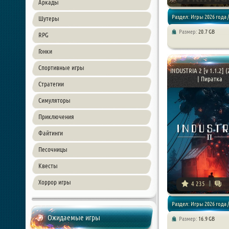
Аркады
Раздел: Игры 2026 года /
Шутеры
Размер:
20.7 GB
RPG
Стратегии
Гонки
Спортивные игры
INDUSTRIA 2 [v 1.1.2] (
| Пиратка
Стратегии
Симуляторы
Приключения
Файтинги
Песочницы
Квесты
Хоррор игры
4 235
Раздел: Игры 2026 года /
Ожидаемые игры
Размер:
16.9 GB