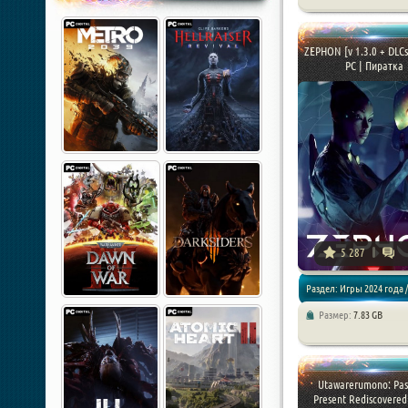
Экшены / Шутеры / Хорро
игры
ZEPHON [v 1.3.0 + DLCs
PC | Пиратка
5 287
Раздел: Игры 2024 года /
Размер:
7.83 GB
Стратегии
Utawarerumono: Pas
Present Rediscovered 