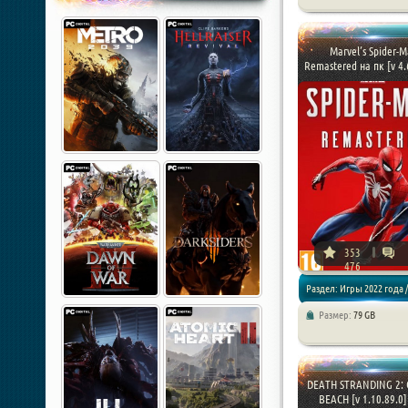
Экшены / RPG
Marvel’s Spider-
Remastered на пк [v 4.6
353
476
Раздел: Игры 2022 года /
Размер:
79 GB
Экшены
DEATH STRANDING 2:
BEACH [v 1.10.89.0] 