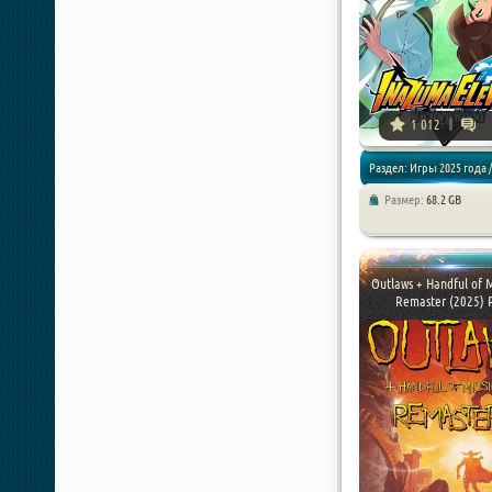
1 012
Раздел: Игры 2025 года /
Размер:
68.2 GB
Симуляторы
Outlaws + Handful of M
Remaster (2025) P 