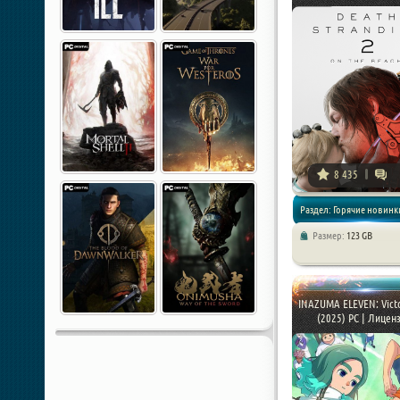
8 435
Раздел: Горячие новинки
Размер:
123 GB
Игры 2026 года / Экшены /
Приключения
INAZUMA ELEVEN: Vict
(2025) PC | Лицензи