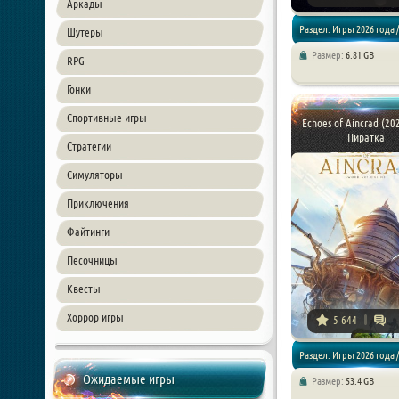
Аркады
Раздел: Игры 2026 года /
Шутеры
Размер:
6.81 GB
RPG
Стратегии
Гонки
Спортивные игры
Echoes of Aincrad (202
Пиратка
Стратегии
Симуляторы
Приключения
Файтинги
Песочницы
Квесты
Хоррор игры
5 644
Раздел: Игры 2026 года /
Ожидаемые игры
Размер:
53.4 GB