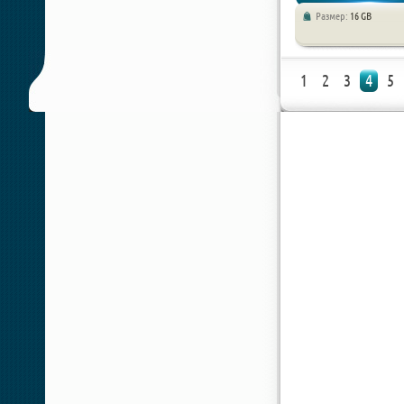
Размер:
16 GB
Экшены / Шутеры / Хорро
1
2
3
4
5
игры