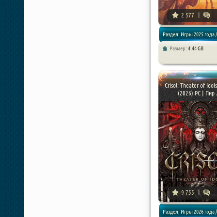
2 577
Раздел: Игры 2025 года /
Размер:
4.44 GB
Экшены / Шутеры
Crisol: Theater of Idols
(2026) PC | Пир .
9 755
Раздел: Игры 2026 года /