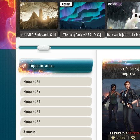
+ DLCs] (2017)
TheHunter: Call of the Wild [+
Downward: Enhanced Edition
Field of Glory II [+ 
зия
DLCs] (2017) PC | Лицензия
(2017) PC | Лицензия
Лиценз
Торрент игры
Urban Strife (2026)
Пиратка
Игры 2026
Игры 2025
Игры 2024
Игры 2023
Игры 2022
Экшены
2 609