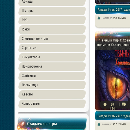
Аркады
Раздел: Игры 2017 года /
Шутеры
Размер:
858.16 MB
RPG
Квесты
Гонки
Спортивные игры
Темный мир 4: Хран
пламени Коллекционно
Стратегии
Симуляторы
Приключения
Файтинги
Песочницы
Квесты
Хоррор игры
20
444
Раздел: Игры 2017 года /
Ожидаемые игры
Размер:
917.09 MB