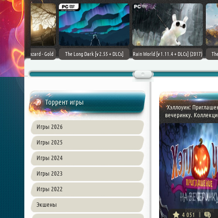
+ DLCs] (2017)
TheHunter: Call of the Wild [+
Downward: Enhanced Edition
Field of Glory II [+ 
зия
DLCs] (2017) PC | Лицензия
(2017) PC | Лицензия
Лиценз
Торрент игры
Хэллоуин: Приглаше
вечеринку. Коллекцио
Игры 2026
Игры 2025
Игры 2024
Игры 2023
Игры 2022
Экшены
4 051