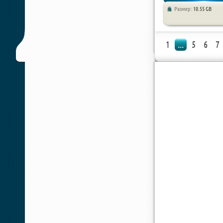
Размер:
10.55 GB
Квесты
1
...
5
6
7