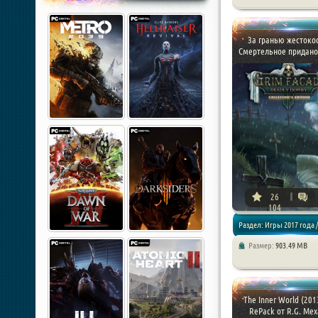
Квесты
За гранью жестокос
Смертельное приданое.
26
104
Раздел: Игры 2017 года /
Размер:
903.49 MB
Квесты
The Inner World (2013
RePack от R.G. Меха