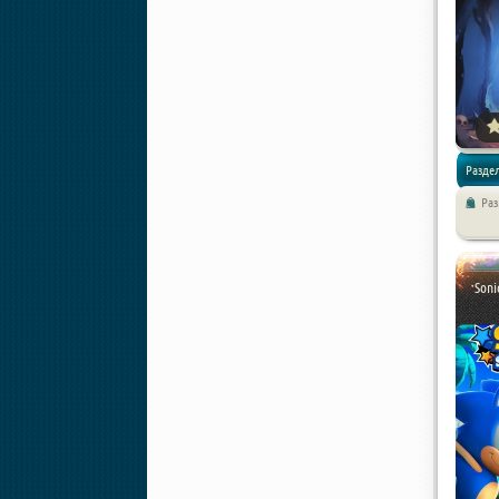
Раздел
Ра
Приклю
Soni