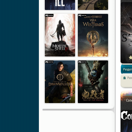
Раздел
Ра
Экшены 
Conq