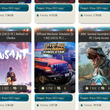
: Игры 2023 года /
Раздел: Игры 2023 года /
Раздел: Игры 2023 года /
змер:
7.06 GB
Размер:
4.53 GB
Размер:
2.78 GB
чения
Хоррор игры
Стратегии / Симуляторы
t (2023) PC | RePack от
Offroad Mechanic Simulator [v
ARK: Survival Ascended 
Chovka
1.06] (2023) PC | ...
PC | Early Access
3 387
0
3 750
0
7 012
0
: Игры 2023 года /
Раздел: Игры 2023 года /
Раздел: Игры 2023 года /
змер:
2.86 GB
Размер:
3.07 GB
Размер:
79.9 GB