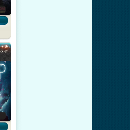
ы
ck от