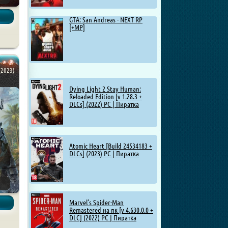
GTA: San Andreas - NEXT RP
[+MP]
(2023)
Dying Light 2 Stay Human:
Reloaded Edition [v 1.28.3 +
DLCs] (2022) PC | Пиратка
Atomic Heart [Build 24534183 +
DLCs] (2023) PC | Пиратка
Marvel’s Spider-Man
Remastered на пк [v 4.630.0.0 +
DLC] (2022) PC | Пиратка