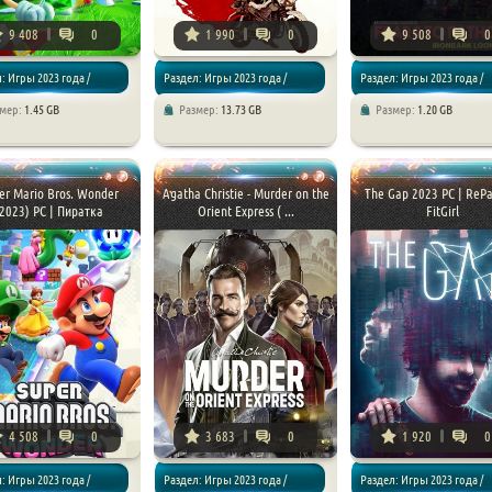
9 408
0
1 990
0
9 508
0
: Игры 2023 года /
Раздел: Игры 2023 года /
Раздел: Игры 2023 года /
змер:
1.45 GB
Размер:
13.73 GB
Размер:
1.20 GB
Приключения
Приключения / Хоррор игр
er Mario Bros. Wonder
Agatha Christie - Murder on the
The Gap 2023 PC | RePa
(2023) PC | Пиратка
Orient Express ( ...
FitGirl
4 508
0
3 683
0
1 920
0
: Игры 2023 года /
Раздел: Игры 2023 года /
Раздел: Игры 2023 года /