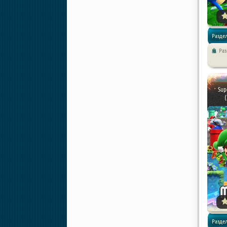
Раздел
Ра
Аркады
Sup
Раздел