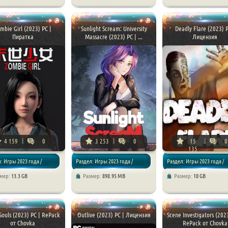
чения
Симуляторы
Экшены / RPG
mbie Girl (2023) PC |
Sunlight Scream: University
Deadly Flare (2023) P
Пиратка
Massacre (2023) PC | ...
Лицензия
4 159
0
3 253
0
15
0
135
: Игры 2023 года /
Раздел: Игры 2023 года /
Раздел: Игры 2023 года /
змер:
13.3 GB
Размер:
898.95 MB
Размер:
10 GB
Приключения
Экшены / Шутеры
 Souls (2023) PC | RePack
Outlive (2023) PC | Лицензия
Scene Investigators (202
от Chovka
RePack от Chovka