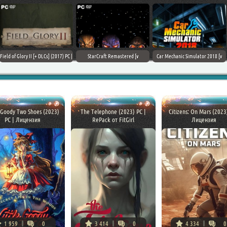
Field of Glory II [+ DLCs] (2017) PC |
StarCraft Remastered [v
Car Mechanic Simulator 2018 [v
Лицензия
1.23.9.10756] (2017) PC | Пиратка
1.6.8 + DLCs] (2017) PC | Лицензия
e Goody Two Shoes (2023)
The Telephone (2023) PC |
Citizens: On Mars (2023
PC | Лицензия
RePack от FitGirl
Лицензия
1 959
0
3 414
0
4 334
0