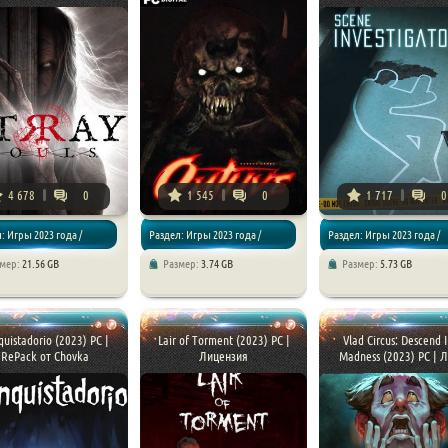
4 678
0
1 545
0
1 717
0
: Игры 2023 года /
Раздел: Игры 2023 года /
Раздел: Игры 2023 года /
змер:
21.56 GB
Размер:
3.74 GB
Размер:
5.73 GB
/ Хоррор игры
Хоррор игры
Приключения
uistadorio (2023) PC |
Lair of Torment (2023) PC |
Vlad Circus: Descend 
RePack от Chovka
Лицензия
Madness (2023) PC | Ли