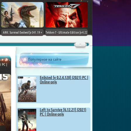
ARK: Survival Evolved [v 341.19 +
Tekken 7 - Ultimate Edition [v 4.22
DLCs] (2017) PC | Лицензия
+ DLCs] (2017) PC | RePack от
Chovka
Популярное на сайте
) PC |
Enlisted [v 0.2.4.128] (2021) PC |
Online-only
Left to Survive [6.12.21] (2021)
PC | Online-only