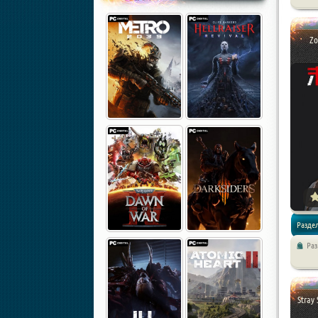
Приклю
Zo
Раздел
Ра
Экшены
Stray