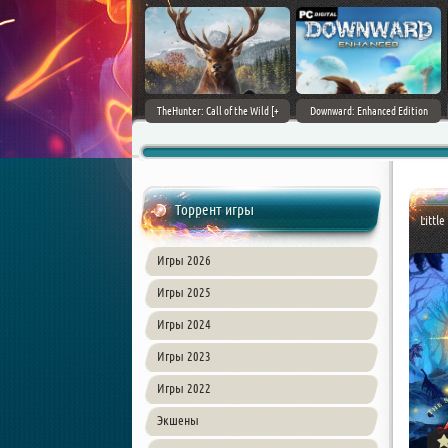
ain World [v 1.11.4 + DLCs] (2017)
TheHunter: Call of the Wild [+
Downward: Enhanced Edition
PC | Лицензия
DLCs] (2017) PC | Лицензия
(2017) PC | Лицензия
Торрент игры
Littl
Игры 2026
Игры 2025
Игры 2024
Игры 2023
Игры 2022
Экшены