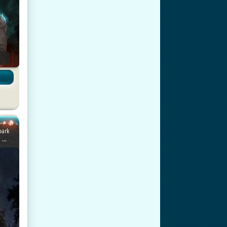
ы
bark
...