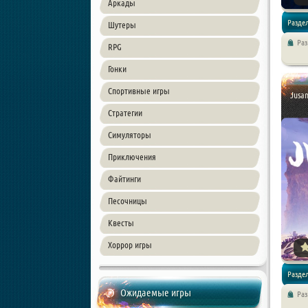
Аркады
Раздел
Шутеры
Ра
RPG
Приклю
Гонки
Спортивные игры
Jusan
Стратегии
Симуляторы
Приключения
Файтинги
Песочницы
Квесты
Хоррор игры
Раздел
Ожидаемые игры
Ра