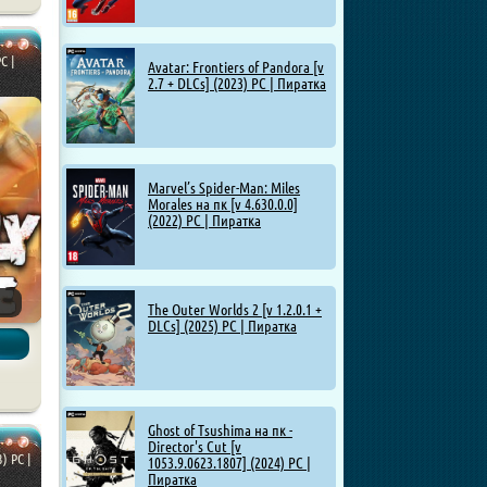
C |
Avatar: Frontiers of Pandora [v
2.7 + DLCs] (2023) PC | Пиратка
Marvel’s Spider-Man: Miles
Morales на пк [v 4.630.0.0]
(2022) PC | Пиратка
The Outer Worlds 2 [v 1.2.0.1 +
DLCs] (2025) PC | Пиратка
Ghost of Tsushima на пк -
Director's Cut [v
3) PC |
1053.9.0623.1807] (2024) PC |
Пиратка