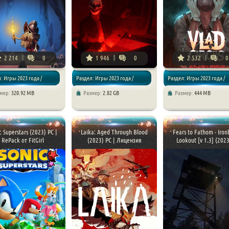
2 214
0
1 946
0
2 532
0
: Игры 2023 года /
Раздел: Игры 2023 года /
Раздел: Игры 2023 года /
змер:
320.92 MB
Размер:
2.82 GB
Размер:
444 MB
чения
Хоррор игры
Приключения / Хоррор игр
c Superstars (2023) PC |
Laika: Aged Through Blood
Fears to Fathom - Iron
RePack от FitGirl
(2023) PC | Лицензия
Lookout [v 1.3] (2023 