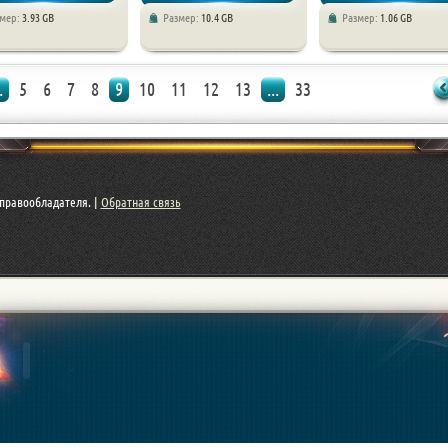
змер:
3.93 GB
Размер:
10.4 GB
Размер:
1.06 GB
Приключения
Приключения
.
5
6
7
8
9
10
11
12
13
...
33
правообладателя. |
Обратная связь