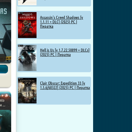
Assassin's Creed Shadows [v
1.1.11 + DLC] (2025) PC |
Пиратка
Hell is Us [v 1.7.22.50899 + DLCs]
(2025) PC | Пиратка
Clair Obscur: Expedition 33 [v
1.5.6/68322] (2025) PC | Пиратка
Into
 ...