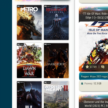
Симуляторы
TT Isle Of Man: Ride 
Edge 3 [+ DLCs] (202
4 749
Раздел: Игры 2023 года /
Размер:
12.3 GB
Спортивные / Симулятор
Гонки
Ebenezer and the Inv
World (2023) PC | Re