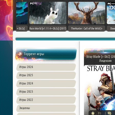
+ DLCs] (2017)
TheHunter: Call of the Wild [+
Downward: Enhanced Edition
Field of Glory II [+ 
зия
DLCs] (2017) PC | Лицензия
(2017) PC | Лицензия
Лиценз
Торрент игры
Stray Blade [+ DLC] (20
Лицензия
Игры 2026
Игры 2025
Игры 2024
Игры 2023
Игры 2022
Экшены
11