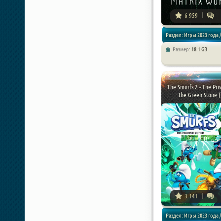
6 959
Раздел: Игры 2023 года /
Размер:
18.1 GB
Симуляторы
The Smurfs 2 - The Pri
the Green Stone ( 
3 141
Раздел: Игры 2023 года /