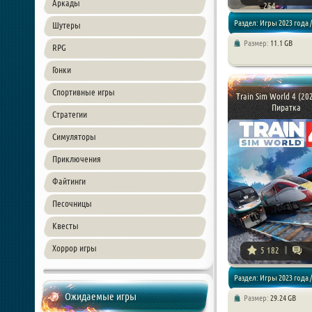
Аркады
254
Раздел: Игры 2023 года /
Шутеры
Размер:
11.1 GB
RPG
Экшены / RPG / Приключе
Гонки
Спортивные игры
Train Sim World 4 (202
Пиратка
Стратегии
Симуляторы
Приключения
Файтинги
Песочницы
Квесты
Хоррор игры
5 182
Раздел: Игры 2023 года /
Ожидаемые игры
Размер:
29.24 GB