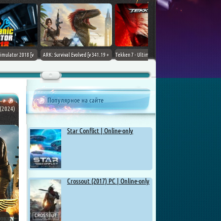
ARK: Survival Evolved [v 341.19 +
Tekken 7 - Ultimate Edition [v 4.22
DLCs] (2017) PC | Лицензия
+ DLCs] (2017) PC | RePack от
Chovka
Популярное на сайте
(2024)
Star Conflict | Online-only
Crossout (2017) PC | Online-only