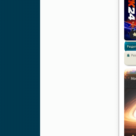
Раздел
Ра
Экшены 
Спортив
Moo