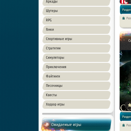
Аркады
Раздел
Шутеры
Ра
RPG
игры / И
Гонки
Спортивные игры
Приклю
C
Стратегии
Симуляторы
Приключения
Файтинги
Песочницы
Квесты
Хоррор игры
Раздел
Ожидаемые игры
Ра