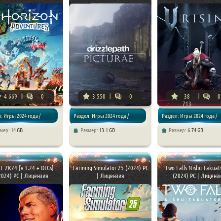
4 669
0
3 550
0
38
0
713
: Игры 2024 года /
Раздел: Игры 2024 года /
Раздел: Игры 2024 года /
змер:
14 GB
Размер:
13.1 GB
Размер:
6.74 GB
/ Приключения
Приключения
Экшены / RPG
 2K24 [v 1.24 + DLCs]
Farming Simulator 25 (2024) PC
Two Falls Nishu Takuat
2024) PC | Лицензия
| Лицензия
(2024) PC | Лиценз