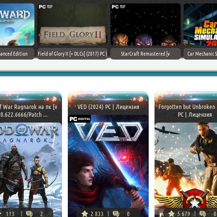
Field of Glory II [+ DLCs] (2017) PC |
StarCraft Remastered [v
Car Mechanic Simulator 2018 [v
Лицензия
1.23.9.10756] (2017) PC | Пиратка
1.6.8 + DLCs] (2017) PC | Лицензия
f War Ragnarok на пк [v
VED (2024) PC | Лицензия
Forgotten but Unbroken 
.0.622.6666/Patch ...
PC | Лицензия
113
2
2 833
0
5 679
0