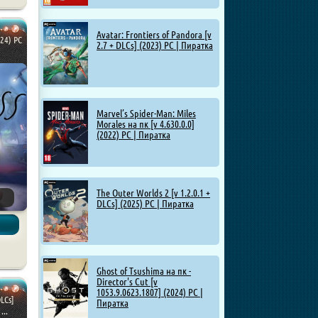
Avatar: Frontiers of Pandora [v
24) PC
2.7 + DLCs] (2023) PC | Пиратка
Marvel’s Spider-Man: Miles
Morales на пк [v 4.630.0.0]
(2022) PC | Пиратка
The Outer Worlds 2 [v 1.2.0.1 +
DLCs] (2025) PC | Пиратка
ы
Ghost of Tsushima на пк -
Director's Cut [v
1053.9.0623.1807] (2024) PC |
DLCs]
Пиратка
...