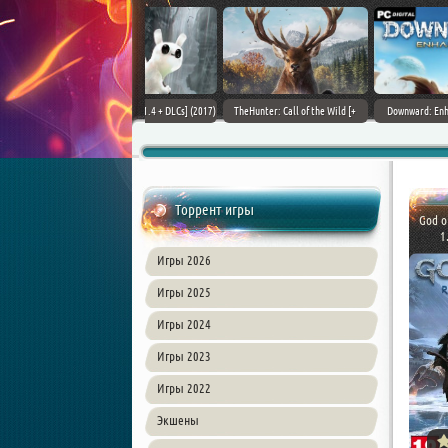
ain World [v 1.11.4 + DLCs] (2017)
TheHunter: Call of the Wild [+
Downward: Enhanced Edition
PC | Лицензия
DLCs] (2017) PC | Лицензия
(2017) PC | Лицензия
Торрент игры
God o
1
Игры 2026
Игры 2025
Игры 2024
Игры 2023
Игры 2022
Экшены