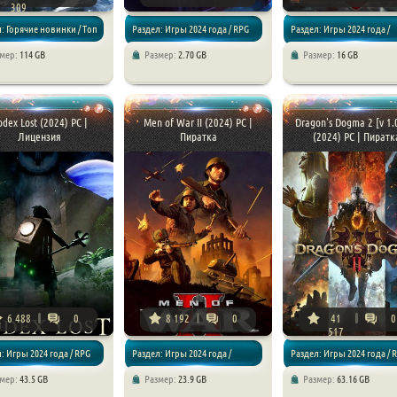
309
: Горячие новинки / Топ
Раздел: Игры 2024 года / RPG
Раздел: Игры 2024 года /
змер:
114 GB
Размер:
2.70 GB
Размер:
16 GB
гры 2024 года / Экшены /
Стратегии
чения
odex Lost (2024) PC |
Men of War II (2024) PC |
Dragon's Dogma 2 [v 1.0
Лицензия
Пиратка
(2024) PC | Пиратк
6 488
0
8 192
0
41
0
517
: Игры 2024 года / RPG
Раздел: Игры 2024 года /
Раздел: Игры 2024 года / 
змер:
43.5 GB
Размер:
23.9 GB
Размер:
63.16 GB