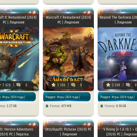
Стратегии
ft II: Remastered (2024)
Warcraft I: Remastered (2024)
Beyond The Darkness (20
PC | Лицензия
PC | Лицензия
| Лицензия
7 426
0
5 506
0
3 348
0
: Игры 2024 года /
Раздел: Игры 2024 года /
Раздел: Игры 2024 года /
змер:
2.27 GB
Размер:
673 MB
Размер:
8.58 GB
ии
Стратегии
Приключения / Хоррор игр
O: Horizon Adventures
Drizzlepath: Picturae (2024) PC
V Rising [v 1.0.10.1 + 
(2024) PC | Пиратка
| Лицензия
(2024) PC | Лицензи 