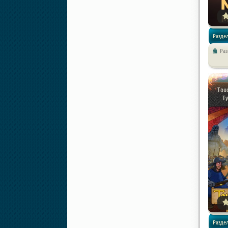
Раздел
Ра
Экшены 
Touc
Ty
Раздел