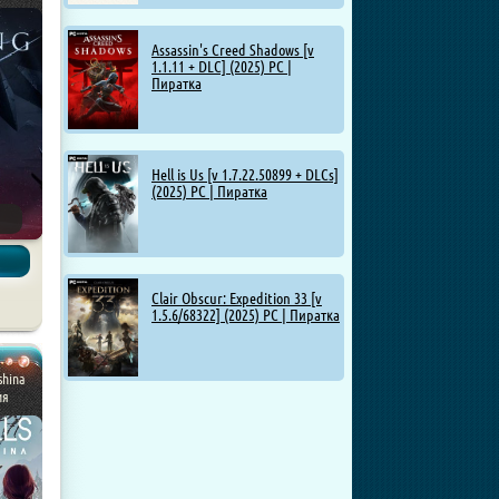
Assassin's Creed Shadows [v
1.1.11 + DLC] (2025) PC |
Пиратка
Hell is Us [v 1.7.22.50899 + DLCs]
(2025) PC | Пиратка
Clair Obscur: Expedition 33 [v
1.5.6/68322] (2025) PC | Пиратка
shina
ия