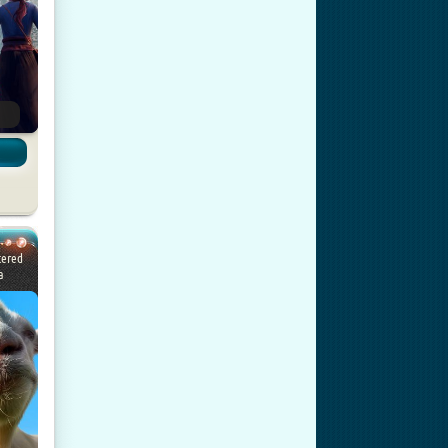
tered
а