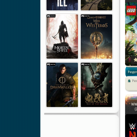
Раздел
Ра
Экшены 
WWE
(