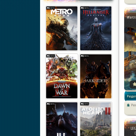
Warcra
Раздел
Ра
Стратег
LEG