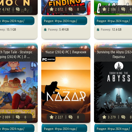
4 747
0
2 072
0
2 106
0
: Игры 2024 года /
Раздел: Игры 2024 года /
Раздел: Игры 2024 года /
змер:
15.1 GB
Размер:
5.49 GB
Размер:
12.6 GB
/ Шутеры
Хоррор игры
Симуляторы
h Type Tale - Strategic
Nazar (2024) PC | Лицензия
Surviving the Abyss (2024
ping (2024) PC | Л ...
Пиратка
2 009
0
2 227
0
3 279
0
: Игры 2024 года /
Раздел: Игры 2024 года /
Раздел: Игры 2024 года /