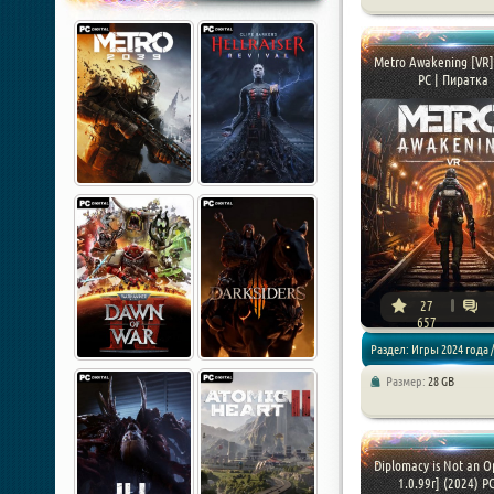
Стратегии
Metro Awakening [VR]
PC | Пиратка
27
657
Раздел: Игры 2024 года /
Размер:
28 GB
Экшены / Шутеры
Diplomacy is Not an Op
1.0.99r] (2024) PC 