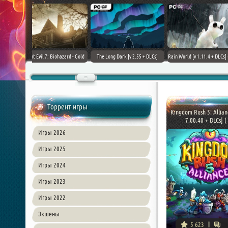
+ DLCs] (2017)
TheHunter: Call of the Wild [+
Downward: Enhanced Edition
Field of Glory II [+ 
зия
DLCs] (2017) PC | Лицензия
(2017) PC | Лицензия
Лиценз
Торрент игры
Kingdom Rush 5: Allian
7.00.40 + DLCs] ( 
Игры 2026
Игры 2025
Игры 2024
Игры 2023
Игры 2022
Экшены
5 623