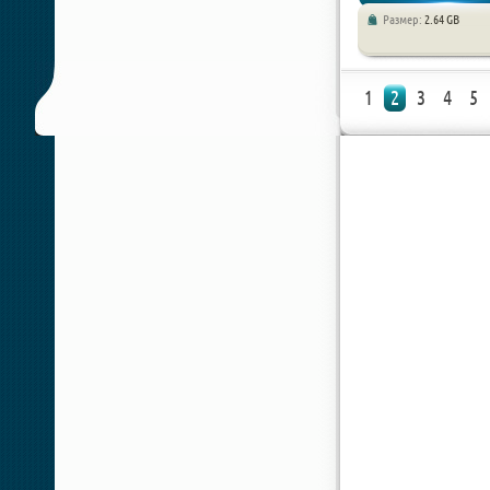
Размер:
2.64 GB
Экшены / Приключения
1
2
3
4
5