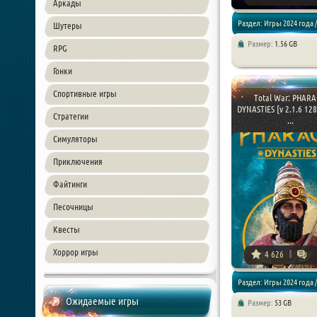
Аркады
Раздел: Игры 2024 года /
Шутеры
Размер:
1.56 GB
RPG
Стратегии
Гонки
Спортивные игры
Total War: PHAR
DYNASTIES [v 2.1.6 12
Стратегии
...
Симуляторы
Приключения
Файтинги
Песочницы
Квесты
Хоррор игры
4 626
Раздел: Игры 2024 года /
Ожидаемые игры
Размер:
53 GB