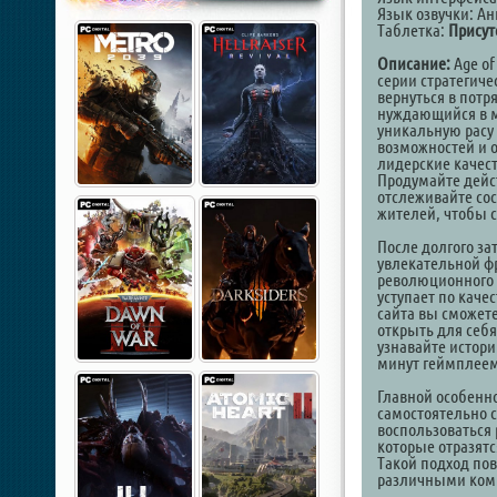
Язык озвучки: А
Таблетка:
Присут
Описание:
Age of
серии стратегиче
вернуться в пот
нуждающийся в м
уникальную расу
возможностей и 
лидерские качест
Продумайте дейс
отслеживайте со
жителей, чтобы с
После долгого за
увлекательной ф
революционного 
уступает по каче
сайта вы сможете
открыть для себя
узнавайте истори
минут геймплеем
Главной особенно
самостоятельно с
воспользоваться
которые отразятс
Такой подход по
различными ком