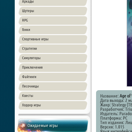
Аркады
Шутеры
RPG
Гонки
Спортивные игры
Стратегии
Симуляторы
Приключения
Файтинги
Песочницы
Название:
Age of
Квесты
Дата выхода: 2 м
Жанр: Strategy (TB
Хоррор игры
Разработчик: Tri
Издатель: Paradox
Платформа: PC
Тип издания: Ли
Ожидаемые игры
Версия: 1.015
Язык интерфейса