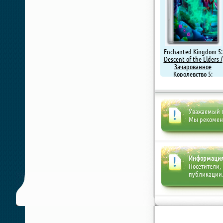
Enchanted Kingdom 5:
Descent of the Elders /
Зачарованное
Королевство 5:
Возвращение
Старейшин (2019) PC |
Пиратка
Уважаемый п
Мы рекоме
Информаци
Посетители,
публикации