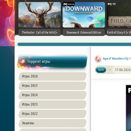
+ DLCs] (2017)
TheHunter: Call of the Wild [+
Downward: Enhanced Edition
Field of Glory II [+ 
зия
DLCs] (2017) PC | Лицензия
(2017) PC | Лицензия
Лиценз
Age of Wonders 4 [v 1
Торрент игры
lorn
17-06-2026
Игры 2026
Игры 2025
Игры 2024
Игры 2023
Игры 2022
Экшены