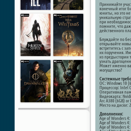
Принимайте учас
конечный итог б
юниты, но это не
уникальную страт
при необходимост
помните, что даж
действенного пл
Блуждайте по бе
открывайте новы
встретитесь с з
их поручения. И
из предыстории 
узнать драгоцен
Может именно ва
могущество?
Системные требо
ОС: Windows 10 (6
Процессор: Intel 
Оперативная пам
Видеокарта: Nvidi
Arc A380 (6GB) or 
Место на диске: 
Дополнения:
Age of Wonders 4:
Age of Wonders 4:
Age of Wonders 4: