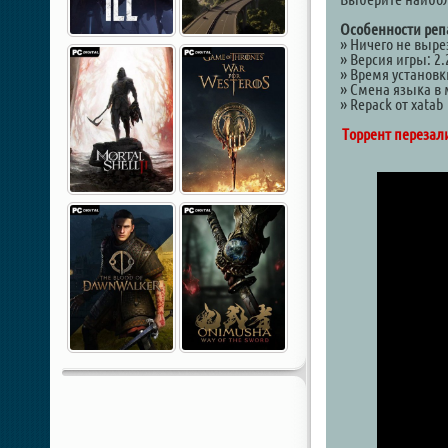
Особенности реп
» Ничего не выре
» Версия игры: 2.2
» Время установк
» Смена языка в
» Repack от xatab
Торрент перезали