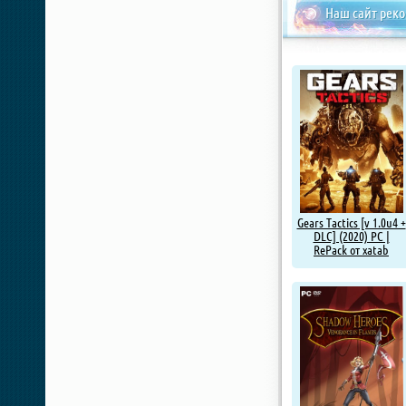
Наш сайт рек
Gears Tactics [v 1.0u4 +
DLC] (2020) PC |
RePack от xatab