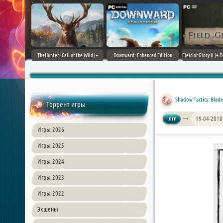
+ DLCs] (2017)
TheHunter: Call of the Wild [+
Downward: Enhanced Edition
Field of Glory II [+ 
зия
DLCs] (2017) PC | Лицензия
(2017) PC | Лицензия
Лиценз
Shadow Tactics: Blades
Торрент игры
lorn
19-04-2018
Игры 2026
Игры 2025
Игры 2024
Игры 2023
Игры 2022
Экшены