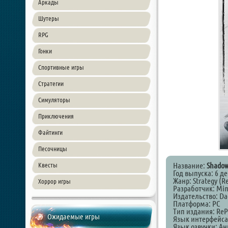
Аркады
Шутеры
RPG
Гонки
Спортивные игры
Стратегии
Симуляторы
Приключения
Файтинги
Песочницы
Название:
Shadow
Квесты
Год выпуска: 6 д
Жанр: Strategy (Rea
Хоррор игры
Разработчик: Mim
Издательство: Da
Платформа: PC
Тип издания: ReP
Ожидаемые игры
Язык интерфейса
Язык озвучки: А