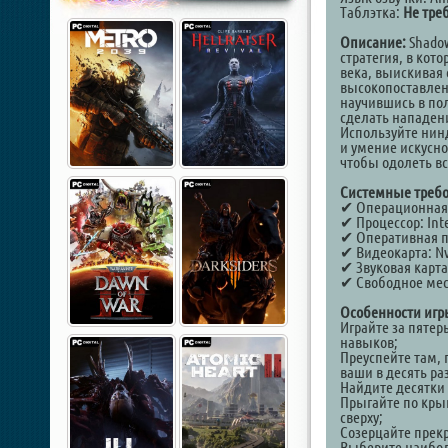
Таблэтка:
Не тре
Описание:
Shadow
стратегия, в кот
века, выискивая
высокопоставлен
научившись в пол
сделать нападен
Используйте нин
и умение искусн
чтобы одолеть вс
Системные требо
✔ Операционная си
✔ Процессор: Int
✔ Оперативная п
✔ Видеокарта: Nv
✔ Звуковая карта
✔ Свободное мест
Особенности игр
Играйте за пяте
навыков;
Преуспейте там, 
ваши в десять раз
Найдите десятки 
Прыгайте по крыш
сверху;
Созерцайте прек
Выберите наибол