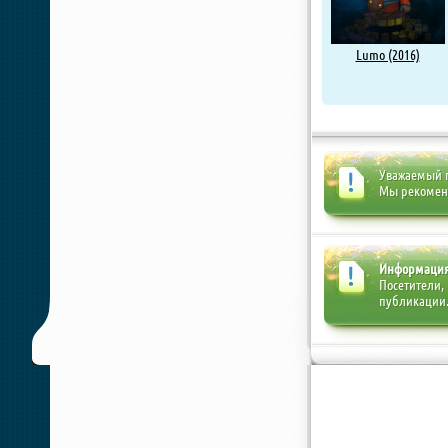
Lumo (2016)
Уважаемый п
Мы рекоме
Информаци
Посетители,
публикации