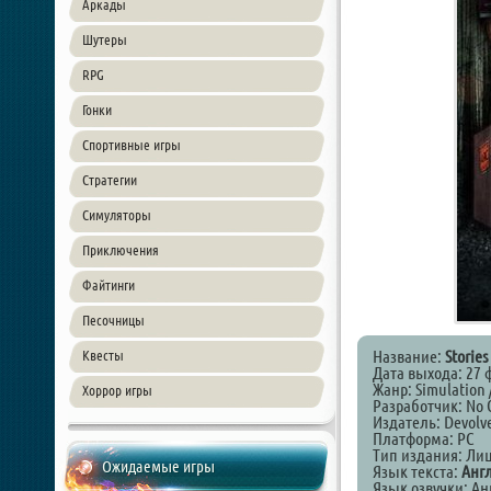
Аркады
Шутеры
RPG
Гонки
Спортивные игры
Стратегии
Симуляторы
Приключения
Файтинги
Песочницы
Название:
Stories
Квесты
Дата выхода: 27 
Жанр: Simulation 
Хоррор игры
Разработчик: No 
Издатель: Devolve
Платформа: PC
Тип издания: Ли
Ожидаемые игры
Язык текста:
Анг
Язык озвучки: А