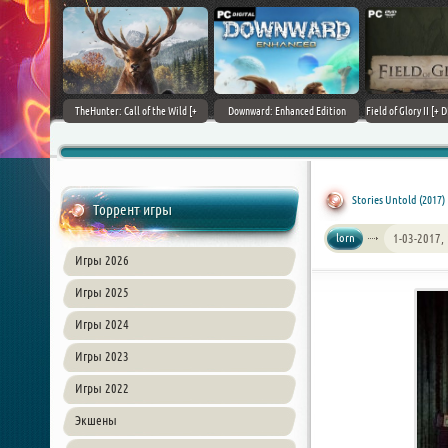
+ DLCs] (2017)
TheHunter: Call of the Wild [+
Downward: Enhanced Edition
Field of Glory II [+ 
зия
DLCs] (2017) PC | Лицензия
(2017) PC | Лицензия
Лиценз
Stories Untold (2017)
Торрент игры
lorn
1-03-2017,
Игры 2026
Игры 2025
Игры 2024
Игры 2023
Игры 2022
Экшены