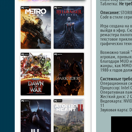
Таблетка:
Не тре
Описание:
STORIE
Code в стиле сери
Игра создана на 
выйдя в эфир. С
ремастера пилотн
текстовое прикл
графических техн
Возможно такой "
игрокам, привык
благодаря MUD и
жанры, как MMOR
1980-х годов дол
Системные требо
Операционная сис
Процессор: Intel 
Оперативная пам
Жесткий диск: 2 G
Видеокарта: NVIDI
11
Звуковая карта: D