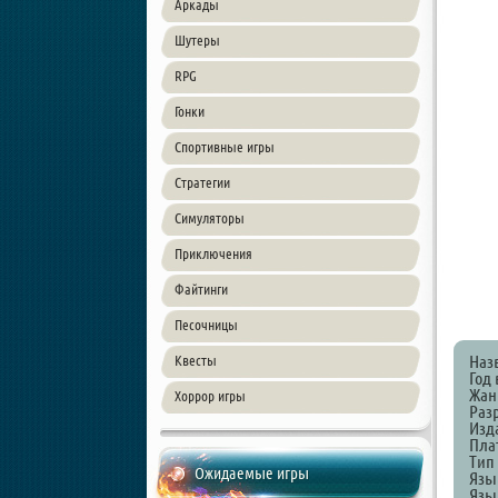
Аркады
Шутеры
RPG
Гонки
Спортивные игры
Стратегии
Симуляторы
Приключения
Файтинги
Песочницы
Наз
Квесты
Год 
Жанр
Хоррор игры
Разр
Изда
Пла
Тип
Ожидаемые игры
Язы
Язы