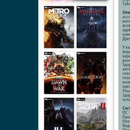
Таб
Опи
исс
мот
все
ору
нах
Дре
У к
вед
хар
разн
Здо
нег
спе
теле
низк
пре
Упы
Здо
исп
Сис
ОС: 
Про
Опе
Виде
Dire