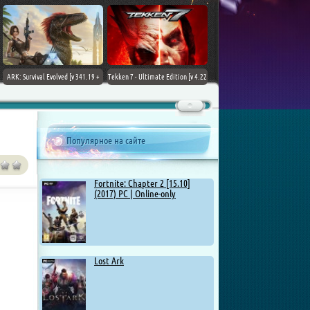
ARK: Survival Evolved [v 341.19 +
Tekken 7 - Ultimate Edition [v 4.22
DLCs] (2017) PC | Лицензия
+ DLCs] (2017) PC | RePack от
Chovka
Популярное на сайте
Fortnite: Chapter 2 [15.10]
(2017) PC | Online-only
Lost Ark