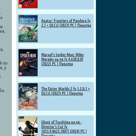
ы
по
Avatar: Frontiers of Pandora [v
2.7 + DLCs] (2023) PC | Пиратка
ое
ия,
в,
Marvel’s Spider-Man: Miles
Morales на пк [v 4.630.0.0]
й по
(2022) PC | Пиратка
, у
т
The Outer Worlds 2 [v 1.2.0.1 +
ба.
DLCs] (2025) PC | Пиратка
Ghost of Tsushima на пк -
Director's Cut [v
1053.9.0623.1807] (2024) PC |
Пиратка