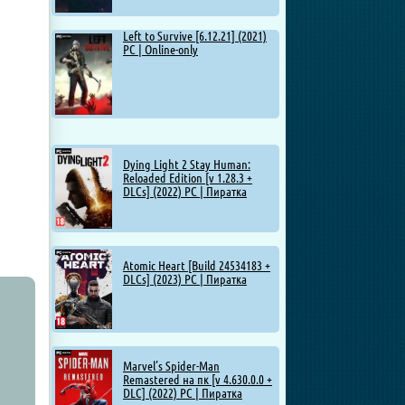
Left to Survive [6.12.21] (2021)
PC | Online-only
Dying Light 2 Stay Human:
Reloaded Edition [v 1.28.3 +
DLCs] (2022) PC | Пиратка
Atomic Heart [Build 24534183 +
DLCs] (2023) PC | Пиратка
Marvel’s Spider-Man
Remastered на пк [v 4.630.0.0 +
DLC] (2022) PC | Пиратка