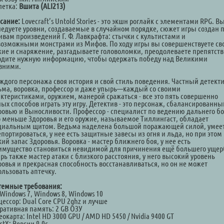
летка:
Вшита (ALI213)
сание:
Lovecraft’s Untold Stories - это экшн роглайк с элементами RPG. В
ледуете уровни, создаваемые в случайном порядке, сюжет игры создан 
ивам произведений Г. Ф. Лавкрафта: стычки с культистами и
возможными монстрами из Мифов. По ходу игры вы совершенствуете св
жие и снаряжение, разгадываете головоломки, преодолеваете препятств
одите нужную информацию, чтобы одержать победу над Великими
вними.
аждого персонажа своя история и свой стиль поведения. Частный детекти
ьма, воровка, профессор и даже упырь—каждый со своими
актеристиками, оружием, манерой сражаться - все это пять совершенно
ых способов играть эту игру. Детектив - это персонаж, сбалансированны
ровью и Выносливости. Профессор - специалист по ведению дальнего боя
о меньше Здоровья и его оружие, называемое Тиллингаст, обладает
циальным щитом. Ведьма наделена большой поражающей силой, умее
портироваться, у нее есть защитные завесы из огня и льда, но при этом
ий запас Здоровья. Воровка - мастер ближнего боя, у нее есть
имущество становиться невидимой для причинения ещё большего ущер
рь также мастер атаки с близкого расстояния, у него высокий уровень
ровья и прекрасная способность восстанавливаться, но он не может
ользовать аптечку.
темные требования:
Windows 7, Windows 8, Windows 10
цессор: Dual Core CPU 2ghz и лучше
ративная память: 2 GB ОЗУ
окарта: Intel HD 3000 GPU / AMD HD 5450 / Nvidia 9400 GT
ctX: Версии 9.0c