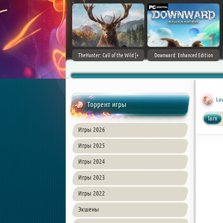
ain World [v 1.11.4 + DLCs] (2017)
TheHunter: Call of the Wild [+
Downward: Enhanced Edition
PC | Лицензия
DLCs] (2017) PC | Лицензия
(2017) PC | Лицензия
Lov
Торрент игры
lorn
Игры 2026
Игры 2025
Игры 2024
Игры 2023
Игры 2022
Экшены