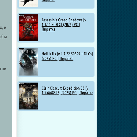
Assassin's Creed Shadows [v
1.1.11 + DLC] (2025) PC |
х, и
Пиратка
тобы
Hell is Us [v 1.7.22.50899 + DLCs]
(2025) PC | Пиратка
отни
Clair Obscur: Expedition 33 [v
1.5.6/68322] (2025) PC | Пиратка