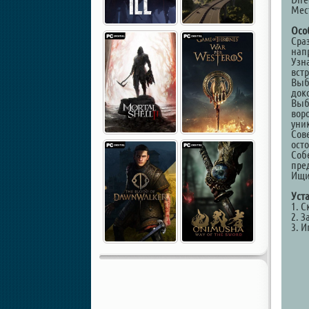
Мест
Осо
Сра
нап
Узн
вст
Выб
док
Выб
вор
уни
Сов
ост
Соб
пре
Ищи
Уст
1. С
2. З
3. И