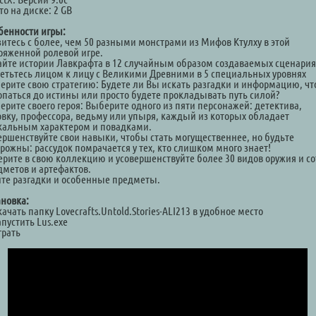
о на диске: 2 GB
бенности игры:
зитесь с более, чем 50 разными монстрами из Мифов Ктулху в этой
ряженной ролевой игре.
айте истории Лавкрафта в 12 случайным образом создаваемых сценария
ретьтесь лицом к лицу с Великими Древними в 5 специальных уровнях
ерите свою стратегию: Будете ли Вы искать разгадки и информацию, ч
опаться до истины или просто будете прокладывать путь силой?
ерите своего героя: Выберите одного из пяти персонажей: детектива,
овку, профессора, ведьму или упыря, каждый из которых обладает
кальным характером и повадками.
ершенствуйте свои навыки, чтобы стать могущественнее, но будьте
орожны: рассудок помрачается у тех, кто слишком много знает!
ерите в свою коллекцию и усовершенствуйте более 30 видов оружия и с
дметов и артефактов.
те разгадки и особенные предметы.
ановка:
качать папку Lovecrafts.Untold.Stories-ALI213 в удобное место
апустить Lus.exe
грать