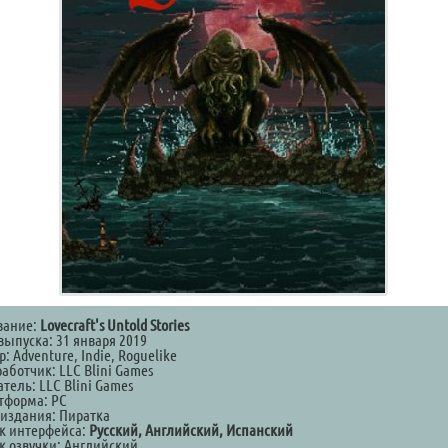
вание:
Lovecraft's Untold Stories
выпуска: 31 января 2019
: Adventure, Indie, Roguelike
аботчик: LLC Blini Games
тель: LLC Blini Games
тформа: PC
 издания: Пиратка
к интерфейса:
Русский, Английский, Испанский
к озвучки: Английский