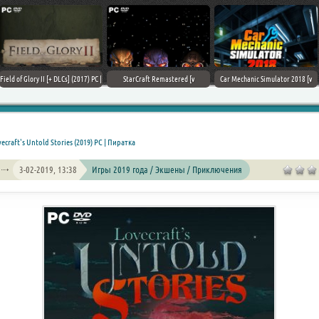
Field of Glory II [+ DLCs] (2017) PC |
StarCraft Remastered [v
Car Mechanic Simulator 2018 [v
Лицензия
1.23.9.10756] (2017) PC | Пиратка
1.6.8 + DLCs] (2017) PC | Лицензия
ecraft's Untold Stories (2019) PC | Пиратка
3-02-2019, 13:38
Игры 2019 года / Экшены / Приключения