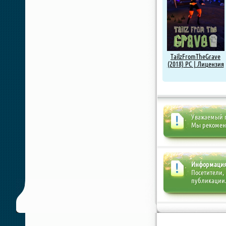
TailzFromTheGrave
(2018) PC | Лицензия
Уважаемый п
Мы рекоме
Информаци
Посетители,
публикации