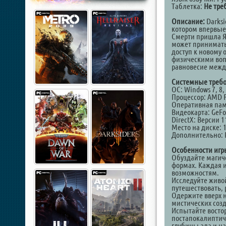
Таблетка:
Не тре
Описание:
Darksi
котором впервые 
Смерти пришла Я
может принимать
доступ к новому 
физическими воп
равновесие межд
Системные требо
ОС: Windows 7, 8, 
Процессор: AMD FX-
Оперативная пам
Видеокарта: GeFo
DirectX: Версии 1
Место на диске: 1
Дополнительно: 
Особенности игр
Обуздайте магич
формах. Каждая и
возможностям.
Исследуйте живо
путешествовать, 
Одержите вверх 
мистических соз
Испытайте востор
постапокалиптич
глубины ада и на