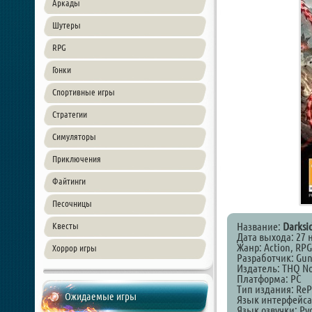
Аркады
Шутеры
RPG
Гонки
Спортивные игры
Стратегии
Симуляторы
Приключения
Файтинги
Песочницы
Название:
Darksid
Квесты
Дата выхода: 27 
Жанр: Action, RPG,
Хоррор игры
Разработчик: Gun
Издатель: THQ No
Платформа: PC
Тип издания: ReP
Ожидаемые игры
Язык интерфейса
Язык озвучки: Ру