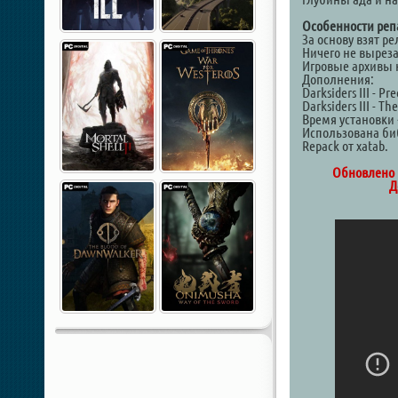
Особенности реп
За основу взят ре
Ничего не выреза
Игровые архивы 
Дополнения:
Darksiders III - Pr
Darksiders III - Th
Время установки 
Использована биб
Repack от xatab.
Обновлено 1
Д