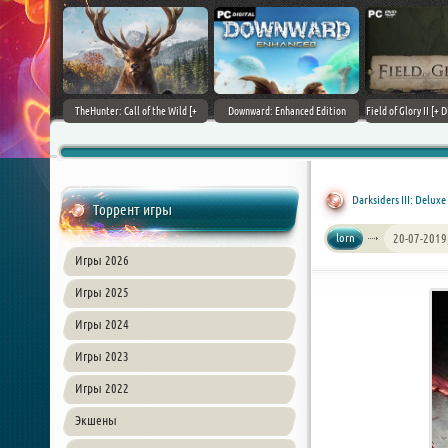
+ DLCs] (2017)
TheHunter: Call of the Wild [+
Downward: Enhanced Edition
Field of Glory II [+ 
зия
DLCs] (2017) PC | Лицензия
(2017) PC | Лицензия
Лиценз
Darksiders III: Deluxe
Торрент игры
lorn
20-07-2019
Игры 2026
Игры 2025
Игры 2024
Игры 2023
Игры 2022
Экшены