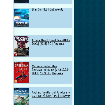
Star Conflict | Online-only
Atomic Heart [Build 24534183 +
DLCs] (2023) PC | Пиратка
Marvel’s Spider-Man
Remastered на пк [v 4.630.0.0 +
DLC] (2022) PC | Пиратка
Avatar: Frontiers of Pandora [v
2.7 + DLCs] (2023) PC | Пиратка