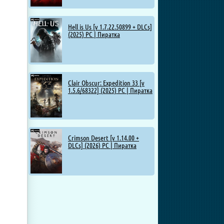
Hell is Us [v 1.7.22.50899 + DLCs]
(2025) PC | Пиратка
Clair Obscur: Expedition 33 [v
1.5.6/68322] (2025) PC | Пиратка
Crimson Desert [v 1.14.00 +
DLCs] (2026) PC | Пиратка