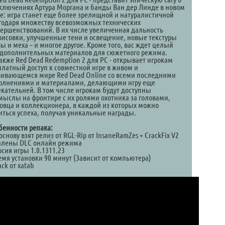
ключениях Артура Моргана и банды Ван дер Линде в новом
те: игра станет еще более зрелищной и натуралистичной
годаря множеству всевозможных технических
вершенствований. В их числе увеличенная дальность
рисовки, улучшенные тени и освещение, новые текстуры
ы и меха – и многое другое. Кроме того, вас ждет целый
 дополнительных материалов для сюжетного режима.
акже Red Dead Redemption 2 для PC - открывает игрокам
платный доступ к совместной игре в живом и
вивающемся мире Red Dead Online со всеми последними
олнениями и материалами, делающими игру еще
екательней. В том числе игрокам будут доступны
мыслы на фронтире с их ролями охотника за головами,
говца и коллекционера, в каждой из которых можно
иться успеха, получая уникальные награды.
бенности репака:
 основу взят релиз от RGL-Rip от InsaneRamZes + CrackFix V2
далены DLC онлайн режима
рсия игры 1.0.1311.23
ремя установки 90 минут (Зависит от компьютера)
ck от xatab