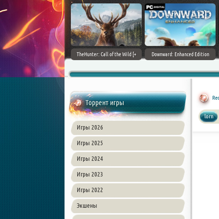
ain World [v 1.11.4 + DLCs] (2017)
TheHunter: Call of the Wild [+
Downward: Enhanced Edition
PC | Лицензия
DLCs] (2017) PC | Лицензия
(2017) PC | Лицензия
Red
Торрент игры
lorn
Игры 2026
Игры 2025
Игры 2024
Игры 2023
Игры 2022
Экшены