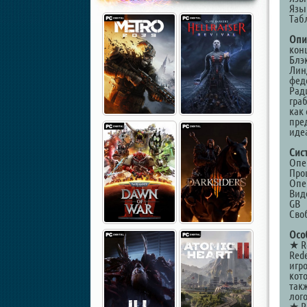
Язы
Таб
Опи
кон
Блэ
Лин
фед
Рад
гра
как
пре
иде
Сис
Опер
Проц
Опе
Виде
GB
Сво
Осо
★ Re
Red
игр
кот
так
лог
★ Re