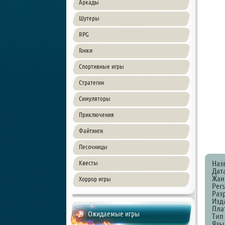
Аркады
Шутеры
RPG
Гонки
Спортивные игры
Стратегии
Симуляторы
Приключения
Файтинги
Песочницы
Наз
Квесты
Дат
Жанр
Хоррор игры
Per
Разр
Изда
Пла
Ожидаемые игры
Тип
Язы