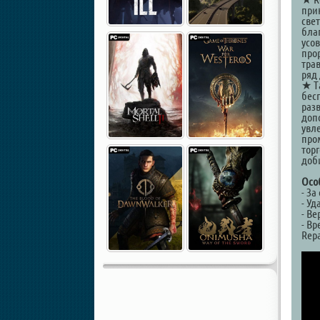
при
све
бла
усо
про
трав
ряд
★ Т
бес
раз
доп
увл
про
тор
доб
Осо
- За
- У
- Ве
- В
Repa