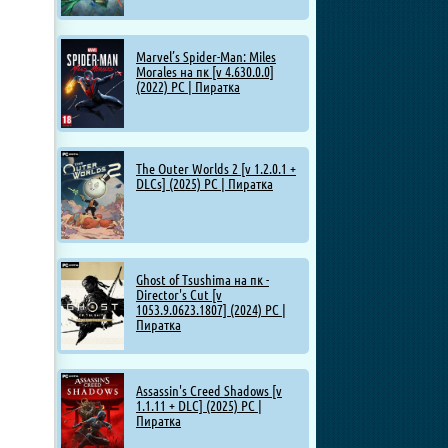
Marvel’s Spider-Man: Miles
Morales на пк [v 4.630.0.0]
(2022) PC | Пиратка
The Outer Worlds 2 [v 1.2.0.1 +
DLCs] (2025) PC | Пиратка
Ghost of Tsushima на пк -
Director's Cut [v
1053.9.0623.1807] (2024) PC |
Пиратка
Assassin's Creed Shadows [v
1.1.11 + DLC] (2025) PC |
Пиратка