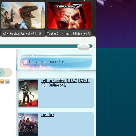
ARK: Survival Evolved [v 341.19 +
Tekken 7 - Ultimate Edition [v 4.22
DLCs] (2017) PC | Лицензия
+ DLCs] (2017) PC | RePack от
Chovka
Популярное на сайте
я
Left to Survive [6.12.21] (2021)
PC | Online-only
Lost Ark