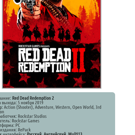
вание:
Red Dead Redemption 2
а выхода: 5 ноября 2019
: Action (Shooter), Adventure, Western, Open World, 3rd
son
аботчик: Rockstar Studios
тель: Rockstar Games
тформа: PC
 издания: RePack
к интерфейса:
Русский, Английский, Multi13