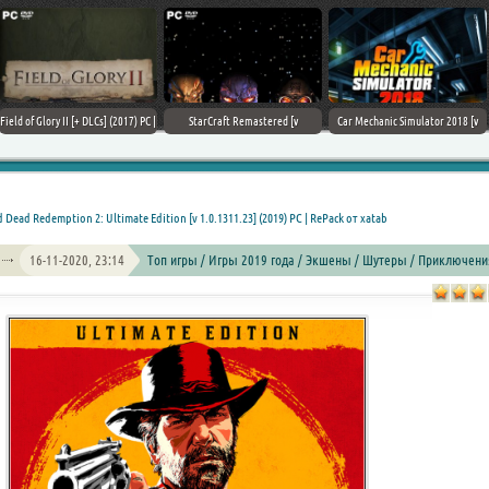
Field of Glory II [+ DLCs] (2017) PC |
StarCraft Remastered [v
Car Mechanic Simulator 2018 [v
Лицензия
1.23.9.10756] (2017) PC | Пиратка
1.6.8 + DLCs] (2017) PC | Лицензия
 Dead Redemption 2: Ultimate Edition [v 1.0.1311.23] (2019) PC | RePack от xatab
16-11-2020, 23:14
Топ игры / Игры 2019 года / Экшены / Шутеры / Приключени