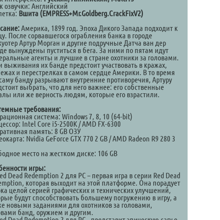
к озвучки: Английский
летка:
Вшита (EMPRESS+Mr.Goldberg.CrackFixV2)
сание:
Америка, 1899 год. Эпоха Дикого Запада подходит к
цу. После сорвавшегося ограбления банка в городе
куотер Артур Морган и другие подручные Датча ван дер
де вынуждены пуститься в бега. За ними по пятам идут
еральные агенты и лучшие в стране охотники за головами.
и выживания их банде предстоит участвовать в кражах,
бежах и перестрелках в самом сердце Америки. В то время
 саму банду разрывают внутренние противоречия, Артуру
дстоит выбрать, что для него важнее: его собственные
алы или же верность людям, которые его взрастили.
темные требования:
ационная система: Windows 7, 8, 10 (64-bit)
ессор: Intel Core i5-2500K / AMD FX-6300
ративная память: 8 GB ОЗУ
окарта: Nvidia GeForce GTX 770 2 GB / AMD Radeon R9 280 3
бодное место на жестком диске: 106 GB
бенности игры:
d Dead Redemption 2 для PC – первая игра в серии Red Dead
emption, которая выходит на этой платформе. Она порадует
ока целой серией графических и технических улучшений,
орые будут способствовать большему погружению в игру, а
же новыми заданиями для охотников за головами,
овами банд, оружием и другим.
d Dead Redemption 2 для PC - представит эпическую сагу о