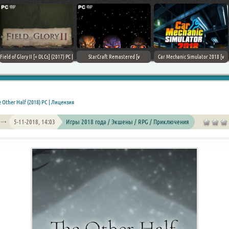
Field of Glory II [+ DLCs] (2017) PC |
StarCraft Remastered [v
Car Mechanic Simulator 2018 [v
Лицензия
1.23.9.10756] (2017) PC | Пиратка
1.6.8 + DLCs] (2017) PC | Лицензия
 Other Half (2018) PC | Лицензия
5-11-2018, 14:03
Игры 2018 года / Экшены / RPG / Приключения