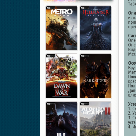
Таб
Опи
ист
при
пре
Сис
Опе
Опе
Виде
Мест
Осо
Вру
Мет
Пов
кра
Пол
Доп
вли
Уст
1. 
2. У
3. 
уст
4. И