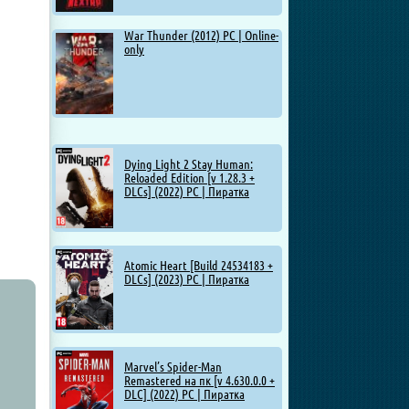
War Thunder (2012) PC | Online-
only
Dying Light 2 Stay Human:
Reloaded Edition [v 1.28.3 +
DLCs] (2022) PC | Пиратка
Atomic Heart [Build 24534183 +
DLCs] (2023) PC | Пиратка
Marvel’s Spider-Man
Remastered на пк [v 4.630.0.0 +
DLC] (2022) PC | Пиратка