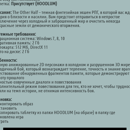
летка:
Присутствует (HOODLUM)
сание:
The Other Half – темная фэнтезийная экшен РПГ, в которой вас жд
ория о близости и насилии. Вам предстоит отправиться в непростое
ключение через холодный и заброшенный мир и очистить некогда
красные земли от демонического вторжения.
темные требования:
рационная система: Windows 7, 8, 10
ративная память: 2 Гб
окарта: 512 Мб, DirectX 11
о на диске: 2 Гб
бенности:
чную анимированные 2D персонажи в холодном и разрушенном 3D мире
одичный бой, который вознаграждает терпение, точность и знание враг
ествование обнаруженных фрагментов памяти, которые демонстрируют
соту прошлого
ностью озвученные диалоги и повествования
олнительный режим повествования для тех, кто не хочет, чтобы трудно
яли на темп истории, не отнимая интенсивность боя.
ановка:
Смонтировать образ
становить
Скопировать таблетку из папки HOODLUM (на образе) в папку где
ановлена игра
грать