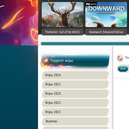
ain World [v 1.11.4 + DLCs] (2017)
TheHunter: Call of the Wild [+
Downward: Enhanced Edition
PC | Лицензия
DLCs] (2017) PC | Лицензия
(2017) PC | Лицензия
The
Торрент игры
lorn
Игры 2026
Игры 2025
Игры 2024
Игры 2023
Игры 2022
Экшены