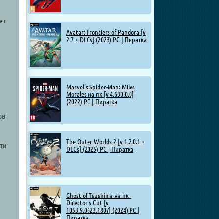
ет
Avatar: Frontiers of Pandora [v
2.7 + DLCs] (2023) PC | Пиратка
Marvel’s Spider-Man: Miles
Morales на пк [v 4.630.0.0]
(2022) PC | Пиратка
ов
The Outer Worlds 2 [v 1.2.0.1 +
сти
DLCs] (2025) PC | Пиратка
Ghost of Tsushima на пк -
Director's Cut [v
1053.9.0623.1807] (2024) PC |
Пиратка