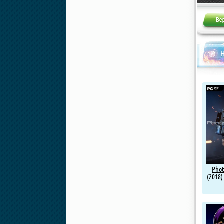
Жалоба
Н
Phot
(2018)