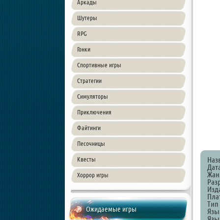
Аркады
Шутеры
RPG
Гонки
Спортивные игры
Стратегии
Симуляторы
Приключения
Файтинги
Песочницы
Наз
Квесты
Дат
Жанр
Хоррор игры
Разр
Изда
Пла
Тип
Ожидаемые игры
Язы
Язы