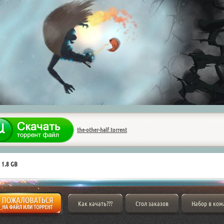
the-other-half.torrent
 1.8 GB
Как качать???
Стол заказов
Набор в ком