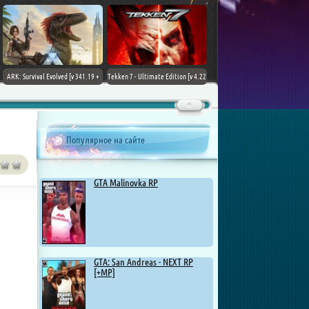
ARK: Survival Evolved [v 341.19 +
Tekken 7 - Ultimate Edition [v 4.22
DLCs] (2017) PC | Лицензия
+ DLCs] (2017) PC | RePack от
Chovka
Популярное на сайте
GTA Malinovka RP
GTA: San Andreas - NEXT RP
[+MP]