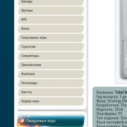
Аркады
Шутеры
RPG
Гонки
Спортивные игры
Стратегии
Симуляторы
Приключения
Файтинги
Песочницы
Название:
Total 
Квесты
Год выпуска: 3 д
Жанр: Strategy (Re
Хоррор игры
Разработчик: The 
Издатель: SEGA
Платформа: PC
Тип издания: Ste
Ожидаемые игры
Язык интерфейса
Язык озвучки: Ру