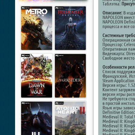
Таблэтка:
Присут
Описание:
В изда
NAPOLEON вместе
NAPOLEON Definit
процесса и все 
Системные требо
Операционная си
Процессор: Celero
Оперативная пам
Видеокарта: Direc
Свободное место 
Особенности рел
Список поддержи
Французский, Ис
Steam Application
Версия игры: 1.5
Контент загруже
версии игры расп
Не требуются сто
в простой инста
Язык игры зависи
Definitive Edition:
Medieval II: Total
Medieval II: King
Medieval II: King
Medieval II: King
Medieval II: King