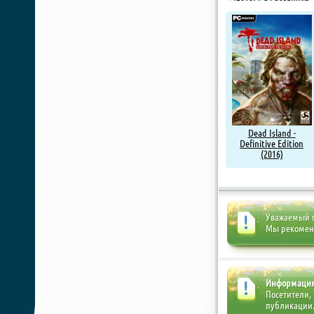
от R.G. Origins
Dead Island -
Definitive Edition
(2016)
Уважаемый п
Мы рекоме
Информаци
Посетители,
публикации