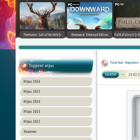
+ DLCs] (2017)
TheHunter: Call of the Wild [+
Downward: Enhanced Edition
Field of Glory II [+ 
зия
DLCs] (2017) PC | Лицензия
(2017) PC | Лицензия
Лиценз
Total War: Napoleon -
Торрент игры
DarkDef
24-03-2
Игры 2026
Игры 2025
Игры 2024
Игры 2023
Игры 2022
Экшены