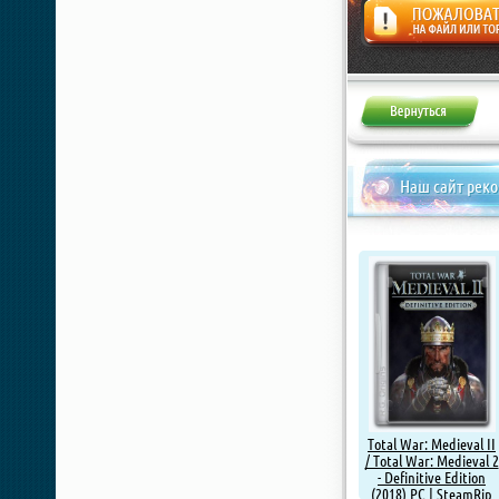
Жалоба
Наш сайт рек
Total War: Medieval II
/ Total War: Medieval 2
- Definitive Edition
(2018) PC | SteamRip