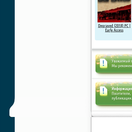
Depraved (2018) PC |
Early Access
Уважаемый п
Мы рекоме
Информаци
Посетители,
публикации