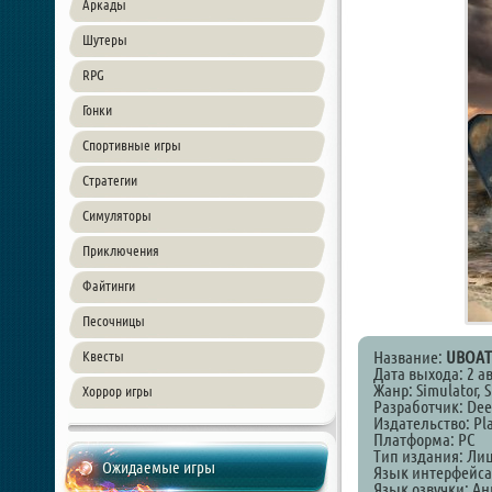
Аркады
Шутеры
RPG
Гонки
Спортивные игры
Стратегии
Симуляторы
Приключения
Файтинги
Песочницы
Название:
UBOAT
Квесты
Дата выхода: 2 ав
Жанр: Simulator, S
Хоррор игры
Разработчик: Dee
Издательство: Pl
Платформа: PC
Тип издания: Ли
Ожидаемые игры
Язык интерфейса
Язык озвучки: А