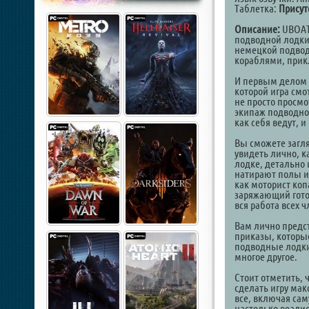
Таблетка:
Присут
Описание:
UBOAT 
подводной лодки
немецкой подводн
кораблями, прик
И первым делом 
которой игра смо
не просто просмо
экипаж подводно
как себя ведут, и
Вы сможете загля
увидеть лично, к
лодке, детально 
натирают полы и
как моторист коп
заряжающий готов
вся работа всех 
Вам лично предс
приказы, которы
подводные лодки 
многое другое.
Стоит отметить, 
сделать игру мак
все, включая сам
настолько реалис