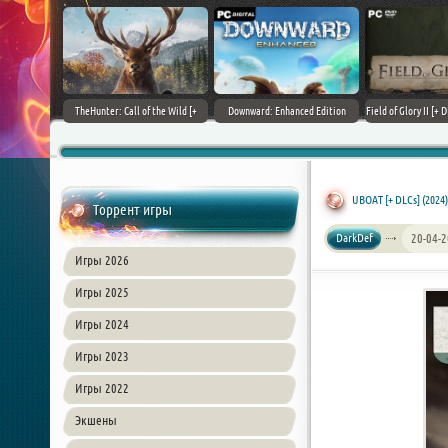
+ DLCs] (2017)
TheHunter: Call of the Wild [+
Downward: Enhanced Edition
Field of Glory II [+ 
зия
DLCs] (2017) PC | Лицензия
(2017) PC | Лицензия
Лиценз
UBOAT [+ DLCs] (2024
Торрент игры
DarkDef
20-04-2
Игры 2026
Игры 2025
Игры 2024
Игры 2023
Игры 2022
Экшены