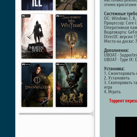
этими красотами 
Системные требо
ОС: Windows 7, 8, 
Процессор: Core i
Оперативная пам
Видеокарта: GeFor
DirectX: версии 1
Место на диске: 
Дополнения:
UBOAT - Supporte
UBOAT - Type IX: D
Установка:
1. Смонтировать 
2. Установить
3. Скопировать т
игра
4. Играть
Торрент переза