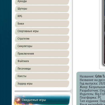
Аркады
Шутеры
RPG
Гонки
Спортивные игры
Стратегии
Симуляторы
Приключения
Файтинги
Песочницы
Название:
Grim Ta
Квесты
Название на рус
Год выпуска: 202
Хоррор игры
Жанр: Казуальная
Разработчик: Ele
Издатель: Big Fis
Платформа: PC
Ожидаемые игры
Тип издания: Пи
Язык интерфейса