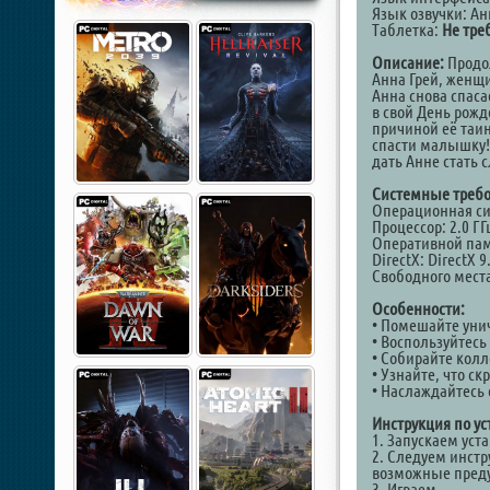
Язык озвучки: А
Таблетка:
Не тре
Описание:
Продол
Анна Грей, женщ
Анна снова спаса
в свой День рожд
причиной её таин
спасти малышку! 
дать Анне стать
Системные требо
Операционная сис
Процессор: 2.0 Г
Оперативной пам
DirectX: DirectX 
Свободного места
Особенности:
• Помешайте унич
• Воспользуйтес
• Собирайте кол
• Узнайте, что с
• Наслаждайтесь 
Инструкция по ус
1. Запускаем уст
2. Следуем инст
возможные пред
3. Играем...