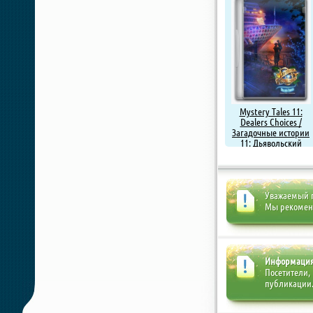
Mystery Tales 11:
Dealers Choices /
Загадочные истории
11: Дьявольский
крупье (2019) PC |
Пиратка
Уважаемый п
Мы рекоме
Информаци
Посетители,
публикации