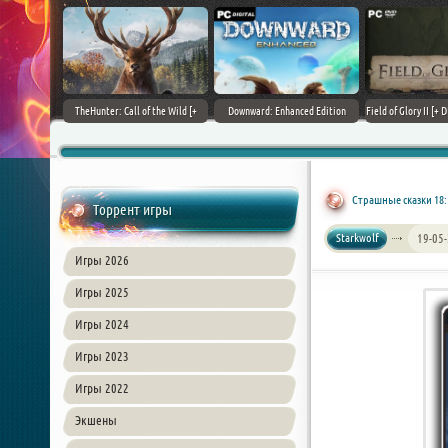
+ DLCs] (2017)
TheHunter: Call of the Wild [+
Downward: Enhanced Edition
Field of Glory II [+ 
зия
DLCs] (2017) PC | Лицензия
(2017) PC | Лицензия
Лиценз
Страшные сказки 18:
Торрент игры
Starkwolf
19-05-
Игры 2026
Игры 2025
Игры 2024
Игры 2023
Игры 2022
Экшены