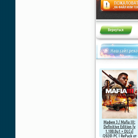
Жалоба
Наш сайт рек
Мафия 3 / Mafia III:
Definitive Edition [v
1.100.0u1 + DLCs]
(2020) PC | RePack от