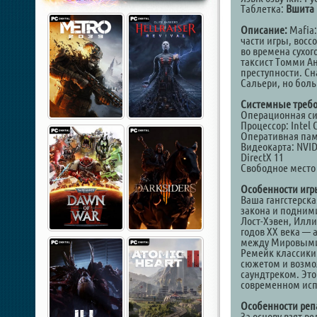
Таблетка:
Вшита 
Описание:
Mafia:
части игры, восс
во времена сухог
таксист Томми А
преступности. Сн
Сальери, но бол
Системные требо
Операционная сис
Процессор: Intel C
Оперативная пам
Видеокарта: NVID
DirectX 11
Свободное место 
Особенности игр
Ваша гангстерска
закона и подними
Лост-Хэвен, Илли
годов XX века — 
между Мировыми
Ремейк классики
сюжетом и возмо
саундтреком. Это
современном ис
Особенности реп
За основу взят ре