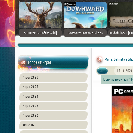
.11.4 + DLCs] (2017)
TheHunter: Call of the Wild [+
Downward: Enhanced Edition
Field of Glory 
 Лицензия
DLCs] (2017) PC | Лицензия
(2017) PC | Лицензия
Л
Mafia: Definitive Edit
Торрент игры
lorn
15-10-2020
Игры 2026
Горячие новинки / 
Игры 2025
Игры 2024
Игры 2023
Игры 2022
Экшены