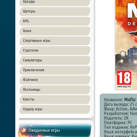
Аркады
Шутеры
RPG
Гонки
Спортивные игры
Стратегии
Симуляторы
Приключения
Файтинги
Песочницы
Название:
Mafia: 
Квесты
Дата выхода: 25 
Жанр: Action, Adv
Хоррор игры
Разработчик: Han
Издатель: 2K
Платформа: PC
Тип издания: ReP
Ожидаемые игры
Язык интерфейса
Язык озвучки: Ру